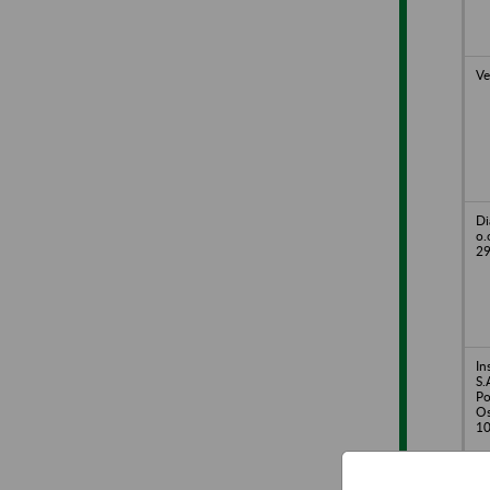
Ve
Di
o.
29
In
S.
Po
Os
10