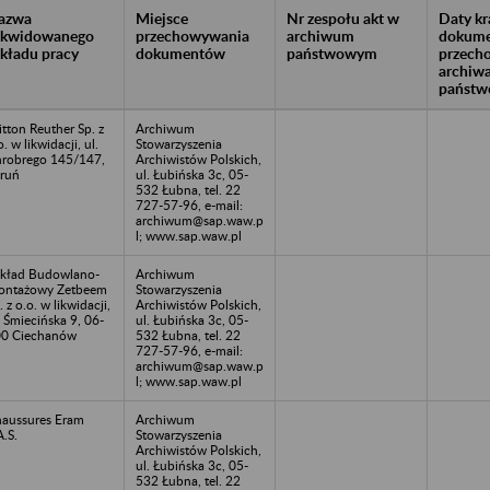
azwa
Miejsce
Nr zespołu akt w
Daty k
likwidowanego
przechowywania
archiwum
dokume
akładu pracy
dokumentów
państwowym
przech
archiw
państw
itton Reuther Sp. z
Archiwum
o. w likwidacji, ul.
Stowarzyszenia
robrego 145/147,
Archiwistów Polskich,
ruń
ul. Łubińska 3c, 05-
532 Łubna, tel. 22
727-57-96, e-mail:
archiwum@sap.waw.p
l; www.sap.waw.pl
kład Budowlano-
Archiwum
ontażowy Zetbeem
Stowarzyszenia
. z o.o. w likwidacji,
Archiwistów Polskich,
. Śmiecińska 9, 06-
ul. Łubińska 3c, 05-
0 Ciechanów
532 Łubna, tel. 22
727-57-96, e-mail:
archiwum@sap.waw.p
l; www.sap.waw.pl
aussures Eram
Archiwum
A.S.
Stowarzyszenia
Archiwistów Polskich,
ul. Łubińska 3c, 05-
532 Łubna, tel. 22