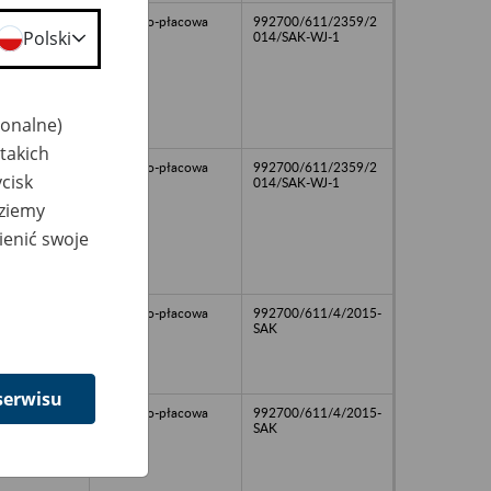
osobowo-płacowa
992700/611/2359/2
Polski
014/SAK-WJ-1
jonalne)
takich
osobowo-płacowa
992700/611/2359/2
cisk
014/SAK-WJ-1
dziemy
ienić swoje
12
osobowo-płacowa
992700/611/4/2015-
SAK
serwisu
13
osobowo-płacowa
992700/611/4/2015-
SAK