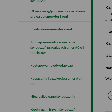
świadczeń
Baz
Okresy uwzględniane przy ustalaniu
min
prawa do emerytur i rent
alf
m.i
Przeliczanie emerytur i rent
pra
Zmniejszenie lub zawieszenie
Baz
świadczeń pracujących emerytów i
rencistów
Uwa
Postępowanie odwoławcze
Naz
Potrącenia i egzekucje z emerytur i
Wsz
rent
Niezrealizowane świadczenia
Kwoty najniższych świadczeń