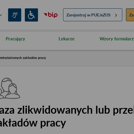
Zarejestruj w
PUE/eZUS
Za
Pracujący
Lekarze
Wzory formularz
zekształconych zakładów pracy
aza zlikwidowanych lub prze
akładów pracy