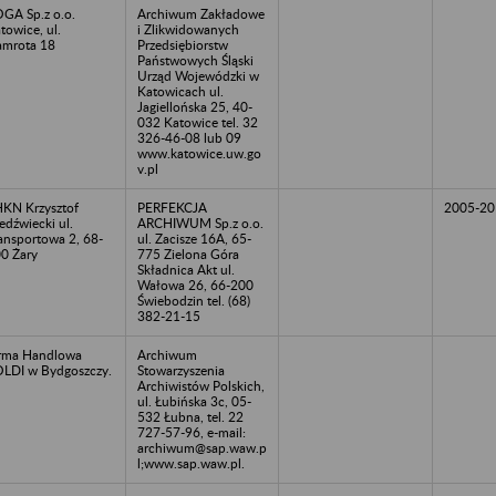
GA Sp.z o.o.
Archiwum Zakładowe
towice, ul.
i Zlikwidowanych
mrota 18
Przedsiębiorstw
Państwowych Śląski
Urząd Wojewódzki w
Katowicach ul.
Jagiellońska 25, 40-
032 Katowice tel. 32
326-46-08 lub 09
www.katowice.uw.go
v.pl
KN Krzysztof
PERFEKCJA
2005-20
edźwiecki ul.
ARCHIWUM Sp.z o.o.
ansportowa 2, 68-
ul. Zacisze 16A, 65-
0 Żary
775 Zielona Góra
Składnica Akt ul.
Wałowa 26, 66-200
Świebodzin tel. (68)
382-21-15
rma Handlowa
Archiwum
LDI w Bydgoszczy.
Stowarzyszenia
Archiwistów Polskich,
ul. Łubińska 3c, 05-
532 Łubna, tel. 22
727-57-96, e-mail:
archiwum@sap.waw.p
l;www.sap.waw.pl.