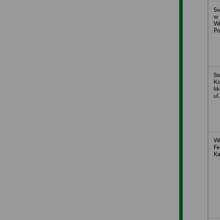
Sw
w 
Wa
Po
St
Ko
li
ul
W
Fe
Ka