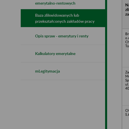
emerytalno-rentowych
N
z
z
Baza zlikwidowanych lub
przekształconych zakładów pracy
Br
Opis spraw - emerytury i renty
o.
Ch
To
Kalkulatory emerytalne
mLegitymacja
Za
M
Sp
ul
40
Ch
S.