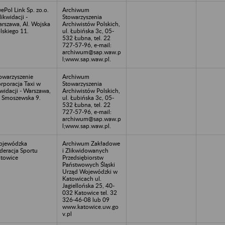
ePol Link Sp. zo.o.
Archiwum
likwidacji -
Stowarzyszenia
rszawa, Al. Wojska
Archiwistów Polskich,
lskiego 11.
ul. Łubińska 3c, 05-
532 Łubna, tel. 22
727-57-96, e-mail:
archiwum@sap.waw.p
l;www.sap.waw.pl.
owarzyszenie
Archiwum
rporacja Taxi w
Stowarzyszenia
kwidacji - Warszawa,
Archiwistów Polskich,
. Smoszewska 9.
ul. Łubińska 3c, 05-
532 Łubna, tel. 22
727-57-96, e-mail:
archiwum@sap.waw.p
l;www.sap.waw.pl.
ojewódzka
Archiwum Zakładowe
deracja Sportu
i Zlikwidowanych
towice
Przedsiębiorstw
Państwowych Śląski
Urząd Wojewódzki w
Katowicach ul.
Jagiellońska 25, 40-
032 Katowice tel. 32
326-46-08 lub 09
www.katowice.uw.go
v.pl