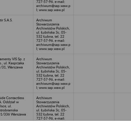
727-57-96, e-mail:
archiwum@sap.waw.p
l; www.sap.waw.pl
tir S.A.S.
Archiwum
Stowarzyszenia
Archiwistów Polskich,
ul. Łubińska 3c, 05-
532 Łubna, tel. 22
727-57-96, e-mail:
archiwum@sap.waw.p
l; www.sap.waw.pl
amenty VIS Sp. z
Archiwum
o., ul. Kasprzaka
Stowarzyszenia
/31, Warszawa
Archiwistów Polskich,
ul. Łubińska 3c, 05-
532 Łubna, tel. 22
727-57-96, e-mail:
archiwum@sap.waw.p
l; www.sap.waw.pl
side Contactless
Archiwum
A. Oddział w
Stowarzyszenia
lsce, ul.
Archiwistów Polskich,
trobramska
ul. Łubińska 3c, 05-
1/336 Warszawa
532 Łubna, tel. 22
727-57-96, e-mail:
archiwum@sap.waw.p
l; www.sap.waw.pl