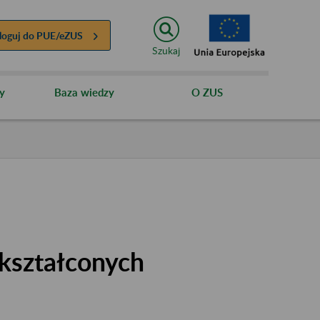
loguj do
PUE/eZUS
Szukaj
y
Baza wiedzy
O ZUS
kształconych