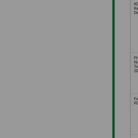
KO
Ka
Da
FH
Ni
Tr
20
Fi
PO