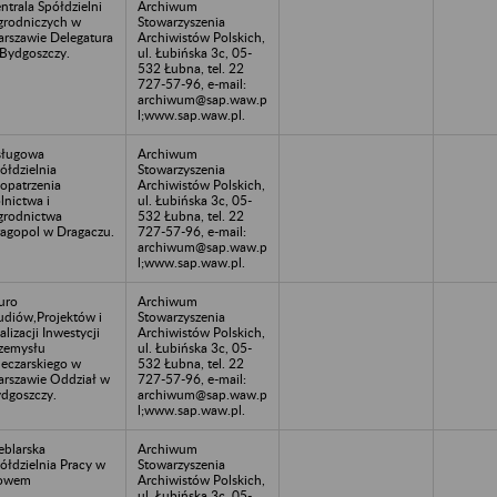
ntrala Spółdzielni
Archiwum
rodniczych w
Stowarzyszenia
rszawie Delegatura
Archiwistów Polskich,
Bydgoszczy.
ul. Łubińska 3c, 05-
532 Łubna, tel. 22
727-57-96, e-mail:
archiwum@sap.waw.p
l;www.sap.waw.pl.
sługowa
Archiwum
ółdzielnia
Stowarzyszenia
opatrzenia
Archiwistów Polskich,
lnictwa i
ul. Łubińska 3c, 05-
rodnictwa
532 Łubna, tel. 22
agopol w Dragaczu.
727-57-96, e-mail:
archiwum@sap.waw.p
l;www.sap.waw.pl.
uro
Archiwum
udiów,Projektów i
Stowarzyszenia
alizacji Inwestycji
Archiwistów Polskich,
zemysłu
ul. Łubińska 3c, 05-
eczarskiego w
532 Łubna, tel. 22
rszawie Oddział w
727-57-96, e-mail:
dgoszczy.
archiwum@sap.waw.p
l;www.sap.waw.pl.
blarska
Archiwum
ółdzielnia Pracy w
Stowarzyszenia
owem
Archiwistów Polskich,
ul. Łubińska 3c, 05-