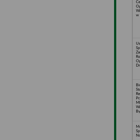
Ce
Og
Wa
w 
U
Sp
Za
Ro
Og
Dr
Bi
St
Re
Pr
Ml
Wa
By
Me
Sp
N