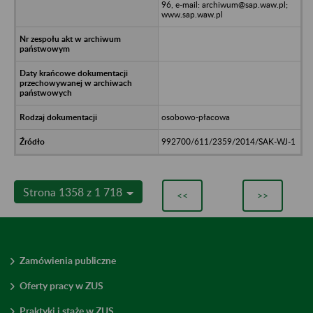
96, e-mail: archiwum@sap.waw.pl;
www.sap.waw.pl
osobowo-płacowa
992700/611/2359/2014/SAK-WJ-1
Strona 1358 z 1 718
<<
>>
Zamówienia publiczne
Oferty pracy w ZUS
Praktyki i staże w ZUS