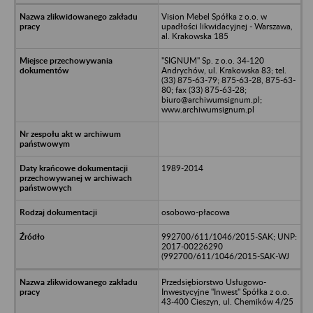
Vision Mebel Spółka z o.o. w
upadłości likwidacyjnej - Warszawa,
al. Krakowska 185
"SIGNUM" Sp. z o.o. 34-120
Andrychów, ul. Krakowska 83; tel.
(33) 875-63-79; 875-63-28, 875-63-
80; fax (33) 875-63-28;
biuro@archiwumsignum.pl;
www.archiwumsignum.pl
1989-2014
osobowo-płacowa
992700/611/1046/2015-SAK; UNP:
2017-00226290
(992700/611/1046/2015-SAK-WJ
Przedsiębiorstwo Usługowo-
Inwestycyjne "Inwest" Spółka z o.o.
43-400 Cieszyn, ul. Chemików 4/25