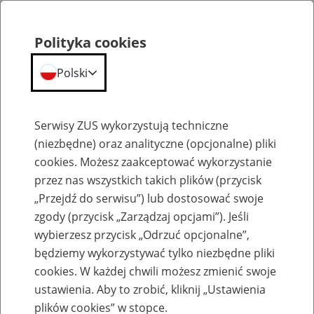
Polityka cookies
Polski
Menu
Szukaj
Serwisy ZUS wykorzystują techniczne
(niezbędne) oraz analityczne (opcjonalne) pliki
cookies. Możesz zaakceptować wykorzystanie
Emerytury
przez nas wszystkich takich plików (przycisk
„Przejdź do serwisu”) lub dostosować swoje
zgody (przycisk „Zarządzaj opcjami”). Jeśli
wybierzesz przycisk „Odrzuć opcjonalne”,
będziemy wykorzystywać tylko niezbędne pliki
Baza zlikwidowanych lub
cookies. W każdej chwili możesz zmienić swoje
przekształconych zakładów pracy
ustawienia. Aby to zrobić, kliknij „Ustawienia
plików cookies” w stopce.