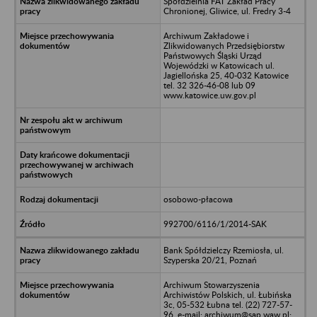
Spółdzielnia FAT Zakład Pracy
Chronionej, Gliwice, ul. Fredry 3-4
Archiwum Zakładowe i
Zlikwidowanych Przedsiębiorstw
Państwowych Śląski Urząd
Wojewódzki w Katowicach ul.
Jagiellońska 25, 40-032 Katowice
tel. 32 326-46-08 lub 09
www.katowice.uw.gov.pl
osobowo-płacowa
992700/6116/1/2014-SAK
Bank Spółdzielczy Rzemiosła, ul.
Szyperska 20/21, Poznań
Archiwum Stowarzyszenia
Archiwistów Polskich, ul. Łubińska
3c, 05-532 Łubna tel. (22) 727-57-
96, e-mail: archiwum@sap.waw.pl;