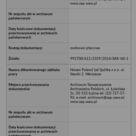
www.sap.waw.pl
osobowo-płacowa
992700/611/2359/2014/SAK-WJ-1
Nissan Poland Ltd Spółka z o.o. ul.
Stawki 2, Warszawa
Archiwum Stowarzyszenia
Archiwistów Polskich, ul. Łubińska
3c, 05-532 Łubna tel. (22) 727-57-
96, e-mail: archiwum@sap.waw.pl;
www.sap.waw.pl