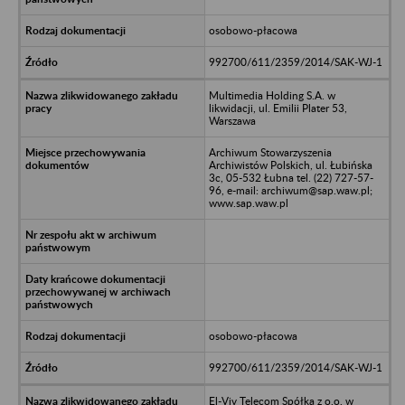
osobowo-płacowa
992700/611/2359/2014/SAK-WJ-1
Multimedia Holding S.A. w
likwidacji, ul. Emilii Plater 53,
Warszawa
Archiwum Stowarzyszenia
Archiwistów Polskich, ul. Łubińska
3c, 05-532 Łubna tel. (22) 727-57-
96, e-mail: archiwum@sap.waw.pl;
www.sap.waw.pl
osobowo-płacowa
992700/611/2359/2014/SAK-WJ-1
El-Viv Telecom Spółka z o.o. w