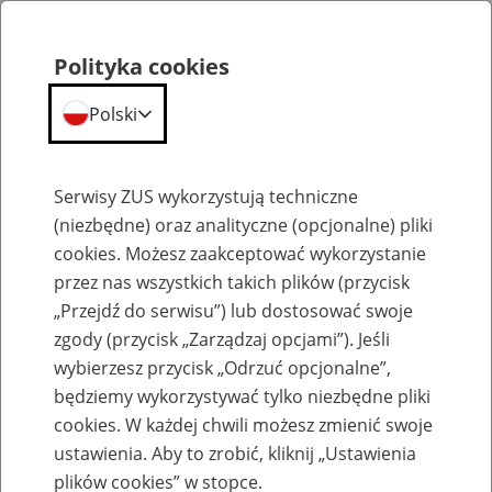
Polityka cookies
Polski
Menu
Szukaj
Serwisy ZUS wykorzystują techniczne
(niezbędne) oraz analityczne (opcjonalne) pliki
cookies. Możesz zaakceptować wykorzystanie
Emerytury
przez nas wszystkich takich plików (przycisk
„Przejdź do serwisu”) lub dostosować swoje
zgody (przycisk „Zarządzaj opcjami”). Jeśli
wybierzesz przycisk „Odrzuć opcjonalne”,
będziemy wykorzystywać tylko niezbędne pliki
Baza zlikwidowanych lub
cookies. W każdej chwili możesz zmienić swoje
przekształconych zakładów pracy
ustawienia. Aby to zrobić, kliknij „Ustawienia
plików cookies” w stopce.