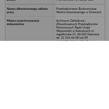
Przedsiębiorstwo Budownictwa
Wodno-Inżynieryjnego w Gliwicach
Archiwum Zakładowe i
Zlikwidowanych Przedsiębiorstw
Państwowych Śląski Urząd
Wojewódzki w Katowicach ul.
Jagiellońska 25, 40-032 Katowice
tel. 32 326-46-08 lub 09
www.katowice.uw.gov.pl
osobowo-płacowa
992700/6116/1/2014-SAK
Przedsiębiorstwo Budownictwa
Inżynieryjnego INŻYNIERIA Sp. z o.o.
Gliwice, ul. Toruńska 7