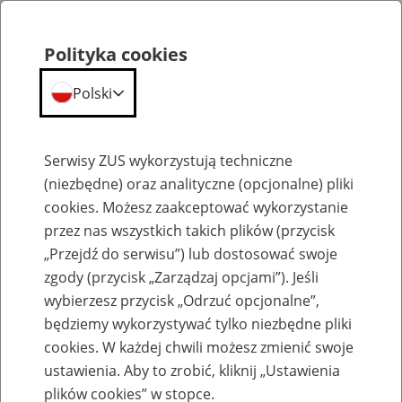
Polityka cookies
Polski
Menu
Szukaj
Serwisy ZUS wykorzystują techniczne
(niezbędne) oraz analityczne (opcjonalne) pliki
cookies. Możesz zaakceptować wykorzystanie
Emerytury
przez nas wszystkich takich plików (przycisk
„Przejdź do serwisu”) lub dostosować swoje
zgody (przycisk „Zarządzaj opcjami”). Jeśli
wybierzesz przycisk „Odrzuć opcjonalne”,
będziemy wykorzystywać tylko niezbędne pliki
Baza zlikwidowanych lub
cookies. W każdej chwili możesz zmienić swoje
przekształconych zakładów pracy
ustawienia. Aby to zrobić, kliknij „Ustawienia
plików cookies” w stopce.