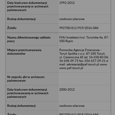
1992-2012
osobowo-płacowa
992700/611/919/2016-SAK
FHU Instalator/nul. Toruńska 4a, 87-
500 Rypin
Pomorska Agencja Finansowa -
Toruń Spółka z o.o. 87-100 Toruń,
ul. Ceramiczna 6E tel. 56 658-83-06;
56 658-39-73 fax: 056 657-29-21 e-
mail: sekretariat@paf-toruń.pl www:
www.paf-toruń.pl
2000-2012
osobowo-płacowa
992700/611/919/2016-SAK