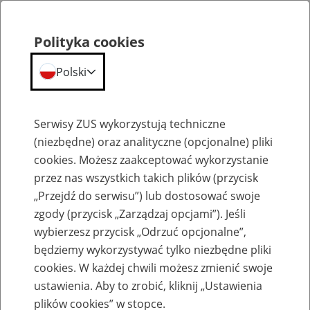
Polityka cookies
Polski
Menu
Szukaj
Serwisy ZUS wykorzystują techniczne
(niezbędne) oraz analityczne (opcjonalne) pliki
cookies. Możesz zaakceptować wykorzystanie
Emerytury
przez nas wszystkich takich plików (przycisk
„Przejdź do serwisu”) lub dostosować swoje
zgody (przycisk „Zarządzaj opcjami”). Jeśli
wybierzesz przycisk „Odrzuć opcjonalne”,
będziemy wykorzystywać tylko niezbędne pliki
Baza zlikwidowanych lub
cookies. W każdej chwili możesz zmienić swoje
przekształconych zakładów pracy
ustawienia. Aby to zrobić, kliknij „Ustawienia
plików cookies” w stopce.