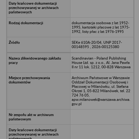
dokumentacja osobowa z lat 1952-
1995, kartoteki płacowe z lat 1975-
1992, listy płac z lat 1976-1995
SEKe 610A-20/04, UNP 2017-
00148595 , 2026-00125380
Scandinavian - Poland Publishing
House Ltd. sp. z o.o., Al. Jana Pawła
II nr 11 lok. 1212, 00-828 Warszawa
Archiwum Państwowe w Warszawie
Oddział Dokumentacji Osobowej i
Płacowej w Milanówku, ul. Stefana
Okrzei 1, 05-822 Milanówek, tel. 22
724 76 05,
apw.milanowek@warszawa.archiwa.
gov.pl