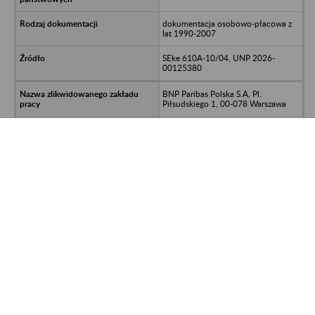
dokumentacja osobowo-płacowa z
lat 1990-2007
SEke 610A-10/04, UNP 2026-
00125380
BNP Paribas Polska S.A, Pl.
Piłsudskiego 1, 00-078 Warszawa
Archiwum Państwowe w Warszawie
Oddział Dokumentacji Osobowej i
Płacowej w Milanówku, ul. Stefana
Okrzei 1, 05-822 Milanówek, tel. 22
724 76 05,
apw.milanowek@warszawa.archiwa.
gov.pl
osobowa z lat 1994-
2005,/npłacowa z lat 1994-2008