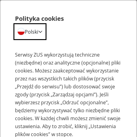
Polityka cookies
Polski
Menu
Szukaj
Serwisy ZUS wykorzystują techniczne
(niezbędne) oraz analityczne (opcjonalne) pliki
cookies. Możesz zaakceptować wykorzystanie
Emerytury
przez nas wszystkich takich plików (przycisk
„Przejdź do serwisu”) lub dostosować swoje
zgody (przycisk „Zarządzaj opcjami”). Jeśli
wybierzesz przycisk „Odrzuć opcjonalne”,
będziemy wykorzystywać tylko niezbędne pliki
Baza zlikwidowanych lub
cookies. W każdej chwili możesz zmienić swoje
przekształconych zakładów pracy
ustawienia. Aby to zrobić, kliknij „Ustawienia
plików cookies” w stopce.