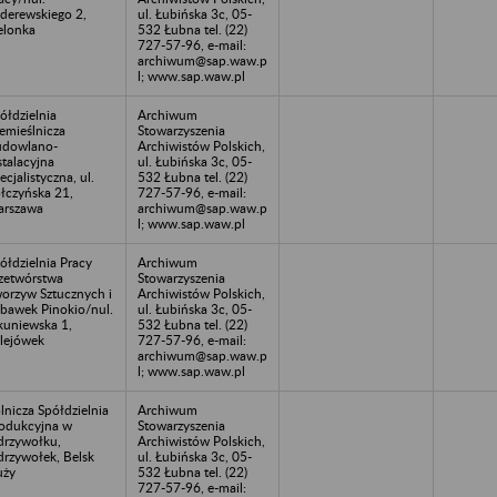
derewskiego 2,
ul. Łubińska 3c, 05-
elonka
532 Łubna tel. (22)
727-57-96, e-mail:
archiwum@sap.waw.p
l; www.sap.waw.pl
ółdzielnia
Archiwum
emieślnicza
Stowarzyszenia
dowlano-
Archiwistów Polskich,
stalacyjna
ul. Łubińska 3c, 05-
ecjalistyczna, ul.
532 Łubna tel. (22)
łczyńska 21,
727-57-96, e-mail:
rszawa
archiwum@sap.waw.p
l; www.sap.waw.pl
ółdzielnia Pracy
Archiwum
zetwórstwa
Stowarzyszenia
orzyw Sztucznych i
Archiwistów Polskich,
bawek Pinokio/nul.
ul. Łubińska 3c, 05-
uniewska 1,
532 Łubna tel. (22)
lejówek
727-57-96, e-mail:
archiwum@sap.waw.p
l; www.sap.waw.pl
lnicza Spółdzielnia
Archiwum
odukcyjna w
Stowarzyszenia
rzywołku,
Archiwistów Polskich,
rzywołek, Belsk
ul. Łubińska 3c, 05-
uży
532 Łubna tel. (22)
727-57-96, e-mail: