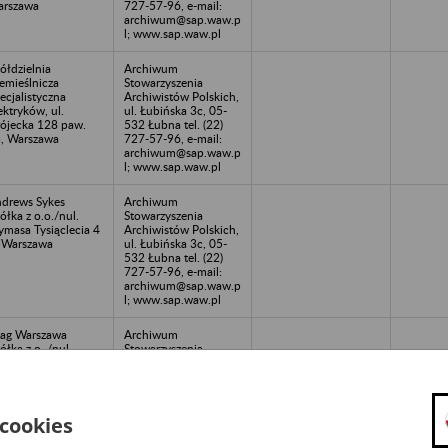
rszawa
727-57-96, e-mail:
archiwum@sap.waw.p
l; www.sap.waw.pl
ółdzielnia
Archiwum
emieślnicza
Stowarzyszenia
ecjalistyczna
Archiwistów Polskich,
ektryków, ul.
ul. Łubińska 3c, 05-
ójecka 128 paw.
532 Łubna tel. (22)
, Warszawa
727-57-96, e-mail:
archiwum@sap.waw.p
l; www.sap.waw.pl
drews Sykes
Archiwum
ółka z o.o./nul.
Stowarzyszenia
ymasa Tysiąclecia 4
Archiwistów Polskich,
 Warszawa
ul. Łubińska 3c, 05-
532 Łubna tel. (22)
727-57-96, e-mail:
archiwum@sap.waw.p
l; www.sap.waw.pl
ag Warszawa
Archiwum
ółka z o.,/nul.
Stowarzyszenia
rteczna 3,
Archiwistów Polskich,
rszawa
ul. Łubińska 3c, 05-
532 Łubna tel. (22)
727-57-96, e-mail:
archiwum@sap.waw.p
 cookies
l; www.sap.waw.pl