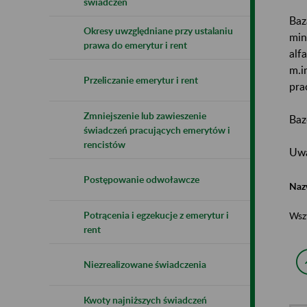
świadczeń
Baz
Okresy uwzględniane przy ustalaniu
min
prawa do emerytur i rent
alf
m.i
Przeliczanie emerytur i rent
pra
Zmniejszenie lub zawieszenie
Baz
świadczeń pracujących emerytów i
rencistów
Uwa
Postępowanie odwoławcze
Naz
Potrącenia i egzekucje z emerytur i
Wsz
rent
Niezrealizowane świadczenia
Kwoty najniższych świadczeń