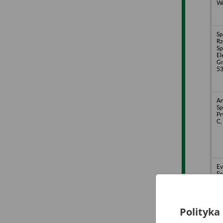
Wa
Sp
Rz
Sp
El
Gr
53
An
Sp
Pr
C,
Ev
Sp
Fo
Wa
Polityka