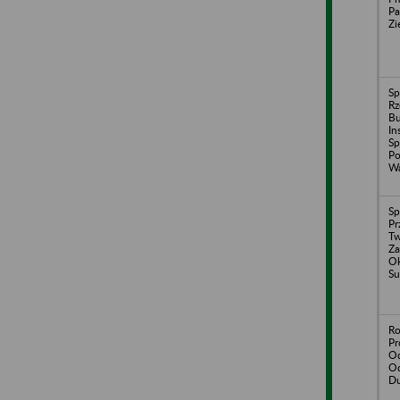
Pa
Zi
Sp
Rz
Bu
In
Sp
Po
Wa
Sp
Pr
Tw
Za
Ok
Su
Ro
Pr
Od
Od
D