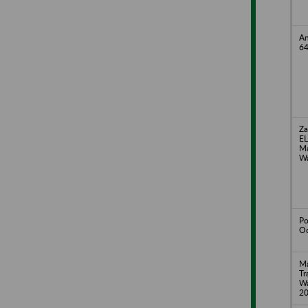
An
64
Za
EL
Ma
Wa
Po
Od
Ma
Tr
Wa
2