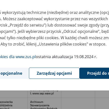
o-Transfer Elżbieta
Archiwum
leska, ul. Forteczna
Stowarzyszenia
 wykorzystują techniczne (niezbędne) oraz analityczne (opc
 Warszawa
Archiwistów Polskich,
ul. Łubińska 3c, 05-
es. Możesz zaakceptować wykorzystanie przez nas wszystkich 
532 Łubna tel. (22)
727-57-96, e-mail:
ycisk „Przejdź do serwisu”) lub dostosować swoje zgody (przy
archiwum@sap.waw.p
l; www.sap.waw.pl
opcjami”). Jeśli wybierzesz przycisk „Odrzuć opcjonalne”, bę
ać tylko niezbędne pliki cookies. W każdej chwili możesz zm
stostal Projekt
Archiwum
ółdzielnia z o.o.; ul.
Stowarzyszenia
 Aby to zrobić, kliknij „Ustawienia plików cookies” w stopce.
ylowska 8A,
Archiwistów Polskich,
rszawa
ul. Łubińska 3c, 05-
532 Łubna tel. (22)
727-57-96, e-mail:
okies dla www.zus.pl
ostatnia aktualizacja 19.08.2024 r.
archiwum@sap.waw.p
l; www.sap.waw.pl
ssho Iwai
Archiwum
 opcjonalne
Zarządzaj opcjami
Przejdź do 
rporation
Stowarzyszenia
rszawa Office ul.
Archiwistów Polskich,
lcza 46, Warszawa
ul. Łubińska 3c, 05-
532 Łubna tel. (22)
727-57-96, e-mail:
archiwum@sap.waw.p
l; www.sap.waw.pl
zowiecka
Archiwum
ółdzielnia
Stowarzyszenia
acy/nul.
Archiwistów Polskich,