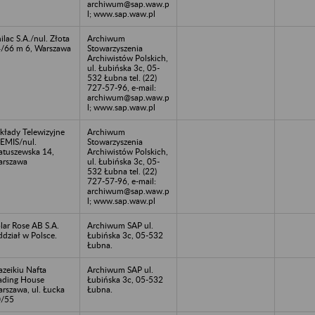
archiwum@sap.waw.p
l; www.sap.waw.pl
ilac S.A./nul. Złota
Archiwum
/66 m 6, Warszawa
Stowarzyszenia
Archiwistów Polskich,
ul. Łubińska 3c, 05-
532 Łubna tel. (22)
727-57-96, e-mail:
archiwum@sap.waw.p
l; www.sap.waw.pl
kłady Telewizyjne
Archiwum
EMIS/nul.
Stowarzyszenia
tuszewska 14,
Archiwistów Polskich,
rszawa
ul. Łubińska 3c, 05-
532 Łubna tel. (22)
727-57-96, e-mail:
archiwum@sap.waw.p
l; www.sap.waw.pl
lar Rose AB S.A.
Archiwum SAP ul.
dział w Polsce.
Łubińska 3c, 05-532
Łubna.
zeikiu Nafta
Archiwum SAP ul.
ading House
Łubińska 3c, 05-532
rszawa, ul. Łucka
Łubna.
0/55