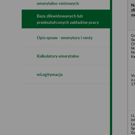
emerytalno-rentowych
N
z
z
Baza zlikwidowanych lub
przekształconych zakładów pracy
Gm
Opis spraw - emerytury i renty
S
Ch
li
Ni
Kalkulatory emerytalne
K
mLegitymacja
Vi
o.
17
I.
In
Lo
Sp
Go