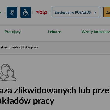
Zarejestruj w
PUE/eZUS
Za
Pracujący
Lekarze
Wzory formularz
zekształconych zakładów pracy
aza zlikwidowanych lub prze
akładów pracy