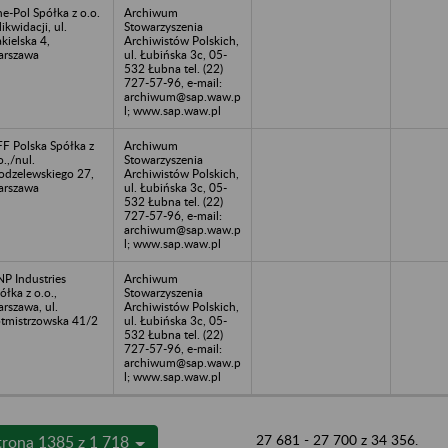
ne-Pol Spółka z o.o.
Archiwum
likwidacji, ul.
Stowarzyszenia
kielska 4,
Archiwistów Polskich,
rszawa
ul. Łubińska 3c, 05-
532 Łubna tel. (22)
727-57-96, e-mail:
archiwum@sap.waw.p
l; www.sap.waw.pl
F Polska Spółka z
Archiwum
o.,/nul.
Stowarzyszenia
dzelewskiego 27,
Archiwistów Polskich,
rszawa
ul. Łubińska 3c, 05-
532 Łubna tel. (22)
727-57-96, e-mail:
archiwum@sap.waw.p
l; www.sap.waw.pl
P Industries
Archiwum
ółka z o.o.,
Stowarzyszenia
rszawa, ul.
Archiwistów Polskich,
tmistrzowska 41/2
ul. Łubińska 3c, 05-
532 Łubna tel. (22)
727-57-96, e-mail:
archiwum@sap.waw.p
l; www.sap.waw.pl
27 681 - 27 700 z 34 356.
trona 1385 z 1 718