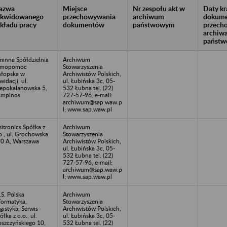
azwa
Miejsce
Nr zespołu akt w
Daty k
likwidowanego
przechowywania
archiwum
dokume
akładu pracy
dokumentów
państwowym
przech
archiw
państw
inna Spółdzielnia
Archiwum
amopomoc
Stowarzyszenia
łopska w
Archiwistów Polskich,
kwidacji, ul.
ul. Łubińska 3c, 05-
epokalanowska 5,
532 Łubna tel. (22)
ampinos
727-57-96, e-mail:
archiwum@sap.waw.p
l; www.sap.waw.pl
sitronics Spółka z
Archiwum
o., ul. Grochowska
Stowarzyszenia
0 A, Warszawa
Archiwistów Polskich,
ul. Łubińska 3c, 05-
532 Łubna tel. (22)
727-57-96, e-mail:
archiwum@sap.waw.p
l; www.sap.waw.pl
L.S. Polska
Archiwum
formatyka,
Stowarzyszenia
gistyka, Serwis
Archiwistów Polskich,
ółka z o.o., ul.
ul. Łubińska 3c, 05-
szczyńskiego 10,
532 Łubna tel. (22)