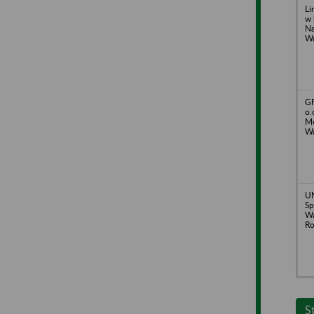
Li
w 
Na
Wa
GF
o.
Mo
Wa
UN
Sp
Wa
Ro
S