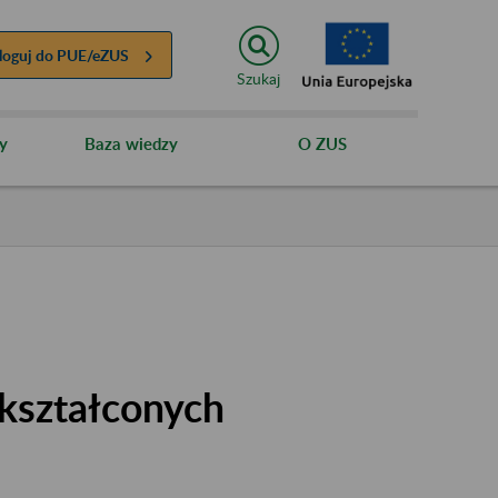
loguj do
PUE/eZUS
Szukaj
y
Baza wiedzy
O ZUS
kształconych