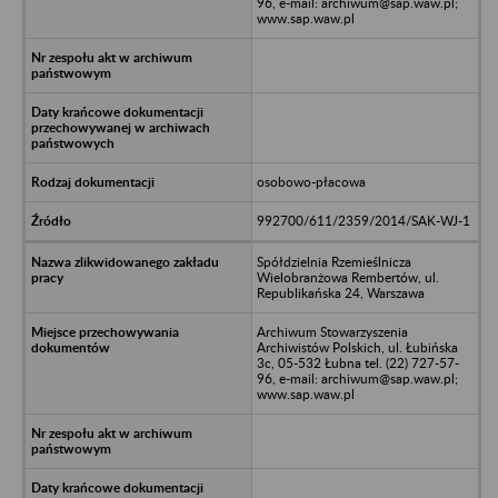
96, e-mail: archiwum@sap.waw.pl;
www.sap.waw.pl
osobowo-płacowa
992700/611/2359/2014/SAK-WJ-1
Spółdzielnia Rzemieślnicza
Wielobranżowa Rembertów, ul.
Republikańska 24, Warszawa
Archiwum Stowarzyszenia
Archiwistów Polskich, ul. Łubińska
3c, 05-532 Łubna tel. (22) 727-57-
96, e-mail: archiwum@sap.waw.pl;
www.sap.waw.pl