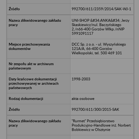
992700/611/2359/2014/SAK-WJ-1
UNI-SHOP &#34;ANKA&#34; Jerzy
Skaskiewicz/nul. Baczyńskiego
2,/n66-400 Gorzów Wlkp./nNIP
5991091117
DCC Sp. z o.o. - ul. Wyszyńskiego
121A/A, 66-400 Gorzów
Wielkopolski, tel. 500 469 101
1998-2003
akta osobowe
992700/611/300/2015-SAK
"Rurmet" Przedsiębiorstwo
Produkcyjno-Handlowe inż. Norbert
Bobkiewicz w Olsztynie