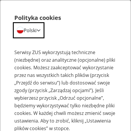
Polityka cookies
Polski
Menu
Szukaj
Serwisy ZUS wykorzystują techniczne
(niezbędne) oraz analityczne (opcjonalne) pliki
cookies. Możesz zaakceptować wykorzystanie
Emerytury
przez nas wszystkich takich plików (przycisk
„Przejdź do serwisu”) lub dostosować swoje
zgody (przycisk „Zarządzaj opcjami”). Jeśli
wybierzesz przycisk „Odrzuć opcjonalne”,
będziemy wykorzystywać tylko niezbędne pliki
Baza zlikwidowanych lub
cookies. W każdej chwili możesz zmienić swoje
przekształconych zakładów pracy
ustawienia. Aby to zrobić, kliknij „Ustawienia
plików cookies” w stopce.