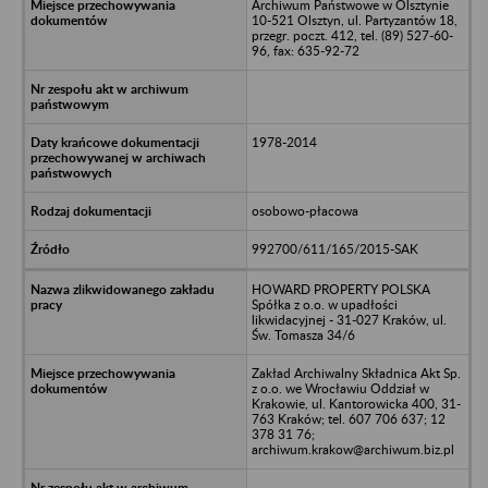
Archiwum Państwowe w Olsztynie
10-521 Olsztyn, ul. Partyzantów 18,
przegr. poczt. 412, tel. (89) 527-60-
96, fax: 635-92-72
1978-2014
osobowo-płacowa
992700/611/165/2015-SAK
HOWARD PROPERTY POLSKA
Spółka z o.o. w upadłości
likwidacyjnej - 31-027 Kraków, ul.
Św. Tomasza 34/6
Zakład Archiwalny Składnica Akt Sp.
z o.o. we Wrocławiu Oddział w
Krakowie, ul. Kantorowicka 400, 31-
763 Kraków; tel. 607 706 637; 12
378 31 76;
archiwum.krakow@archiwum.biz.pl