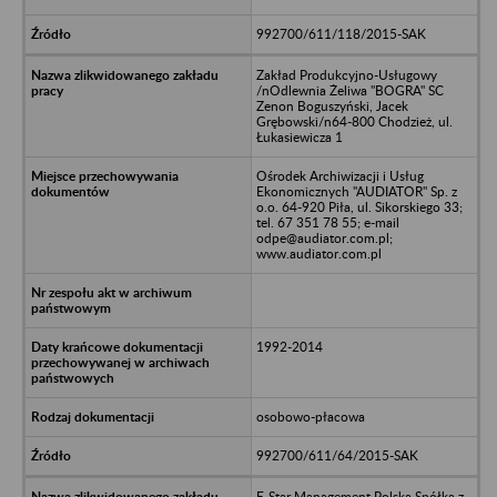
992700/611/118/2015-SAK
Zakład Produkcyjno-Usługowy
/nOdlewnia Żeliwa "BOGRA" SC
Zenon Boguszyński, Jacek
Grębowski/n64-800 Chodzież, ul.
Łukasiewicza 1
Ośrodek Archiwizacji i Usług
Ekonomicznych "AUDIATOR" Sp. z
o.o. 64-920 Piła, ul. Sikorskiego 33;
tel. 67 351 78 55; e-mail
odpe@audiator.com.pl;
www.audiator.com.pl
1992-2014
osobowo-płacowa
992700/611/64/2015-SAK
E-Star Management Polska Spółka z