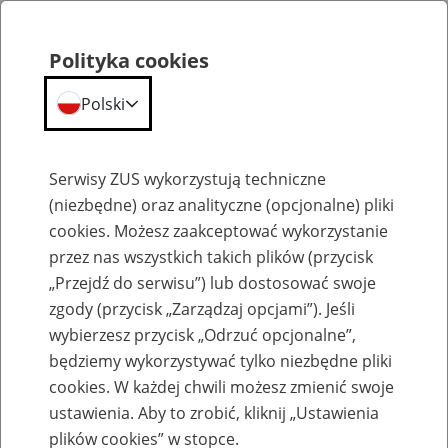
Polityka cookies
Polski
Menu
Szukaj
Serwisy ZUS wykorzystują techniczne
(niezbędne) oraz analityczne (opcjonalne) pliki
cookies. Możesz zaakceptować wykorzystanie
Emerytury
przez nas wszystkich takich plików (przycisk
„Przejdź do serwisu”) lub dostosować swoje
zgody (przycisk „Zarządzaj opcjami”). Jeśli
wybierzesz przycisk „Odrzuć opcjonalne”,
będziemy wykorzystywać tylko niezbędne pliki
Baza zlikwidowanych lub
cookies. W każdej chwili możesz zmienić swoje
przekształconych zakładów pracy
ustawienia. Aby to zrobić, kliknij „Ustawienia
plików cookies” w stopce.