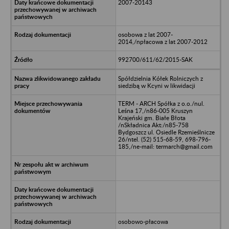
2007-20143
osobowa z lat 2007-
2014,/npłacowa z lat 2007-2012
992700/611/62/2015-SAK
Spółdzielnia Kółek Rolniczych z
siedzibą w Kcyni w likwidacji
TERM - ARCH Spółka z o.o./nul.
Leśna 17,/n86-005 Kruszyn
Krajeński gm. Białe Błota
/nSkładnica Akt:/n85-758
Bydgoszcz ul. Osiedle Rzemieślnicze
26/ntel. (52) 515-68-59, 698-796-
185,/ne-mail: termarch@gmail.com
osobowo-płacowa