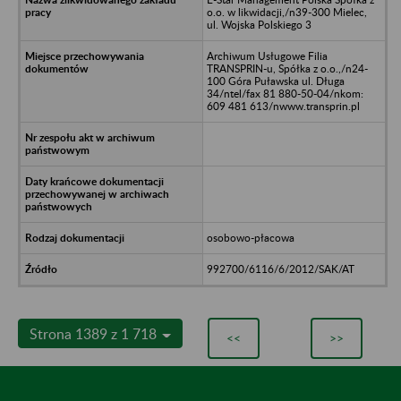
o.o. w likwidacji,/n39-300 Mielec,
ul. Wojska Polskiego 3
Archiwum Usługowe Filia
TRANSPRIN-u, Spółka z o.o.,/n24-
100 Góra Puławska ul. Długa
34/ntel/fax 81 880-50-04/nkom:
609 481 613/nwww.transprin.pl
osobowo-płacowa
992700/6116/6/2012/SAK/AT
Strona 1389 z 1 718
<<
>>