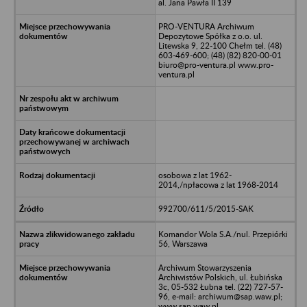
al. Jana Pawła II 139
PRO-VENTURA Archiwum
Depozytowe Spółka z o.o. ul.
Litewska 9, 22-100 Chełm tel. (48)
603-469-600; (48) (82) 820-00-01
biuro@pro-ventura.pl www.pro-
ventura.pl
osobowa z lat 1962-
2014,/npłacowa z lat 1968-2014
992700/611/5/2015-SAK
Komandor Wola S.A./nul. Przepiórki
56, Warszawa
Archiwum Stowarzyszenia
Archiwistów Polskich, ul. Łubińska
3c, 05-532 Łubna tel. (22) 727-57-
96, e-mail: archiwum@sap.waw.pl;
www.sap.waw.pl