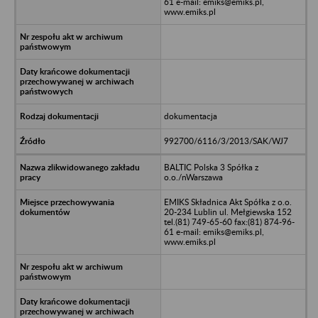
61 e-mail: emiks@emiks.pl,
www.emiks.pl
dokumentacja
992700/6116/3/2013/SAK/WJ7
BALTIC Polska 3 Spółka z
o.o./nWarszawa
EMIKS Składnica Akt Spółka z o.o.
20-234 Lublin ul. Mełgiewska 152
tel.(81) 749-65-60 fax:(81) 874-96-
61 e-mail: emiks@emiks.pl,
www.emiks.pl