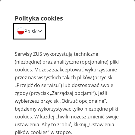
Polityka cookies
Polski
Menu
Szukaj
Serwisy ZUS wykorzystują techniczne
(niezbędne) oraz analityczne (opcjonalne) pliki
cookies. Możesz zaakceptować wykorzystanie
Emerytury
przez nas wszystkich takich plików (przycisk
„Przejdź do serwisu”) lub dostosować swoje
zgody (przycisk „Zarządzaj opcjami”). Jeśli
wybierzesz przycisk „Odrzuć opcjonalne”,
będziemy wykorzystywać tylko niezbędne pliki
Baza zlikwidowanych lub
cookies. W każdej chwili możesz zmienić swoje
przekształconych zakładów pracy
ustawienia. Aby to zrobić, kliknij „Ustawienia
plików cookies” w stopce.