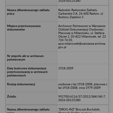
2026-00125380
Radoskór Radomskie Zakłady
Garbarskie S.A. 26-600 Radom, ul.
Rodziny Ziętalów 5
Archiwum Państwowe w Warszawie
Oddział Dokumentacji Osobowej i
Płacowej w Milanówku, ul. Stefana
Okrzei 1, 05-822 Milanówek, tel. 22
724 76 05,
apw.milanowek@warszawa.archiwa.
gov.pl
1918-2009
osobowa z lat 1918-2008, płacowa z
lat 1918-2008, inna 1979-2009
992700/6116/37/2012/SAK/WJ-7,
2026-00125380
"DROG-INŻ" Binczyk,Buchalski,
Słomecki Spółka jawna w