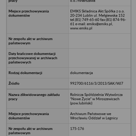
o.o./nWarszawa
EMIKS Składnica Akt Spółka z o.o.
20-234 Lublin ul. Mełgiewska 152
tel.(81) 749-65-60 fax:(81) 874-96-
61 e-mail: emiks@emiks.pl,
www.emiks.pl
dokumentacja
992700/6116/3/2013/SAK/WJ7
Rolnicza Spółdzielnia Wytwórcza
“Nowe Życie” w Miroszewicach
(pow.lubiński)
Archiwum Państwowe we
Wrocławiu Oddział w Legnicy
175-176