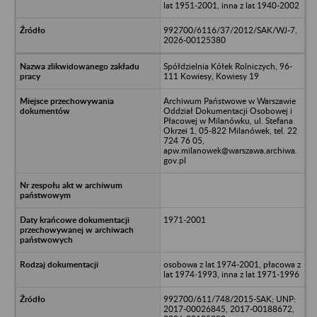
lat 1951-2001, inna z lat 1940-2002
992700/6116/37/2012/SAK/WJ-7,
2026-00125380
Spółdzielnia Kółek Rolniczych, 96-
111 Kowiesy, Kowiesy 19
Archiwum Państwowe w Warszawie
Oddział Dokumentacji Osobowej i
Płacowej w Milanówku, ul. Stefana
Okrzei 1, 05-822 Milanówek, tel. 22
724 76 05,
apw.milanowek@warszawa.archiwa.
gov.pl
1971-2001
osobowa z lat 1974-2001, płacowa z
lat 1974-1993, inna z lat 1971-1996
992700/611/748/2015-SAK; UNP:
2017-00026845, 2017-00188672,