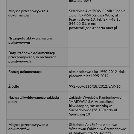
Instalatorów 3
Składnica Akt "POWIERNIK" Spółka
z o.o., 37-464 Stalowa Wola, ul.
Przemysłowa 13, Tel/fax: +48 15
844-55-01, e-mail:
powiernik_san@poczta.onet.pl
akta osobowe z lat 1990-2012, dok.
płacowa z lat 1995-2012
992700/6116/18/2012/SAK-16
Zakłady Wyrobów Kamionkowych
"MARYWIL" S.A. w upadłości
likwidacyjnej/nz siedzibą w
Suchedniowie (26-130) przy ul.
Sportowej 10
Składnica Akt Spółka z o.o. we
Wrocławiu Oddział w Częstochowie
ul. Malownicza 66, 42-271