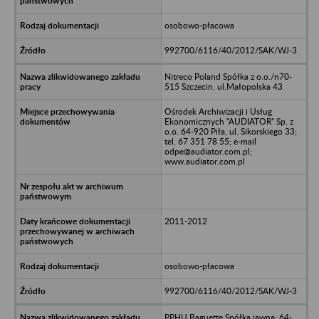
osobowo-płacowa
992700/6116/40/2012/SAK/WJ-3
Nitreco Poland Spółka z o.o./n70-
515 Szczecin, ul.Małopolska 43
Ośrodek Archiwizacji i Usług
Ekonomicznych "AUDIATOR" Sp. z
o.o. 64-920 Piła, ul. Sikorskiego 33;
tel. 67 351 78 55; e-mail
odpe@audiator.com.pl;
www.audiator.com.pl
2011-2012
osobowo-płacowa
992700/6116/40/2012/SAK/WJ-3
PPHU Baguette Spółka jawna; 64-