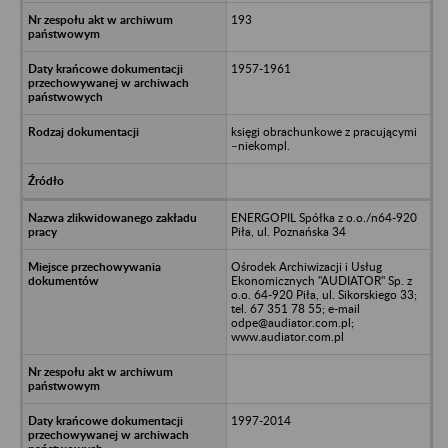
193
1957-1961
księgi obrachunkowe z pracującymi
–niekompl.
ENERGOPIL Spółka z o.o./n64-920
Piła, ul. Poznańska 34
Ośrodek Archiwizacji i Usług
Ekonomicznych "AUDIATOR" Sp. z
o.o. 64-920 Piła, ul. Sikorskiego 33;
tel. 67 351 78 55; e-mail
odpe@audiator.com.pl;
www.audiator.com.pl
1997-2014