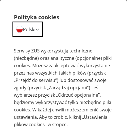
Polityka cookies
Polski
Menu
Szukaj
Serwisy ZUS wykorzystują techniczne
(niezbędne) oraz analityczne (opcjonalne) pliki
cookies. Możesz zaakceptować wykorzystanie
Emerytury
przez nas wszystkich takich plików (przycisk
„Przejdź do serwisu”) lub dostosować swoje
zgody (przycisk „Zarządzaj opcjami”). Jeśli
wybierzesz przycisk „Odrzuć opcjonalne”,
będziemy wykorzystywać tylko niezbędne pliki
Baza zlikwidowanych lub
cookies. W każdej chwili możesz zmienić swoje
przekształconych zakładów pracy
ustawienia. Aby to zrobić, kliknij „Ustawienia
plików cookies” w stopce.