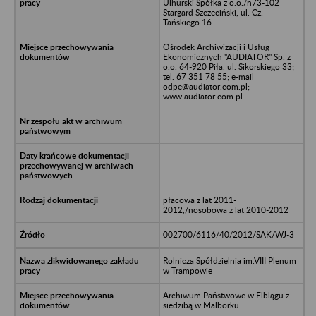
Ulhurski Spółka z o.o./n73-102
Stargard Szczeciński, ul. Cz.
Tańskiego 16
Ośrodek Archiwizacji i Usług
Ekonomicznych "AUDIATOR" Sp. z
o.o. 64-920 Piła, ul. Sikorskiego 33;
tel. 67 351 78 55; e-mail
odpe@audiator.com.pl;
www.audiator.com.pl
płacowa z lat 2011-
2012,/nosobowa z lat 2010-2012
002700/6116/40/2012/SAK/WJ-3
Rolnicza Spółdzielnia im.VIII Plenum
w Trampowie
Archiwum Państwowe w Elblągu z
siedzibą w Malborku