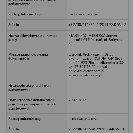
osobowo-płacowa
992700/611/2424/2014/SAK/WJ-2
STABILIZACJA POLSKA Spółka z
o.o./n61-017 Poznań, ul. Bałtycka
61
Ośrodek Archiwizacji i Usług
Ekonomicznych "AUDIATOR" Sp. z
o.o. 64-920 Piła, ul. Sikorskiego 33;
tel. 67 351 78 55; e-mail
odpe@audiator.com.pl;
www.audiator.com.pl
2009-2013
osobowo-płacowa
992700/6116/40/2012/SAK/WJ-3