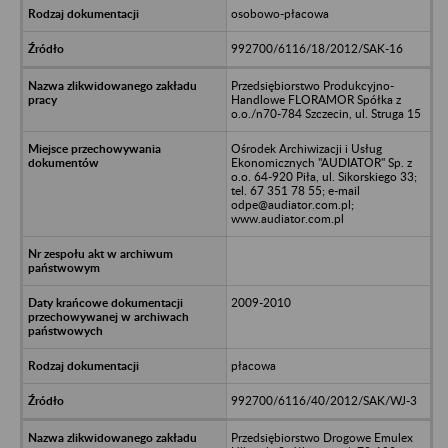
osobowo-płacowa
992700/6116/18/2012/SAK-16
Przedsiębiorstwo Produkcyjno-
Handlowe FLORAMOR Spółka z
o.o./n70-784 Szczecin, ul. Struga 15
Ośrodek Archiwizacji i Usług
Ekonomicznych "AUDIATOR" Sp. z
o.o. 64-920 Piła, ul. Sikorskiego 33;
tel. 67 351 78 55; e-mail
odpe@audiator.com.pl;
www.audiator.com.pl
2009-2010
płacowa
992700/6116/40/2012/SAK/WJ-3
Przedsiębiorstwo Drogowe Emulex