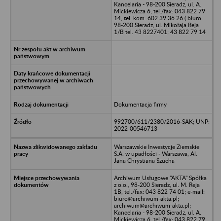
Kancelaria - 98-200 Sieradz, ul. A.
Mickiewicza 6, tel./fax: 043 822 79
14; tel. kom. 602 39 36 26 ( biuro:
98-200 Sieradz, ul. Mikołaja Reja
1/B tel. 43 8227401; 43 822 79 14
Dokumentacja firmy
992700/611/2380/2016-SAK; UNP:
2022-00546713
Warszawskie Inwestycje Ziemskie
S.A. w upadłości - Warszawa, Al.
Jana Chrystiana Szucha
Archiwum Usługowe "AKTA" Spółka
z o.o., 98-200 Sieradz, ul. M. Reja
1B, tel./fax: 043 822 74 01; e-mail:
biuro@archiwum-akta.pl;
archiwum@archiwum-akta.pl;
Kancelaria - 98-200 Sieradz, ul. A.
Mickiewicza 6, tel./fax: 043 822 79