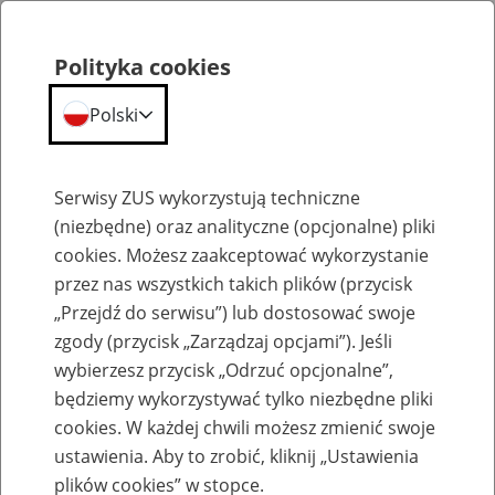
Polityka cookies
Polski
Menu
Szukaj
Serwisy ZUS wykorzystują techniczne
(niezbędne) oraz analityczne (opcjonalne) pliki
cookies. Możesz zaakceptować wykorzystanie
Emerytury
przez nas wszystkich takich plików (przycisk
„Przejdź do serwisu”) lub dostosować swoje
zgody (przycisk „Zarządzaj opcjami”). Jeśli
wybierzesz przycisk „Odrzuć opcjonalne”,
będziemy wykorzystywać tylko niezbędne pliki
Baza zlikwidowanych lub
cookies. W każdej chwili możesz zmienić swoje
przekształconych zakładów pracy
ustawienia. Aby to zrobić, kliknij „Ustawienia
plików cookies” w stopce.