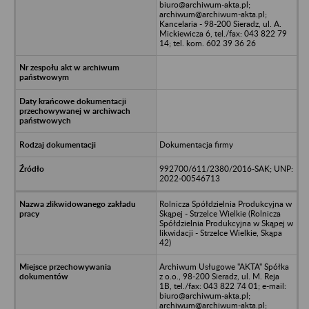
biuro@archiwum-akta.pl;
archiwum@archiwum-akta.pl;
Kancelaria - 98-200 Sieradz, ul. A.
Mickiewicza 6, tel./fax: 043 822 79
14; tel. kom. 602 39 36 26
Dokumentacja firmy
992700/611/2380/2016-SAK; UNP:
2022-00546713
Rolnicza Spółdzielnia Produkcyjna w
Skąpej - Strzelce Wielkie (Rolnicza
Spółdzielnia Produkcyjna w Skąpej w
likwidacji - Strzelce Wielkie, Skąpa
42)
Archiwum Usługowe "AKTA" Spółka
z o.o., 98-200 Sieradz, ul. M. Reja
1B, tel./fax: 043 822 74 01; e-mail:
biuro@archiwum-akta.pl;
archiwum@archiwum-akta.pl;