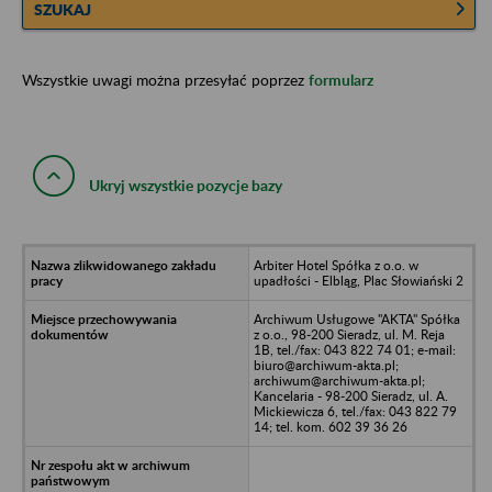
SZUKAJ
Wszystkie uwagi można przesyłać poprzez
formularz
Ukryj wszystkie pozycje bazy
Arbiter Hotel Spółka z o.o. w
upadłości - Elbląg, Plac Słowiański 2
Archiwum Usługowe "AKTA" Spółka
z o.o., 98-200 Sieradz, ul. M. Reja
1B, tel./fax: 043 822 74 01; e-mail:
biuro@archiwum-akta.pl;
archiwum@archiwum-akta.pl;
Kancelaria - 98-200 Sieradz, ul. A.
Mickiewicza 6, tel./fax: 043 822 79
14; tel. kom. 602 39 36 26