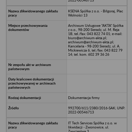
2022-00546713
KSENA Spółka z o.o. - Biłgoraj, Plac
Wolności 13
Archiwum Usługowe "AKTA" Spółka
z o.o., 98-200 Sieradz, ul. M. Reja
1B, tel./fax: 043 822 74 01; e-mail:
biuro@archiwum-akta.pl;
archiwum@archiwum-akta.pl;
Kancelaria - 98-200 Sieradz, ul. A.
Mickiewicza 6, tel./fax: 043 822 79
14; tel. kom. 602 39 36 26
Dokumentacja firmy
992700/611/2380/2016-SAK; UNP:
2022-00546713
IT Tech Services Spółka z o.o. w
likwidacji - Zwonowice, ul.
Zwycięstwa 3