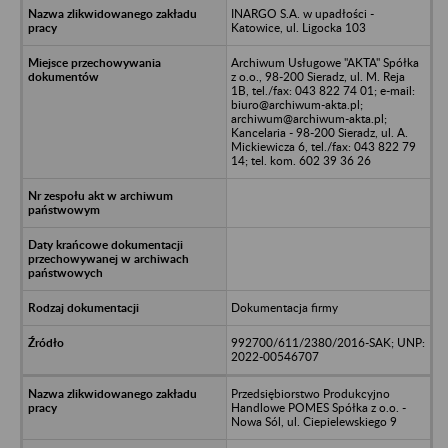
INARGO S.A. w upadłości -
Katowice, ul. Ligocka 103
Archiwum Usługowe "AKTA" Spółka
z o.o., 98-200 Sieradz, ul. M. Reja
1B, tel./fax: 043 822 74 01; e-mail:
biuro@archiwum-akta.pl;
archiwum@archiwum-akta.pl;
Kancelaria - 98-200 Sieradz, ul. A.
Mickiewicza 6, tel./fax: 043 822 79
14; tel. kom. 602 39 36 26
Dokumentacja firmy
992700/611/2380/2016-SAK; UNP:
2022-00546707
Przedsiębiorstwo Produkcyjno
Handlowe POMES Spółka z o.o. -
Nowa Sól, ul. Ciepielewskiego 9