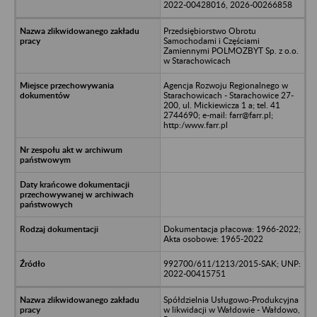
2022-00428016, 2026-00266858
Przedsiębiorstwo Obrotu
Samochodami i Częściami
Zamiennymi POLMOZBYT Sp. z o.o.
w Starachowicach
Agencja Rozwoju Regionalnego w
Starachowicach - Starachowice 27-
200, ul. Mickiewicza 1 a; tel. 41
2744690; e-mail: farr@farr.pl;
http:/www.farr.pl
Dokumentacja płacowa: 1966-2022;
Akta osobowe: 1965-2022
992700/611/1213/2015-SAK; UNP:
2022-00415751
Spółdzielnia Usługowo-Produkcyjna
w likwidacji w Wałdowie - Wałdowo,