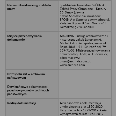
Spółdzielnia Inwalidów SPÓJNIA
Zakład Pracy Chronionej - Kiczury
16; Sanok (dawna
nazwa:Spółdzielnia Inwalidów
SPÓJNIA w Sanoku; dawny adres: ul.
Związku Bojowników o Wolność i
Demokrację 7 w Sanoku)
ARCHIVIA – usługi archiwistyczne i
historyczne Jakub Lutosławski,
Michał Łakomiec spółka jawna, ul.
Rojna 48/81, 91-134 Łódź, tel. 79
369-71-53. Miejsce przechowywania
dokumentacji: Łódź, ul. Ludowa 29,
adres mailowy:
biuro@archivia.com.pl,
www.archivia.com
Akta osobowe i dokumentacja
umów zlecenia z lat 1950-2020;
Listy płac za lata 1973-2017; karty
wynagrodzeń za lata 1963-2017