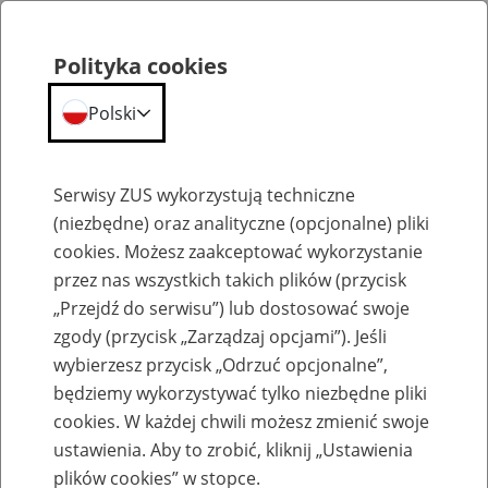
Polityka cookies
Polski
Menu
Szukaj
Serwisy ZUS wykorzystują techniczne
(niezbędne) oraz analityczne (opcjonalne) pliki
cookies. Możesz zaakceptować wykorzystanie
Emerytury
przez nas wszystkich takich plików (przycisk
„Przejdź do serwisu”) lub dostosować swoje
zgody (przycisk „Zarządzaj opcjami”). Jeśli
wybierzesz przycisk „Odrzuć opcjonalne”,
będziemy wykorzystywać tylko niezbędne pliki
Baza zlikwidowanych lub
cookies. W każdej chwili możesz zmienić swoje
przekształconych zakładów pracy
ustawienia. Aby to zrobić, kliknij „Ustawienia
plików cookies” w stopce.