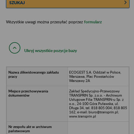
SZUKAJ
Wszystkie uwagi można przesyłać poprzez
formularz
Ukryj wszystkie pozycje bazy
ECOGEST S.A. Oddział w Polsce,
Warszawa, Plac Powstańców
Warszawy 2A
Zakład Spedycyjno-Przewozowy
TRANSPRIN Sp. z.o.o. - Archiwum
Usługowe Filia TRANSPRIN-u Sp. z
o.o., 24-100 Góra Puławska, ul.
Długa 34, tel. 818 805 004; 818 805
162, e-mail: biuro@transprin.pl;
www.transprin.pl