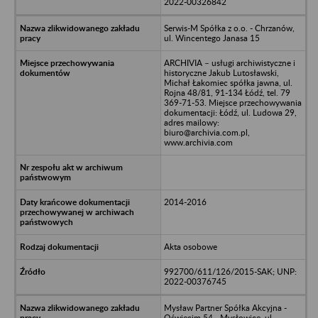
2022-00326842
Serwis-M Spółka z o.o. - Chrzanów,
ul. Wincentego Janasa 15
ARCHIVIA – usługi archiwistyczne i
historyczne Jakub Lutosławski,
Michał Łakomiec spółka jawna, ul.
Rojna 48/81, 91-134 Łódź, tel. 79
369-71-53. Miejsce przechowywania
dokumentacji: Łódź, ul. Ludowa 29,
adres mailowy:
biuro@archivia.com.pl,
www.archivia.com
2014-2016
Akta osobowe
992700/611/126/2015-SAK; UNP:
2022-00376745
Mysław Partner Spółka Akcyjna -
Oświęcim 54 - Mysłowice, ul.