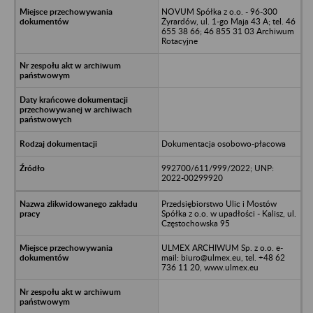
NOVUM Spółka z o.o. - 96-300
Żyrardów, ul. 1-go Maja 43 A; tel. 46
655 38 66; 46 855 31 03 Archiwum
Rotacyjne
Dokumentacja osobowo-płacowa
992700/611/999/2022; UNP:
2022-00299920
Przedsiębiorstwo Ulic i Mostów
Spółka z o.o. w upadłości - Kalisz, ul.
Częstochowska 95
ULMEX ARCHIWUM Sp. z o.o. e-
mail: biuro@ulmex.eu, tel. +48 62
736 11 20, www.ulmex.eu