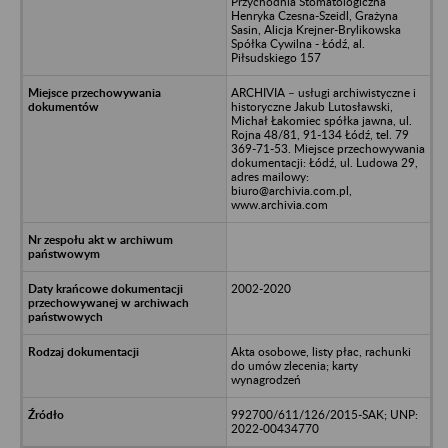
Przychodnia Stomatologiczna
Henryka Czesna-Szeidl, Grażyna
Sasin, Alicja Krejner-Brylikowska
Spółka Cywilna - Łódź, al.
Piłsudskiego 157
ARCHIVIA – usługi archiwistyczne i
historyczne Jakub Lutosławski,
Michał Łakomiec spółka jawna, ul.
Rojna 48/81, 91-134 Łódź, tel. 79
369-71-53. Miejsce przechowywania
dokumentacji: Łódź, ul. Ludowa 29,
adres mailowy:
biuro@archivia.com.pl,
www.archivia.com
2002-2020
Akta osobowe, listy płac, rachunki
do umów zlecenia; karty
wynagrodzeń
992700/611/126/2015-SAK; UNP:
2022-00434770