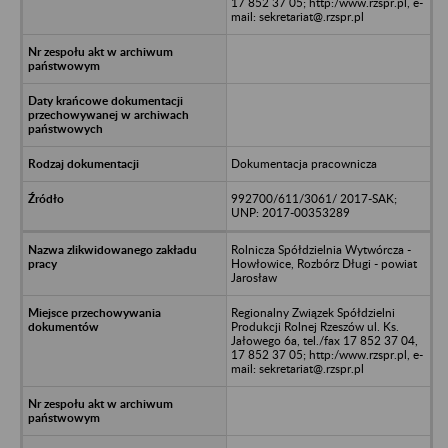
17 852 37 05; http:/www.rzspr.pl, e-
mail: sekretariat@.rzspr.pl
Dokumentacja pracownicza
992700/611/3061/ 2017-SAK;
UNP: 2017-00353289
Rolnicza Spółdzielnia Wytwórcza -
Howłowice, Rozbórz Długi - powiat
Jarosław
Regionalny Związek Spółdzielni
Produkcji Rolnej Rzeszów ul. Ks.
Jałowego 6a, tel./fax 17 852 37 04,
17 852 37 05; http:/www.rzspr.pl, e-
mail: sekretariat@.rzspr.pl