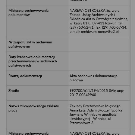
NAREW–OSTROŁĘKA Sp. z o.o.
Zakład Usług Archiwalnych i
Składnica Akt w Ostrołęce z siedzibą
w: Ławy 81 C, 07-411 Rzekuń, tel.
(29) 760-52-91, fax: (29) 760-57-34,
e-mail: archiwum-narew@o2.pl
Akta osobowe i dokumentacja
placowa
992700/611/194/2015-SAk; unp;
2017-00349940
Zakłady Przetwórstwa Mięsnego
Anna Łata, Adam Skoczeń Spółka
Jawna w Winnicy w upadłości
likwidacyjnej - Winnica, ul.
Przemysłowa 3
NAREW–OSTROŁĘKA Sp. z o.o.