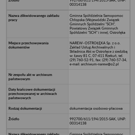
992700/611/194/2015-SAK, UNP:
00314138
Gminna Spółdzielnia Samopomoc
Chłopska (Wojewódzki Związek
Gminnych Spółdzielni "SCH",
Powiatowy Związek Gminnych
Spółdzielni "SCH" i inne), Ostrołęka
NAREW–OSTROŁĘKA Sp. z o.o.
Zakład Usług Archiwalnych i
Składnica Akt w Ostrołęce z siedzibą
w: Ławy 81 C, 07-411 Rzekuń, tel.
(29) 760-52-91, fax: (29) 760-57-34,
e-mail: archiwum-narew@o2.pl
dokumentacja osobowo-płacowa
992700/611/194/2015-SAK, UNP:
00314138
Gminna Spółdzielnia Samopomoc