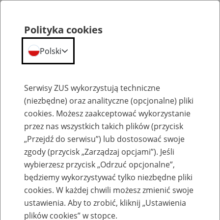
Polityka cookies
Polski
Menu
Szukaj
Serwisy ZUS wykorzystują techniczne
(niezbędne) oraz analityczne (opcjonalne) pliki
cookies. Możesz zaakceptować wykorzystanie
Emerytury
przez nas wszystkich takich plików (przycisk
„Przejdź do serwisu”) lub dostosować swoje
zgody (przycisk „Zarządzaj opcjami”). Jeśli
wybierzesz przycisk „Odrzuć opcjonalne”,
będziemy wykorzystywać tylko niezbędne pliki
Baza zlikwidowanych lub
cookies. W każdej chwili możesz zmienić swoje
przekształconych zakładów pracy
ustawienia. Aby to zrobić, kliknij „Ustawienia
plików cookies” w stopce.