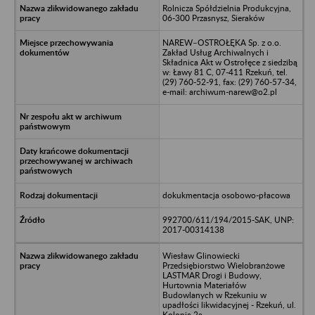
Rolnicza Spółdzielnia Produkcyjna,
06-300 Przasnysz, Sieraków
NAREW–OSTROŁĘKA Sp. z o.o.
Zakład Usług Archiwalnych i
Składnica Akt w Ostrołęce z siedzibą
w: Ławy 81 C, 07-411 Rzekuń, tel.
(29) 760-52-91, fax: (29) 760-57-34,
e-mail: archiwum-narew@o2.pl
dokukmentacja osobowo-płacowa
992700/611/194/2015-SAK, UNP:
2017-00314138
Wiesław Glinowiecki
Przedsiębiorstwo Wielobranżowe
LASTMAR Drogi i Budowy,
Hurtownia Materiałów
Budowlanych w Rzekuniu w
upadłości likwidacyjnej - Rzekuń, ul.
Kolonia 2a