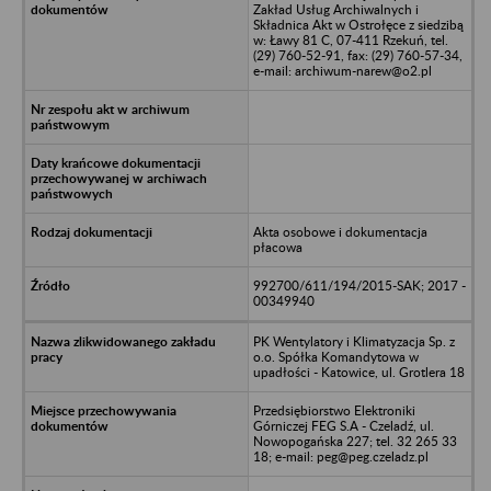
Zakład Usług Archiwalnych i
Składnica Akt w Ostrołęce z siedzibą
w: Ławy 81 C, 07-411 Rzekuń, tel.
(29) 760-52-91, fax: (29) 760-57-34,
e-mail: archiwum-narew@o2.pl
Akta osobowe i dokumentacja
płacowa
992700/611/194/2015-SAK; 2017 -
00349940
PK Wentylatory i Klimatyzacja Sp. z
o.o. Spółka Komandytowa w
upadłości - Katowice, ul. Grotlera 18
Przedsiębiorstwo Elektroniki
Górniczej FEG S.A - Czeladź, ul.
Nowopogańska 227; tel. 32 265 33
18; e-mail: peg@peg.czeladz.pl