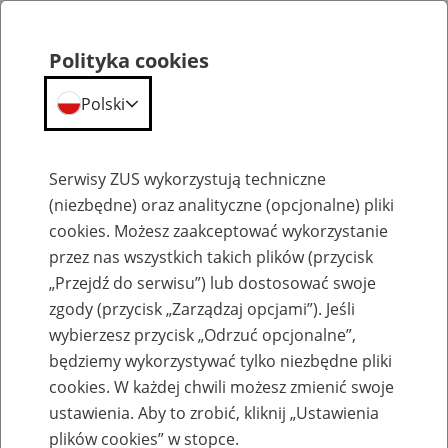
Polityka cookies
Polski
Menu
Szukaj
Serwisy ZUS wykorzystują techniczne
(niezbędne) oraz analityczne (opcjonalne) pliki
cookies. Możesz zaakceptować wykorzystanie
Emerytury
przez nas wszystkich takich plików (przycisk
„Przejdź do serwisu”) lub dostosować swoje
zgody (przycisk „Zarządzaj opcjami”). Jeśli
wybierzesz przycisk „Odrzuć opcjonalne”,
będziemy wykorzystywać tylko niezbędne pliki
Baza zlikwidowanych lub
cookies. W każdej chwili możesz zmienić swoje
przekształconych zakładów pracy
ustawienia. Aby to zrobić, kliknij „Ustawienia
plików cookies” w stopce.