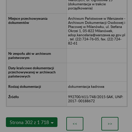
(dokumentacja w trakcie
porządkowania)
Archiwum Państwowe w Warszawie -
Archiwum Dokumentacji Osobowej i
Płacowej w Milanówku, ul. Stefana
Okrzei 1, 05-822 Milanówek,
adop.kancelaria@warszawa.ap.gov.pl
, tel. (22) 724-76-05, fax. (22) 724-
82-61
dokumentacja kadrowa
992700/611/748/2015-SAK, UNP:
2017- 00188672
Strona 302 z 1 718
<<
>>