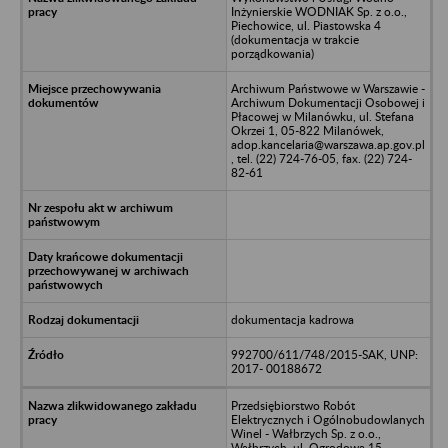
Inżynierskie WODNIAK Sp. z o.o.,
Piechowice, ul. Piastowska 4
(dokumentacja w trakcie
porządkowania)
Archiwum Państwowe w Warszawie -
Archiwum Dokumentacji Osobowej i
Płacowej w Milanówku, ul. Stefana
Okrzei 1, 05-822 Milanówek,
adop.kancelaria@warszawa.ap.gov.pl
, tel. (22) 724-76-05, fax. (22) 724-
82-61
dokumentacja kadrowa
992700/611/748/2015-SAK, UNP:
2017- 00188672
Przedsiębiorstwo Robót
Elektrycznych i Ogólnobudowlanych
Winel - Wałbrzych Sp. z o.o.,
Wałbrzych, ul. Ogrodowa 15