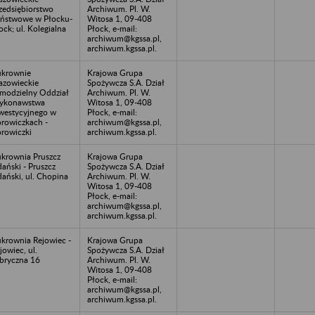
zedsiębiorstwo
Archiwum. Pl. W.
ństwowe w Płocku-
Witosa 1, 09-408
ock; ul. Kolegialna
Płock, e-mail:
1
archiwum@kgssa.pl,
archiwum.kgssa.pl.
krownie
Krajowa Grupa
zowieckie
Spożywcza S.A. Dział
modzielny Oddział
Archiwum. Pl. W.
ykonawstwa
Witosa 1, 09-408
westycyjnego w
Płock, e-mail:
rowiczkach -
archiwum@kgssa.pl,
rowiczki
archiwum.kgssa.pl.
krownia Pruszcz
Krajowa Grupa
ański - Pruszcz
Spożywcza S.A. Dział
ański, ul. Chopina
Archiwum. Pl. W.
5
Witosa 1, 09-408
Płock, e-mail:
archiwum@kgssa.pl,
archiwum.kgssa.pl.
krownia Rejowiec -
Krajowa Grupa
jowiec, ul.
Spożywcza S.A. Dział
bryczna 16
Archiwum. Pl. W.
Witosa 1, 09-408
Płock, e-mail:
archiwum@kgssa.pl,
archiwum.kgssa.pl.