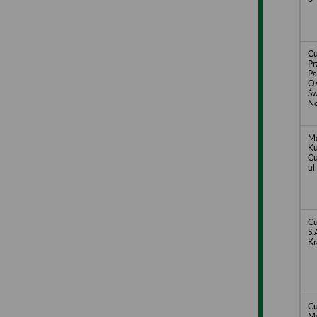
Cu
Pr
Pa
Os
Św
No
Ma
Ku
Cu
ul
Cu
S.
Kr
Cu
Ma