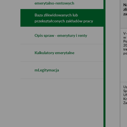
emerytalno-rentowych
N
z
z
Baza zlikwidowanych lub
przekształconych zakładów pracy
V-
Opis spraw - emerytury i renty
w 
Po
20
tr
Kalkulatory emerytalne
po
mLegitymacja
U
Sp
U
Kr
Za