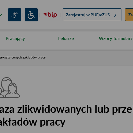
Zarejestruj w
PUE/eZUS
Za
Pracujący
Lekarze
Wzory formularz
zekształconych zakładów pracy
aza zlikwidowanych lub prze
akładów pracy