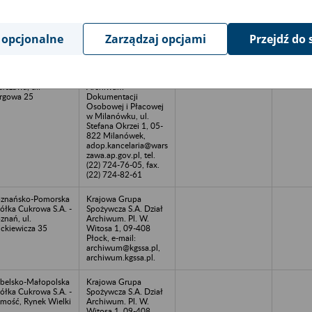
822 Milanówek,
adop.kancelaria@wars
zawa.ap.gov.pl, tel.
(22) 724-76-05, fax.
 opcjonalne
Zarządzaj opcjami
Przejdź do 
(22) 724-82-61
 & TS Sp. z o.o. w
Archiwum Państwowe
rszawie, 03-728
w Warszawie -
rszawa, ul.
Archiwum
rgowa 25
Dokumentacji
Osobowej i Płacowej
w Milanówku, ul.
Stefana Okrzei 1, 05-
822 Milanówek,
adop.kancelaria@wars
zawa.ap.gov.pl, tel.
(22) 724-76-05, fax.
(22) 724-82-61
znańsko-Pomorska
Krajowa Grupa
ółka Cukrowa S.A. -
Spożywcza S.A. Dział
znań, ul.
Archiwum. Pl. W.
ckiewicza 35
Witosa 1, 09-408
Płock, e-mail:
archiwum@kgssa.pl,
archiwum.kgssa.pl.
belsko-Małopolska
Krajowa Grupa
ółka Cukrowa S.A. -
Spożywcza S.A. Dział
mość, Rynek Wielki
Archiwum. Pl. W.
Witosa 1, 09-408