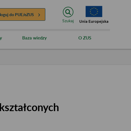
loguj do
PUE/eZUS
Szukaj
y
Baza wiedzy
O ZUS
kształconych