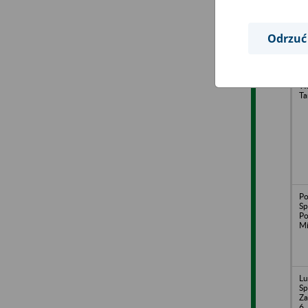
Odrzuć
TS
Wa
Wa
Ta
Po
Sp
Po
Mi
Lu
Sp
Za
6