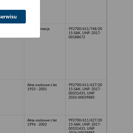
serwisu
dokumentacja
992700/611/748/20
kadrowa
15-SAK, UNP: 2017-
00188672
Akta osobowe z lat
992700/611/627/20
1953 - 2001
15-SAK; UNP: 2017-
00331431; UNP
2026-00039885
Akta osobowe z lat
992700/611/627/20
1996 - 2002
15-SAK; UNP: 2017-
00331431; UNP
2026-00039885