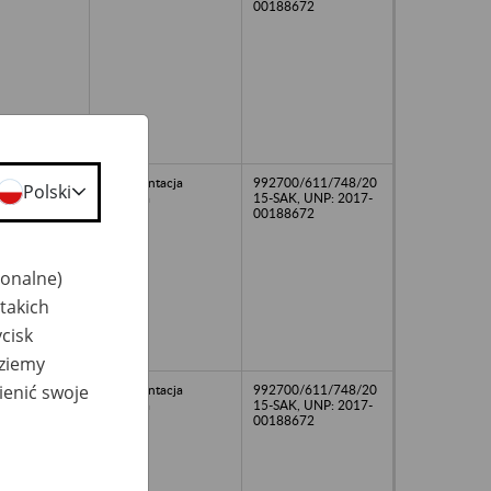
00188672
dokumentacja
992700/611/748/20
Polski
kadrowa
15-SAK, UNP: 2017-
00188672
jonalne)
takich
cisk
dziemy
ienić swoje
dokumentacja
992700/611/748/20
kadrowa
15-SAK, UNP: 2017-
00188672