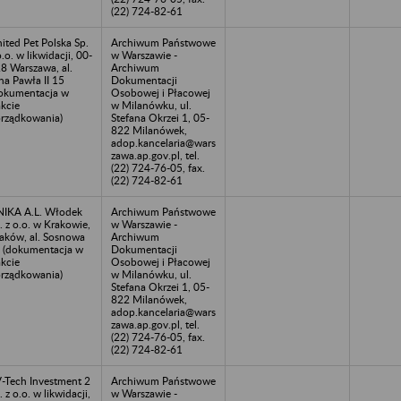
(22) 724-82-61
ited Pet Polska Sp.
Archiwum Państwowe
o.o. w likwidacji, 00-
w Warszawie -
8 Warszawa, al.
Archiwum
na Pawła II 15
Dokumentacji
okumentacja w
Osobowej i Płacowej
akcie
w Milanówku, ul.
rządkowania)
Stefana Okrzei 1, 05-
822 Milanówek,
adop.kancelaria@wars
zawa.ap.gov.pl, tel.
(22) 724-76-05, fax.
(22) 724-82-61
IKA A.L. Włodek
Archiwum Państwowe
. z o.o. w Krakowie,
w Warszawie -
aków, al. Sosnowa
Archiwum
 (dokumentacja w
Dokumentacji
akcie
Osobowej i Płacowej
rządkowania)
w Milanówku, ul.
Stefana Okrzei 1, 05-
822 Milanówek,
adop.kancelaria@wars
zawa.ap.gov.pl, tel.
(22) 724-76-05, fax.
(22) 724-82-61
-Tech Investment 2
Archiwum Państwowe
. z o.o. w likwidacji,
w Warszawie -