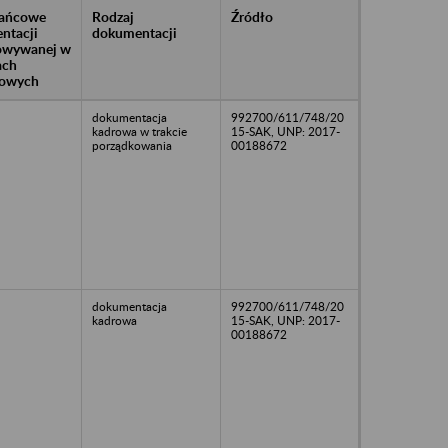
rańcowe
Rodzaj
Źródło
ntacji
dokumentacji
owywanej w
ach
owych
dokumentacja
992700/611/748/20
kadrowa w trakcie
15-SAK, UNP: 2017-
porządkowania
00188672
dokumentacja
992700/611/748/20
kadrowa
15-SAK, UNP: 2017-
00188672