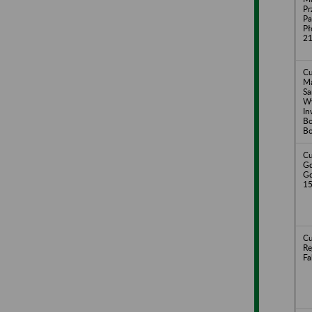
Pr
Pa
Pł
2
Cu
Ma
Sa
W
In
Bo
Bo
Cu
Gd
Gd
1
Cu
Re
Fa