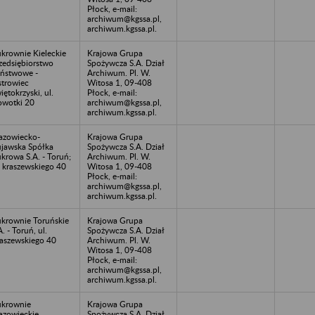
Płock, e-mail:
archiwum@kgssa.pl,
archiwum.kgssa.pl.
krownie Kieleckie
Krajowa Grupa
zedsiębiorstwo
Spożywcza S.A. Dział
ństwowe -
Archiwum. Pl. W.
trowiec
Witosa 1, 09-408
iętokrzyski, ul.
Płock, e-mail:
wotki 20
archiwum@kgssa.pl,
archiwum.kgssa.pl.
zowiecko-
Krajowa Grupa
jawska Spółka
Spożywcza S.A. Dział
krowa S.A. - Toruń;
Archiwum. Pl. W.
. kraszewskiego 40
Witosa 1, 09-408
Płock, e-mail:
archiwum@kgssa.pl,
archiwum.kgssa.pl.
krownie Toruńskie
Krajowa Grupa
A. - Toruń, ul.
Spożywcza S.A. Dział
aszewskiego 40
Archiwum. Pl. W.
Witosa 1, 09-408
Płock, e-mail:
archiwum@kgssa.pl,
archiwum.kgssa.pl.
krownie
Krajowa Grupa
zowieckie
Spożywcza S.A. Dział