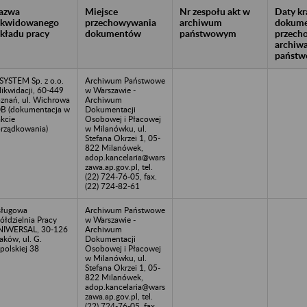
azwa
Miejsce
Nr zespołu akt w
Daty k
likwidowanego
przechowywania
archiwum
dokume
akładu pracy
dokumentów
państwowym
przech
archiw
państw
SYSTEM Sp. z o.o.
Archiwum Państwowe
likwidacji, 60-449
w Warszawie -
znań, ul. Wichrowa
Archiwum
B (dokumentacja w
Dokumentacji
akcie
Osobowej i Płacowej
rządkowania)
w Milanówku, ul.
Stefana Okrzei 1, 05-
822 Milanówek,
adop.kancelaria@wars
zawa.ap.gov.pl, tel.
(22) 724-76-05, fax.
(22) 724-82-61
sługowa
Archiwum Państwowe
ółdzielnia Pracy
w Warszawie -
NIWERSAL, 30-126
Archiwum
aków, ul. G.
Dokumentacji
polskiej 38
Osobowej i Płacowej
w Milanówku, ul.
Stefana Okrzei 1, 05-
822 Milanówek,
adop.kancelaria@wars
zawa.ap.gov.pl, tel.
(22) 724-76-05, fax.