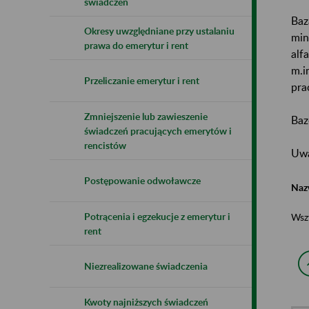
świadczeń
Baz
Okresy uwzględniane przy ustalaniu
min
prawa do emerytur i rent
alf
m.i
Przeliczanie emerytur i rent
pra
Zmniejszenie lub zawieszenie
Baz
świadczeń pracujących emerytów i
rencistów
Uwa
Postępowanie odwoławcze
Naz
Potrącenia i egzekucje z emerytur i
Wsz
rent
Niezrealizowane świadczenia
Kwoty najniższych świadczeń