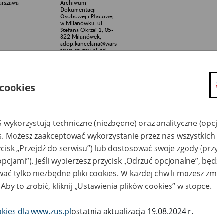
rszawa
Archiwum
Dokumentacji
Osobowej i Płacowej
w Milanówku, ul.
Stefana Okrzei 1, 05-
822 Milanówek,
adop.kancelaria@wars
zawa.ap.gov.pl, tel.
(22) 724-76-05, fax.
(22) 724-82-61
zniowski Klub
Archiwum Państwowe
 cookies
ortowy FOKA,
w Warszawie -
rszawa
Archiwum
Dokumentacji
Osobowej i Płacowej
w Milanówku, ul.
 wykorzystują techniczne (niezbędne) oraz analityczne (opc
Stefana Okrzei 1, 05-
822 Milanówek,
es. Możesz zaakceptować wykorzystanie przez nas wszystkich 
adop.kancelaria@wars
zawa.ap.gov.pl, tel.
ycisk „Przejdź do serwisu”) lub dostosować swoje zgody (przy
(22) 724-76-05, fax.
(22) 724-82-61
opcjami”). Jeśli wybierzesz przycisk „Odrzuć opcjonalne”, bę
ać tylko niezbędne pliki cookies. W każdej chwili możesz zm
URBOTECH
Archiwum Państwowe
zedsiębiorstwo
w Warszawie -
 Aby to zrobić, kliknij „Ustawienia plików cookies” w stopce.
ojektowo-
Archiwum
odukcyjne, Łódź, ul.
Dokumentacji
dzowa 8
Osobowej i Płacowej
w Milanówku, ul.
okies dla www.zus.pl
ostatnia aktualizacja 19.08.2024 r.
Stefana Okrzei 1, 05-