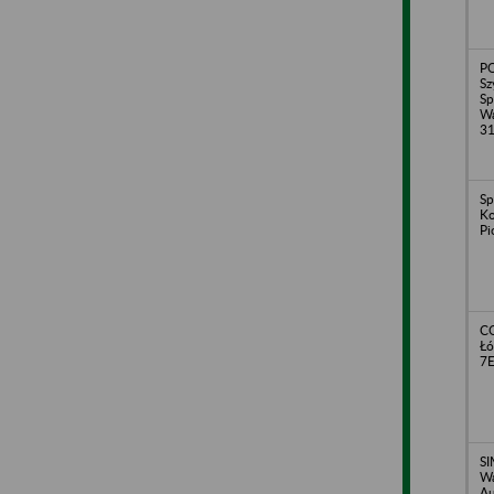
PO
Sz
Sp
Wa
3
Sp
Ko
Pi
CO
Łó
7
SI
Wa
Au