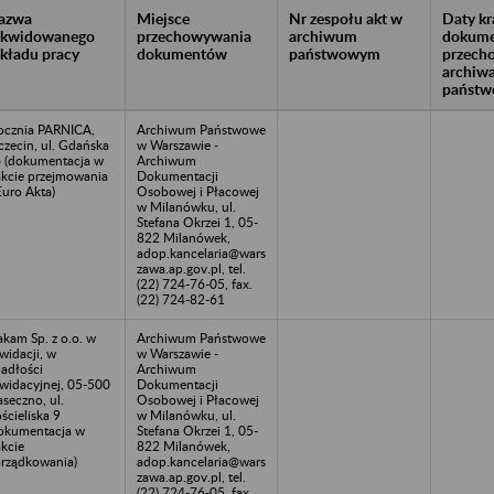
azwa
Miejsce
Nr zespołu akt w
Daty k
likwidowanego
przechowywania
archiwum
dokume
akładu pracy
dokumentów
państwowym
przech
archiw
państw
ocznia PARNICA,
Archiwum Państwowe
czecin, ul. Gdańska
w Warszawie -
 (dokumentacja w
Archiwum
akcie przejmowania
Dokumentacji
Euro Akta)
Osobowej i Płacowej
w Milanówku, ul.
Stefana Okrzei 1, 05-
822 Milanówek,
adop.kancelaria@wars
zawa.ap.gov.pl, tel.
(22) 724-76-05, fax.
(22) 724-82-61
akam Sp. z o.o. w
Archiwum Państwowe
kwidacji, w
w Warszawie -
adłości
Archiwum
kwidacyjnej, 05-500
Dokumentacji
aseczno, ul.
Osobowej i Płacowej
ścieliska 9
w Milanówku, ul.
okumentacja w
Stefana Okrzei 1, 05-
akcie
822 Milanówek,
rządkowania)
adop.kancelaria@wars
zawa.ap.gov.pl, tel.
(22) 724-76-05, fax.