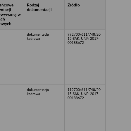
rańcowe
Rodzaj
Źródło
ntacji
dokumentacji
owywanej w
ach
owych
dokumentacja
992700/611/748/20
kadrowa
15-SAK, UNP: 2017-
00188672
dokumentacja
992700/611/748/20
kadrowa
15-SAK, UNP: 2017-
00188672