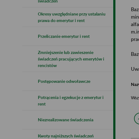
świadczeń
Baz
Okresy uwzględniane przy ustalaniu
min
prawa do emerytur i rent
alf
m.i
Przeliczanie emerytur i rent
pra
Zmniejszenie lub zawieszenie
Baz
świadczeń pracujących emerytów i
rencistów
Uwa
Postępowanie odwoławcze
Naz
Potrącenia i egzekucje z emerytur i
Wsz
rent
Niezrealizowane świadczenia
Kwoty najniższych świadczeń