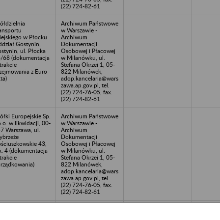
(22) 724-82-61
ółdzielnia
Archiwum Państwowe
ansportu
w Warszawie -
ejskiego w Płocku
Archiwum
dział Gostynin,
Dokumentacji
stynin, ul. Płocka
Osobowej i Płacowej
/68 (dokumentacja
w Milanówku, ul.
trakcie
Stefana Okrzei 1, 05-
zejmowania z Euro
822 Milanówek,
ta)
adop.kancelaria@wars
zawa.ap.gov.pl, tel.
(22) 724-76-05, fax.
(22) 724-82-61
ółki Europejskie Sp.
Archiwum Państwowe
o.o. w likwidacji, 00-
w Warszawie -
7 Warszawa, ul.
Archiwum
brzeże
Dokumentacji
ściuszkowskie 43,
Osobowej i Płacowej
k. 4 (dokumentacja
w Milanówku, ul.
trakcie
Stefana Okrzei 1, 05-
rządkowania)
822 Milanówek,
adop.kancelaria@wars
zawa.ap.gov.pl, tel.
(22) 724-76-05, fax.
(22) 724-82-61
tejek Linder Sp. z
Kompleksowe Usługi
o. - Kraków, ul.
Archiwizacyjne