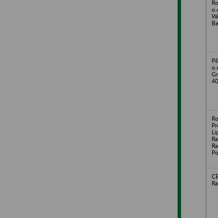
Ro
o.
Wa
B
P&
o.
Gr
4
Ro
Pr
Li
Ra
Ra
Po
C
Ra