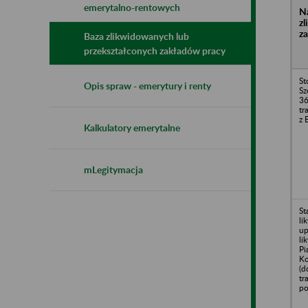
emerytalno-rentowych
N
z
z
Baza zlikwidowanych lub
przekształconych zakładów pracy
St
Opis spraw - emerytury i renty
Sz
36
tr
z 
Kalkulatory emerytalne
mLegitymacja
St
li
up
li
Pi
Ko
(d
tr
po