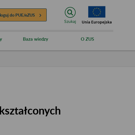
loguj do
PUE/eZUS
Szukaj
y
Baza wiedzy
O ZUS
kształconych