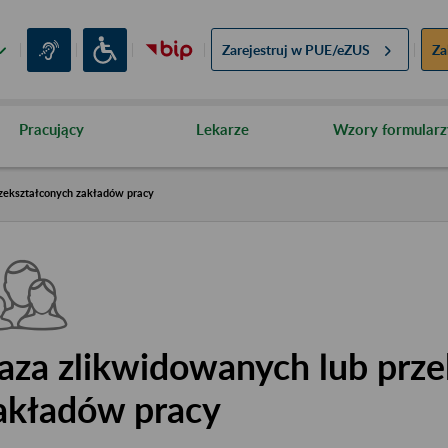
Zarejestruj w
PUE/eZUS
Za
Pracujący
Lekarze
Wzory formularz
zekształconych zakładów pracy
aza zlikwidowanych lub prze
akładów pracy