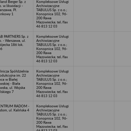
land Berger Sp. z
Kompleksowe Usługi
o. w likwidacji -
Archiwizacyjne
rszawa, Pl.
TABULUS Sp. z o.o.;
ankowy 1
Konopnica 102, 96-
200 Rawa
Mazowiecka; tel./fax
46 813 12 03
B PARTNERS Sp. z
Kompleksowe Usługi
o. - Warszawa, ul.
Archiwizacyjne
ójecka 186 lok.
TABULUS Sp. z o.o.;
06
Konopnica 102, 96-
200 Rawa
Mazowiecka; tel./fax
46 813 12 03
lnicza Spółdzielnia
Kompleksowe Usługi
odukcyjna im. 22
Archiwizacyjne
pca w Białej
TABULUS Sp. z o.o.;
wskiej - Biała
Konopnica 102, 96-
wska, ul. Wojska
200 Rawa
lskiego 7
Mazowiecka; tel./fax
46 813 12 03
ENTRUM RADOM -
Kompleksowe Usługi
dom, ul. Kalińska 4
Archiwizacyjne
TABULUS Sp. z o.o.;
Konopnica 102, 96-
200 Rawa
Mazowiecka; tel./fax
46 813 12 03