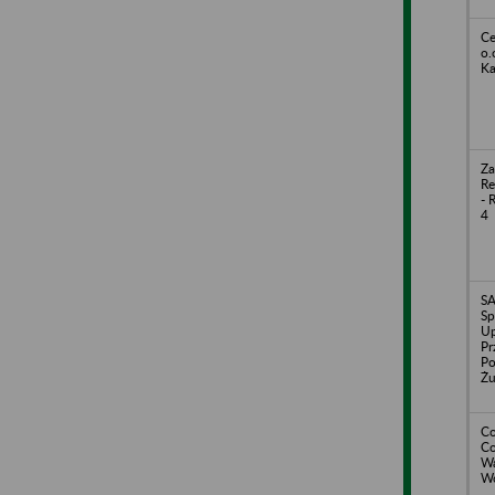
Ce
o.
Ka
Za
R
- 
4
S
Sp
Up
Pr
Po
Żu
C
Co
Wa
Wo