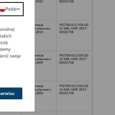
lat 2006-2012
00101758
Polski
Dokumentacja
992700/611/556/20
jonalne)
osobowo-płacowa z
15-SAK; UNP: 2017-
lat 2009-2013
00101758
takich
cisk
dziemy
ienić swoje
Dokumentacja
992700/611/556/20
osobowo-płacowa z
15-SAK; UNP: 2017-
lat 1970-2009
00101758
Dokumentacja
992700/611/556/20
osobowo-płacowa z
15-SAK; UNP: 2017-
serwisu
lat 1993-2006
00101758