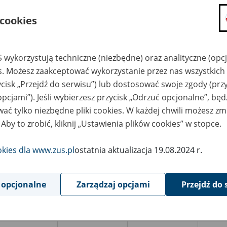
niuszki 24/1
TABULUS Sp. z o.o.;
Konopnica 102, 96-
200 Rawa
 cookies
Mazowiecka; tel./fax
46 813 12 03
EATIO Fundacja
Kompleksowe Usługi
 wykorzystują techniczne (niezbędne) oraz analityczne (opc
 Rzecz
Archiwizacyjne
równoważonego
TABULUS Sp. z o.o.;
es. Możesz zaakceptować wykorzystanie przez nas wszystkich 
zwoju - Pruszków,
Konopnica 102, 96-
. Ołówkowa 26/21
200 Rawa
ycisk „Przejdź do serwisu”) lub dostosować swoje zgody (przy
Mazowiecka; tel./fax
46 813 12 03
opcjami”). Jeśli wybierzesz przycisk „Odrzuć opcjonalne”, bę
ać tylko niezbędne pliki cookies. W każdej chwili możesz zm
NIONGORS
Kompleksowe Usługi
ółdzielnia Pracy -
Archiwizacyjne
 Aby to zrobić, kliknij „Ustawienia plików cookies” w stopce.
dź, ul.
TABULUS Sp. z o.o.;
gonowskiego 51
Konopnica 102, 96-
200 Rawa
Mazowiecka; tel./fax
okies dla www.zus.pl
ostatnia aktualizacja 19.08.2024 r.
46 813 12 03
drzej T. Prelicz -
Kompleksowe Usługi
rzęcin Duży, ul
Archiwizacyjne
 opcjonalne
Zarządzaj opcjami
Przejdź do 
przeczna 27
TABULUS Sp. z o.o.;
Konopnica 102, 96-
200 Rawa
Mazowiecka; tel./fax
46 813 12 03