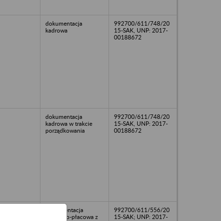
dokumentacja
992700/611/748/20
kadrowa
15-SAK, UNP: 2017-
00188672
dokumentacja
992700/611/748/20
kadrowa w trakcie
15-SAK, UNP: 2017-
porządkowania
00188672
Dokumentacja
992700/611/556/20
osobowo-płacowa z
15-SAK; UNP: 2017-