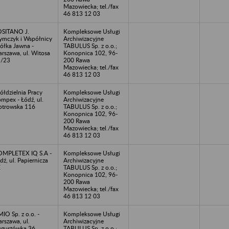
Mazowiecka; tel./fax
46 813 12 03
SITANO J.
Kompleksowe Usługi
ymczyk i Współnicy
Archiwizacyjne
ółka Jawna -
TABULUS Sp. z o.o.;
rszawa, ul. Witosa
Konopnica 102, 96-
1/23
200 Rawa
Mazowiecka; tel./fax
46 813 12 03
ółdzielnia Pracy
Kompleksowe Usługi
mpex - Łódź, ul.
Archiwizacyjne
otrowska 116
TABULUS Sp. z o.o.;
Konopnica 102, 96-
200 Rawa
Mazowiecka; tel./fax
46 813 12 03
MPLETEX IQ S.A -
Kompleksowe Usługi
dź, ul. Papiernicza
Archiwizacyjne
E
TABULUS Sp. z o.o.;
Konopnica 102, 96-
200 Rawa
Mazowiecka; tel./fax
46 813 12 03
MIO Sp. z o.o. -
Kompleksowe Usługi
rszawa, ul.
Archiwizacyjne
gustówka 36
TABULUS Sp. z o.o.;