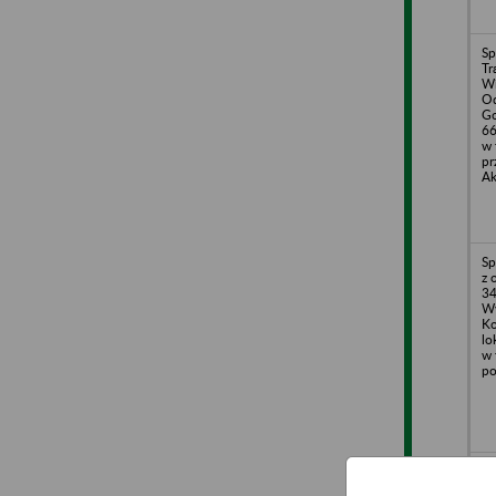
Sp
Tr
Wi
Od
Go
66
w 
pr
Ak
Sp
z 
34
Wy
Ko
lo
w 
po
Ma
o.