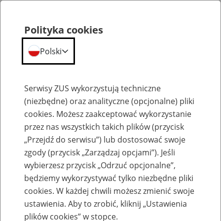
Polityka cookies
Polski
Menu
Szukaj
Serwisy ZUS wykorzystują techniczne
(niezbędne) oraz analityczne (opcjonalne) pliki
cookies. Możesz zaakceptować wykorzystanie
Emerytury
przez nas wszystkich takich plików (przycisk
„Przejdź do serwisu”) lub dostosować swoje
zgody (przycisk „Zarządzaj opcjami”). Jeśli
wybierzesz przycisk „Odrzuć opcjonalne”,
będziemy wykorzystywać tylko niezbędne pliki
Baza zlikwidowanych lub
cookies. W każdej chwili możesz zmienić swoje
przekształconych zakładów pracy
ustawienia. Aby to zrobić, kliknij „Ustawienia
plików cookies” w stopce.