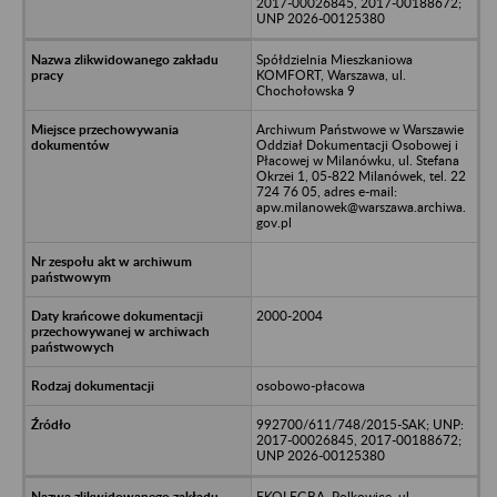
2017-00026845, 2017-00188672;
UNP 2026-00125380
Spółdzielnia Mieszkaniowa
KOMFORT, Warszawa, ul.
Chochołowska 9
Archiwum Państwowe w Warszawie
Oddział Dokumentacji Osobowej i
Płacowej w Milanówku, ul. Stefana
Okrzei 1, 05-822 Milanówek, tel. 22
724 76 05, adres e-mail:
apw.milanowek@warszawa.archiwa.
gov.pl
2000-2004
osobowo-płacowa
992700/611/748/2015-SAK; UNP:
2017-00026845, 2017-00188672;
UNP 2026-00125380
EKOLEGBA, Polkowice, ul.