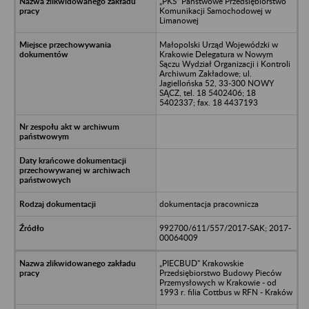
„PKS” Państwowe Przedsiębiorstwo
Komunikacji Samochodowej w
Limanowej
Małopolski Urząd Wojewódzki w
Krakowie Delegatura w Nowym
Sączu Wydział Organizacji i Kontroli
Archiwum Zakładowe; ul.
Jagiellońska 52, 33-300 NOWY
SĄCZ, tel. 18 5402406; 18
5402337; fax. 18 4437193
dokumentacja pracownicza
992700/611/557/2017-SAK; 2017-
00064009
„PIECBUD" Krakowskie
Przedsiębiorstwo Budowy Pieców
Przemysłowych w Krakowie - od
1993 r. filia Cottbus w RFN - Kraków