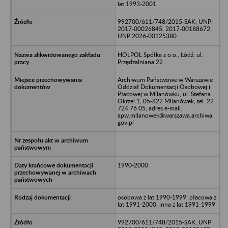
lat 1993-2001
992700/611/748/2015-SAK; UNP:
2017-00026845, 2017-00188672;
UNP 2026-00125380
HOLPOL Spółka z o.o., Łódź, ul.
Przędzalniana 22
Archiwum Państwowe w Warszawie
Oddział Dokumentacji Osobowej i
Płacowej w Milanówku, ul. Stefana
Okrzei 1, 05-822 Milanówek, tel. 22
724 76 05, adres e-mail:
apw.milanowek@warszawa.archiwa.
gov.pl
1990-2000
osobowa z lat 1990-1999, płacowa z
lat 1991-2000, inna z lat 1991-1999
992700/611/748/2015-SAK; UNP: