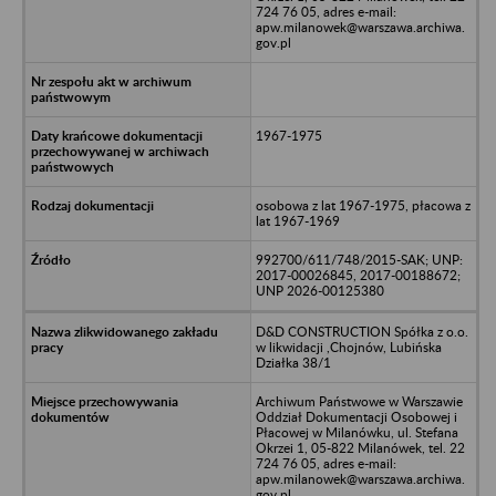
724 76 05, adres e-mail:
apw.milanowek@warszawa.archiwa.
gov.pl
1967-1975
osobowa z lat 1967-1975, płacowa z
lat 1967-1969
992700/611/748/2015-SAK; UNP:
2017-00026845, 2017-00188672;
UNP 2026-00125380
D&D CONSTRUCTION Spółka z o.o.
w likwidacji ,Chojnów, Lubińska
Działka 38/1
Archiwum Państwowe w Warszawie
Oddział Dokumentacji Osobowej i
Płacowej w Milanówku, ul. Stefana
Okrzei 1, 05-822 Milanówek, tel. 22
724 76 05, adres e-mail:
apw.milanowek@warszawa.archiwa.
gov.pl