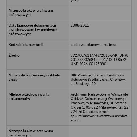
2008-2011
osobowo-płacowa oraz inna
992700/611/748/2015-SAK; UNP:
2017-00026845; 2017-00188672;
UNP 2026-00125380
BIK Przedsiębiorstwo Handlowo-
Usługowe Spółka z o.o., Chojnów,
ul. Solskiego 20
Archiwum Państwowe w Warszawie
Oddział Dokumentacji Osobowej i
Płacowej w Milanówku, ul. Stefana
Okrzei 1, 05-822 Milanówek, tel. 22
724 76 05, adres e-mail:
apw.milanowek@warszawa.archiwa.
gov.pl