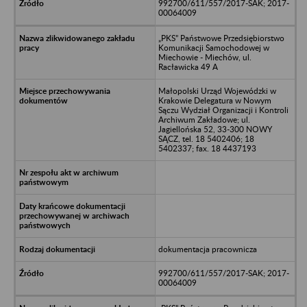
992700/611/557/2017-SAK; 2017-
00064009
„PKS” Państwowe Przedsiębiorstwo
Komunikacji Samochodowej w
Miechowie - Miechów, ul.
Racławicka 49 A
Małopolski Urząd Wojewódzki w
Krakowie Delegatura w Nowym
Sączu Wydział Organizacji i Kontroli
Archiwum Zakładowe; ul.
Jagiellońska 52, 33-300 NOWY
SĄCZ, tel. 18 5402406; 18
5402337; fax. 18 4437193
dokumentacja pracownicza
992700/611/557/2017-SAK; 2017-
00064009