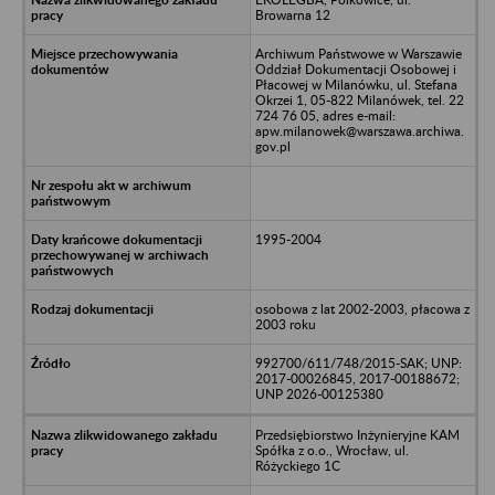
Browarna 12
Archiwum Państwowe w Warszawie
Oddział Dokumentacji Osobowej i
Płacowej w Milanówku, ul. Stefana
Okrzei 1, 05-822 Milanówek, tel. 22
724 76 05, adres e-mail:
apw.milanowek@warszawa.archiwa.
gov.pl
1995-2004
osobowa z lat 2002-2003, płacowa z
2003 roku
992700/611/748/2015-SAK; UNP:
2017-00026845, 2017-00188672;
UNP 2026-00125380
Przedsiębiorstwo Inżynieryjne KAM
Spółka z o.o., Wrocław, ul.
Różyckiego 1C