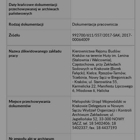
Dokumentacja pracownicza
992700/611/557/2017-SAK; 2017-
00064009
Kierownictwa Rejonu Budów:
Kraków na terenie Huty im. Lenina
(Stalownia i Walcownia),
Częstochowa, przy Zakładach
Sodowych w Krakowie (Borek
Fałęcki), Kielce, Rzeszów-Tarnów,
Trzebinia, Nowy Sącz w Biegonicach
- Kraków, ul. Starowiśna 55,
Karmelicka 22, Manifestu Lipcowego
6, Miodowa 6, Halicka
Małopolski Urząd Wojewódzki w
Krakowie Delegatura w Nowym
Sączu Wydział Organizacji i Kontroli
Archiwum Zakładowe; ul.
Jagiellońska 52, 33-300 NOWY
SĄCZ, tel. 18 5402406; 18
5402337; fax. 18 4437193