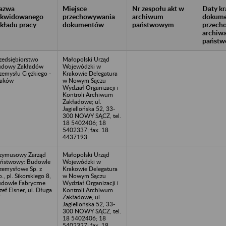
azwa
Miejsce
Nr zespołu akt w
Daty k
likwidowanego
przechowywania
archiwum
dokume
akładu pracy
dokumentów
państwowym
przech
archiw
państw
zedsiębiorstwo
Małopolski Urząd
udowy Zakładów
Wojewódzki w
zemysłu Ciężkiego -
Krakowie Delegatura
raków
w Nowym Sączu
Wydział Organizacji i
Kontroli Archiwum
Zakładowe; ul.
Jagiellońska 52, 33-
300 NOWY SĄCZ, tel.
18 5402406; 18
5402337; fax. 18
4437193
zymusowy Zarząd
Małopolski Urząd
ństwowy: Budowle
Wojewódzki w
zemysłowe Sp. z
Krakowie Delegatura
o., pl. Sikorskiego 8,
w Nowym Sączu
dowle Fabryczne
Wydział Organizacji i
zef Elsner, ul. Długa
Kontroli Archiwum
7
Zakładowe; ul.
Jagiellońska 52, 33-
300 NOWY SĄCZ, tel.
18 5402406; 18
5402337; fax. 18