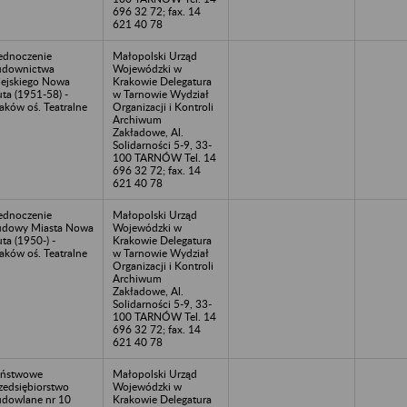
696 32 72; fax. 14
621 40 78
ednoczenie
Małopolski Urząd
udownictwa
Wojewódzki w
ejskiego Nowa
Krakowie Delegatura
ta (1951-58) -
w Tarnowie Wydział
aków oś. Teatralne
Organizacji i Kontroli
Archiwum
Zakładowe, Al.
Solidarności 5-9, 33-
100 TARNÓW Tel. 14
696 32 72; fax. 14
621 40 78
ednoczenie
Małopolski Urząd
dowy Miasta Nowa
Wojewódzki w
ta (1950-) -
Krakowie Delegatura
aków oś. Teatralne
w Tarnowie Wydział
Organizacji i Kontroli
Archiwum
Zakładowe, Al.
Solidarności 5-9, 33-
100 TARNÓW Tel. 14
696 32 72; fax. 14
621 40 78
aństwowe
Małopolski Urząd
zedsiębiorstwo
Wojewódzki w
dowlane nr 10
Krakowie Delegatura