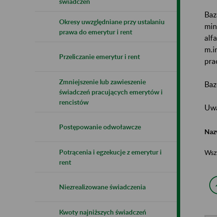
świadczeń
Baz
Okresy uwzględniane przy ustalaniu
min
prawa do emerytur i rent
alf
m.i
Przeliczanie emerytur i rent
pra
Zmniejszenie lub zawieszenie
Baz
świadczeń pracujących emerytów i
rencistów
Uwa
Postępowanie odwoławcze
Naz
Potrącenia i egzekucje z emerytur i
Wsz
rent
Niezrealizowane świadczenia
Kwoty najniższych świadczeń