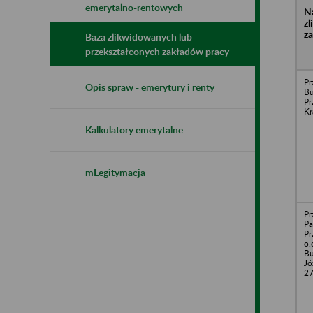
emerytalno-rentowych
N
z
z
Baza zlikwidowanych lub
przekształconych zakładów pracy
Pr
Opis spraw - emerytury i renty
B
Pr
K
Kalkulatory emerytalne
mLegitymacja
Pr
Pa
Pr
o.
Bu
Jó
2