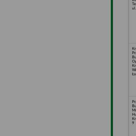
Te
ul
Kr
Pr
B
Og
Kr
Wa
Ło
Pr
B
Mi
Hu
Kr
9