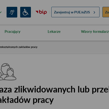
Zarejestruj w
PUE/eZUS
Za
Pracujący
Lekarze
Wzory formularz
zekształconych zakładów pracy
aza zlikwidowanych lub prze
akładów pracy