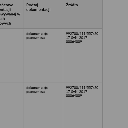
rańcowe
Rodzaj
Źródło
ntacji
dokumentacji
owywanej w
ach
owych
dokumentacja
992700/611/557/20
pracownicza
17-SAK; 2017-
00064009
dokumentacja
992700/611/557/20
pracownicza
17-SAK; 2017-
00064009