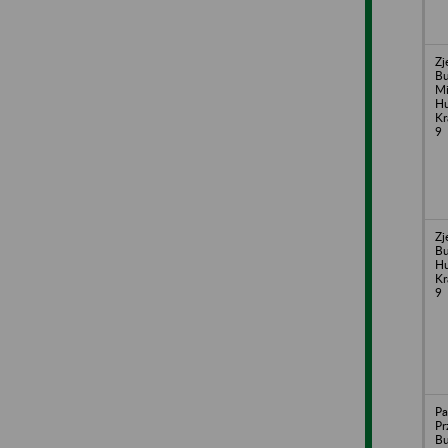
Zj
B
Mi
Hu
Kr
9
Zj
Bu
Hu
Kr
9
P
Pr
Bu