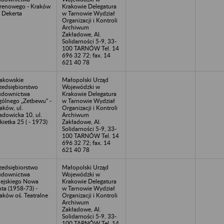
renowego - Kraków
Krakowie Delegatura
. Dekerta
w Tarnowie Wydział
Organizacji i Kontroli
Archiwum
Zakładowe, Al.
Solidarności 5-9, 33-
100 TARNÓW Tel. 14
696 32 72; fax. 14
621 40 78
akowskie
Małopolski Urząd
zedsiębiorstwo
Wojewódzki w
udownictwa
Krakowie Delegatura
ólnego „Zetbewu” -
w Tarnowie Wydział
aków, ul.
Organizacji i Kontroli
dowicka 10, ul.
Archiwum
kietka 25 ( - 1973)
Zakładowe, Al.
Solidarności 5-9, 33-
100 TARNÓW Tel. 14
696 32 72; fax. 14
621 40 78
zedsiębiorstwo
Małopolski Urząd
udownictwa
Wojewódzki w
ejskiego Nowa
Krakowie Delegatura
ta (1958-73) -
w Tarnowie Wydział
aków oś. Teatralne
Organizacji i Kontroli
Archiwum
Zakładowe, Al.
Solidarności 5-9, 33-
100 TARNÓW Tel. 14