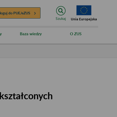
loguj do
PUE/eZUS
Szukaj
y
Baza wiedzy
O ZUS
kształconych