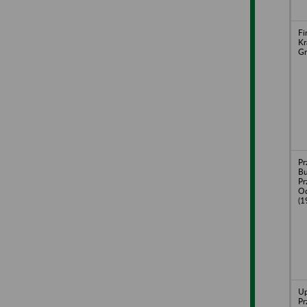
Fi
Kr
Gr
Pr
B
Pr
Od
(1
Up
Pr