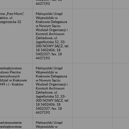
4437193
rma „Frez-Mont”,
Małopolski Urząd
aków, ul.
Wojewódzki w
zegórzecka 32
Krakowie Delegatura
w Nowym Sączu
Wydział Organizacji i
Kontroli Archiwum
Zakładowe; ul.
Jagiellońska 52, 33-
300 NOWY SĄCZ, tel.
18 5402406; 18
5402337; fax. 18
4437193
zedsiębiorstwo
Małopolski Urząd
udowy Pieców
Wojewódzki w
zemysłowych
Krakowie Delegatura
dział w Krakowie
w Nowym Sączu
949 r.) - Kraków
Wydział Organizacji i
Kontroli Archiwum
Zakładowe; ul.
Jagiellońska 52, 33-
300 NOWY SĄCZ, tel.
18 5402406; 18
5402337; fax. 18
4437193
aństwowienie
Małopolski Urząd
zedsiębiorstwa
Wojewódzki w