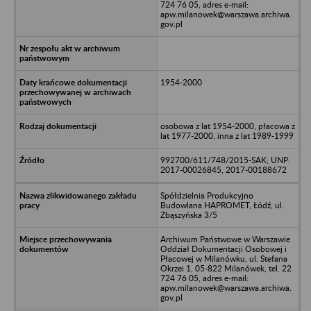
724 76 05, adres e-mail:
apw.milanowek@warszawa.archiwa.
gov.pl
1954-2000
osobowa z lat 1954-2000, płacowa z
lat 1977-2000, inna z lat 1989-1999
992700/611/748/2015-SAK; UNP:
2017-00026845, 2017-00188672
Spółdzielnia Produkcyjno
Budowlana HAPROMET, Łódź, ul.
Zbąszyńska 3/5
Archiwum Państwowe w Warszawie
Oddział Dokumentacji Osobowej i
Płacowej w Milanówku, ul. Stefana
Okrzei 1, 05-822 Milanówek, tel. 22
724 76 05, adres e-mail:
apw.milanowek@warszawa.archiwa.
gov.pl