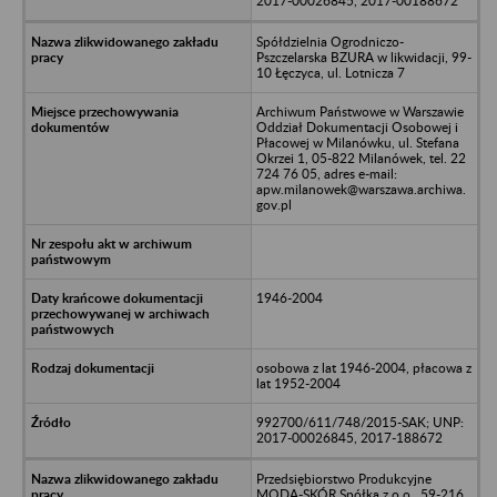
2017-00026845, 2017-00188672
Spółdzielnia Ogrodniczo-
Pszczelarska BZURA w likwidacji, 99-
10 Łęczyca, ul. Lotnicza 7
Archiwum Państwowe w Warszawie
Oddział Dokumentacji Osobowej i
Płacowej w Milanówku, ul. Stefana
Okrzei 1, 05-822 Milanówek, tel. 22
724 76 05, adres e-mail:
apw.milanowek@warszawa.archiwa.
gov.pl
1946-2004
osobowa z lat 1946-2004, płacowa z
lat 1952-2004
992700/611/748/2015-SAK; UNP:
2017-00026845, 2017-188672
Przedsiębiorstwo Produkcyjne
MODA-SKÓR Spółka z o.o., 59-216