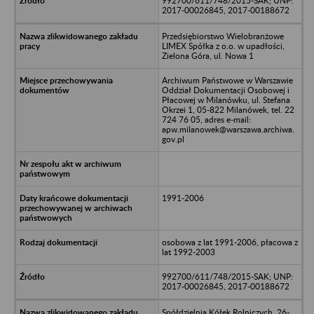
992700/611/748/2015-SAK; UNP:
2017-00026845, 2017-00188672
Przedsiębiorstwo Wielobranżowe
LIMEX Spółka z o.o. w upadłości,
Zielona Góra, ul. Nowa 1
Archiwum Państwowe w Warszawie
Oddział Dokumentacji Osobowej i
Płacowej w Milanówku, ul. Stefana
Okrzei 1, 05-822 Milanówek, tel. 22
724 76 05, adres e-mail:
apw.milanowek@warszawa.archiwa.
gov.pl
1991-2006
osobowa z lat 1991-2006, płacowa z
lat 1992-2003
992700/611/748/2015-SAK; UNP:
2017-00026845, 2017-00188672
Spółdzielnia Kółek Rolniczych, 26-