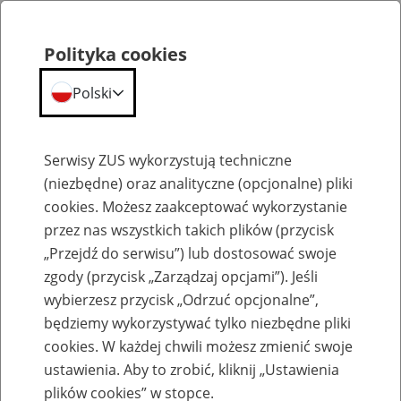
Polityka cookies
Polski
Menu
Szukaj
Serwisy ZUS wykorzystują techniczne
(niezbędne) oraz analityczne (opcjonalne) pliki
cookies. Możesz zaakceptować wykorzystanie
Emerytury
przez nas wszystkich takich plików (przycisk
„Przejdź do serwisu”) lub dostosować swoje
zgody (przycisk „Zarządzaj opcjami”). Jeśli
wybierzesz przycisk „Odrzuć opcjonalne”,
będziemy wykorzystywać tylko niezbędne pliki
Baza zlikwidowanych lub
cookies. W każdej chwili możesz zmienić swoje
przekształconych zakładów pracy
ustawienia. Aby to zrobić, kliknij „Ustawienia
plików cookies” w stopce.