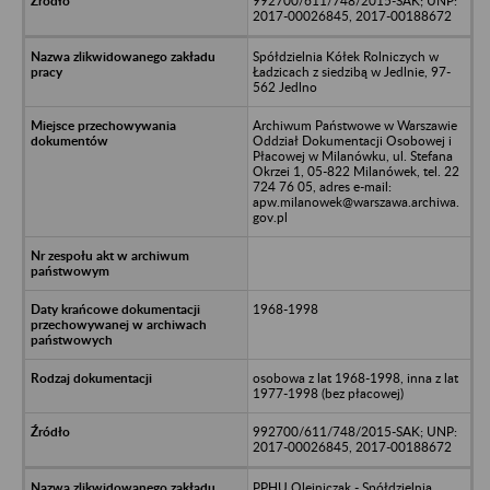
992700/611/748/2015-SAK; UNP:
2017-00026845, 2017-00188672
Spółdzielnia Kółek Rolniczych w
Ładzicach z siedzibą w Jedlnie, 97-
562 Jedlno
Archiwum Państwowe w Warszawie
Oddział Dokumentacji Osobowej i
Płacowej w Milanówku, ul. Stefana
Okrzei 1, 05-822 Milanówek, tel. 22
724 76 05, adres e-mail:
apw.milanowek@warszawa.archiwa.
gov.pl
1968-1998
osobowa z lat 1968-1998, inna z lat
1977-1998 (bez płacowej)
992700/611/748/2015-SAK; UNP:
2017-00026845, 2017-00188672
PPHU Olejniczak - Spółdzielnia