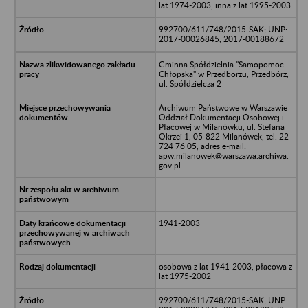
lat 1974-2003, inna z lat 1995-2003
992700/611/748/2015-SAK; UNP:
2017-00026845, 2017-00188672
Gminna Spółdzielnia "Samopomoc
Chłopska" w Przedborzu, Przedbórz,
ul. Spółdzielcza 2
Archiwum Państwowe w Warszawie
Oddział Dokumentacji Osobowej i
Płacowej w Milanówku, ul. Stefana
Okrzei 1, 05-822 Milanówek, tel. 22
724 76 05, adres e-mail:
apw.milanowek@warszawa.archiwa.
gov.pl
1941-2003
osobowa z lat 1941-2003, płacowa z
lat 1975-2002
992700/611/748/2015-SAK; UNP: