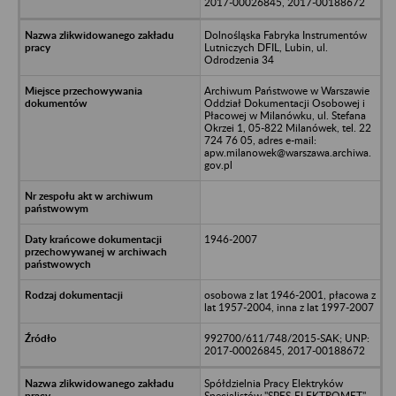
2017-00026845, 2017-00188672
Dolnośląska Fabryka Instrumentów
Lutniczych DFIL, Lubin, ul.
Odrodzenia 34
Archiwum Państwowe w Warszawie
Oddział Dokumentacji Osobowej i
Płacowej w Milanówku, ul. Stefana
Okrzei 1, 05-822 Milanówek, tel. 22
724 76 05, adres e-mail:
apw.milanowek@warszawa.archiwa.
gov.pl
1946-2007
osobowa z lat 1946-2001, płacowa z
lat 1957-2004, inna z lat 1997-2007
992700/611/748/2015-SAK; UNP:
2017-00026845, 2017-00188672
Spółdzielnia Pracy Elektryków
Specjalistów "SPES-ELEKTROMET",