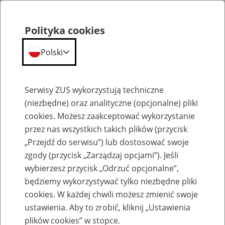
Polityka cookies
Polski
Menu
Szukaj
Serwisy ZUS wykorzystują techniczne
(niezbędne) oraz analityczne (opcjonalne) pliki
cookies. Możesz zaakceptować wykorzystanie
Emerytury
przez nas wszystkich takich plików (przycisk
„Przejdź do serwisu”) lub dostosować swoje
zgody (przycisk „Zarządzaj opcjami”). Jeśli
wybierzesz przycisk „Odrzuć opcjonalne”,
będziemy wykorzystywać tylko niezbędne pliki
Baza zlikwidowanych lub
cookies. W każdej chwili możesz zmienić swoje
przekształconych zakładów pracy
ustawienia. Aby to zrobić, kliknij „Ustawienia
plików cookies” w stopce.