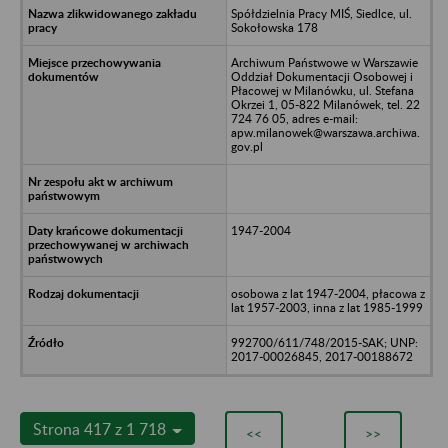
Spółdzielnia Pracy MIŚ, Siedlce, ul.
Sokołowska 178
Archiwum Państwowe w Warszawie
Oddział Dokumentacji Osobowej i
Płacowej w Milanówku, ul. Stefana
Okrzei 1, 05-822 Milanówek, tel. 22
724 76 05, adres e-mail:
apw.milanowek@warszawa.archiwa.
gov.pl
1947-2004
osobowa z lat 1947-2004, płacowa z
lat 1957-2003, inna z lat 1985-1999
992700/611/748/2015-SAK; UNP:
2017-00026845, 2017-00188672
Strona 417 z 1 718
<<
>>