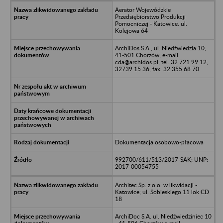
Aerator Wojewódzkie
Przedsiębiorstwo Produkcji
Pomocniczej - Katowice. ul.
Kolejowa 64
ArchiDos S.A , ul. Niedźwiedzia 10,
41-501 Chorzów; e-mail:
cda@archidos.pl; tel. 32 721 99 12,
32739 15 36, fax. 32 355 68 70
Dokumentacja osobowo-płacowa
992700/611/513/2017-SAK; UNP:
2017-00054755
Architec Sp. z o.o. w likwidacji -
Katowice; ul. Sobieskiego 11 lok CD
18
ArchiDoc S.A. ul. Niedźwiedziniec 10