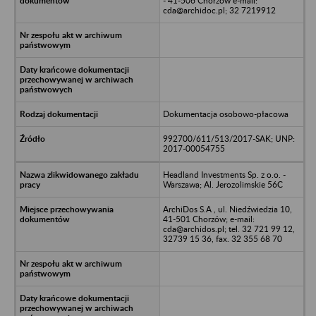
- 41-506 Chorzów e-mail:
cda@archidoc.pl; 32 7219912
Dokumentacja osobowo-płacowa
992700/611/513/2017-SAK; UNP:
2017-00054755
Headland Investments Sp. z o.o. -
Warszawa; Al. Jerozolimskie 56C
ArchiDos S.A , ul. Niedźwiedzia 10,
41-501 Chorzów; e-mail:
cda@archidos.pl; tel. 32 721 99 12,
32739 15 36, fax. 32 355 68 70