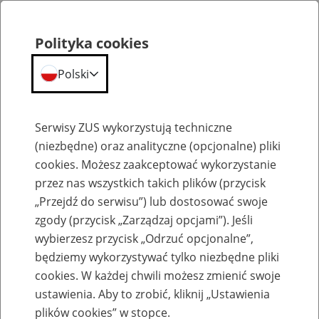
Polityka cookies
Polski
Menu
Szukaj
Serwisy ZUS wykorzystują techniczne
(niezbędne) oraz analityczne (opcjonalne) pliki
cookies. Możesz zaakceptować wykorzystanie
Emerytury
przez nas wszystkich takich plików (przycisk
„Przejdź do serwisu”) lub dostosować swoje
zgody (przycisk „Zarządzaj opcjami”). Jeśli
wybierzesz przycisk „Odrzuć opcjonalne”,
będziemy wykorzystywać tylko niezbędne pliki
Baza zlikwidowanych lub
cookies. W każdej chwili możesz zmienić swoje
przekształconych zakładów pracy
ustawienia. Aby to zrobić, kliknij „Ustawienia
plików cookies” w stopce.