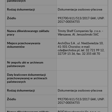
Dokumentacja osobowo-płacowa
992700/611/513/2017-SAK; UNP:
2017-00054755
Trinity Shelf Companies Sp. z o.o. -
Warszawa, Al. Jerozolimski 56C
ArchiDos S.A , ul. Niedźwiedzia 10,
41-501 Chorzów; e-mail:
cda@archidos.pl; tel. 32 721 99 12,
32739 15 36, fax. 32 355 68 70
Dokumentacja osobowo-płacowa
992700/611/513/2017-SAK; UNP:
2017-00054755
BOŚ Nieruchomości Sp. z o.o. w