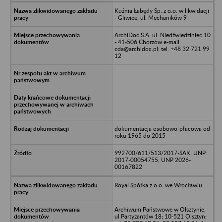
Kuźnia Łabędy Sp. z o.o. w likwidacji
- Gliwice, ul. Mechaników 9
ArchiDoc S.A. ul. Niedźwiedziniec 10
- 41-506 Chorzów e-mail:
cda@archidoc.pl; tel. +48 32 721 99
12
dokumentacja osobowo-płacowa od
roku 1965 do 2015
992700/611/513/2017-SAK; UNP:
2017-00054755, UNP 2026-
00167822
Royal Spółka z o.o. we Wrocławiu
Archiwum Państwowe w Olsztynie,
ul Partyzantów 18; 10-521 Olsztyn;