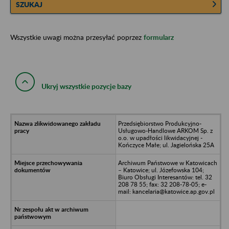
SZUKAJ
Wszystkie uwagi można przesyłać poprzez
formularz
Ukryj wszystkie pozycje bazy
Przedsiębiorstwo Produkcyjno-
Usługowo-Handlowe ARKOM Sp. z
o.o. w upadłości likwidacyjnej -
Kończyce Małe; ul. Jagielońska 25A
Archiwum Państwowe w Katowicach
– Katowice; ul. Józefowska 104;
Biuro Obsługi Interesantów: tel. 32
208 78 55; fax: 32 208-78-05; e-
mail: kancelaria@katowice.ap.gov.pl