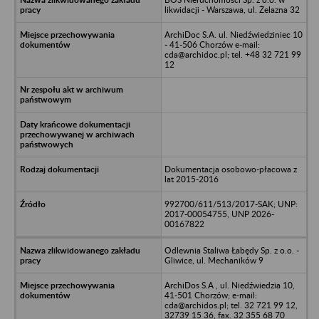
likwidacji - Warszawa, ul. Żelazna 32
ArchiDoc S.A. ul. Niedźwiedziniec 10
- 41-506 Chorzów e-mail:
cda@archidoc.pl; tel. +48 32 721 99
12
Dokumentacja osobowo-płacowa z
lat 2015-2016
992700/611/513/2017-SAK; UNP:
2017-00054755, UNP 2026-
00167822
Odlewnia Staliwa Łabędy Sp. z o.o. -
Gliwice, ul. Mechaników 9
ArchiDos S.A , ul. Niedźwiedzia 10,
41-501 Chorzów; e-mail:
cda@archidos.pl; tel. 32 721 99 12,
32739 15 36, fax. 32 355 68 70