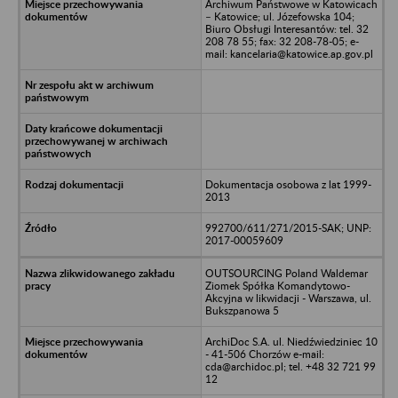
Archiwum Państwowe w Katowicach
– Katowice; ul. Józefowska 104;
Biuro Obsługi Interesantów: tel. 32
208 78 55; fax: 32 208-78-05; e-
mail: kancelaria@katowice.ap.gov.pl
Dokumentacja osobowa z lat 1999-
2013
992700/611/271/2015-SAK; UNP:
2017-00059609
OUTSOURCING Poland Waldemar
Ziomek Spółka Komandytowo-
Akcyjna w likwidacji - Warszawa, ul.
Bukszpanowa 5
ArchiDoc S.A. ul. Niedźwiedziniec 10
- 41-506 Chorzów e-mail:
cda@archidoc.pl; tel. +48 32 721 99
12