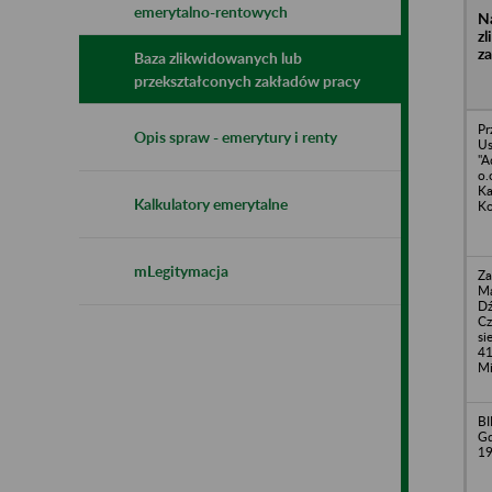
emerytalno-rentowych
N
z
z
Baza zlikwidowanych lub
przekształconych zakładów pracy
Pr
Opis spraw - emerytury i renty
U
"A
o.
Ka
Kalkulatory emerytalne
Ko
mLegitymacja
Za
Ma
Dź
Cz
si
41
Mi
BI
Gd
1