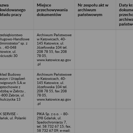
azwa
Miejsce
Nr zespołu akt w
Daty k
likwidowanego
przechowywania
archiwum
dokume
akładu pracy
dokumentów
państwowym
przech
archiw
państw
zedsiębiorstwo
Archiwum Państwowe
sługowo-Handlowe
w Katowicach, 40-
dministrator" sp. z
145 Katowice, ul.
o. , 40-048
Józefowska 104 tel.
towice, ul.
208 78 55, fax 208
ściuszki 30
78 05,
www.katowice.ap.gov
.pl
kład Budowy
Archiwum Państwowe
szyn i Urządzeń
w Katowicach, 40-
wigowych S.A.w
145 Katowice, ul.
ęstochowie z
Józefowska 104 tel.
edzibą w Zabrzu ,
208 78 55, fax 208
-800 Zabrze, ul.
78 05,
kulczycka 13
www.katowice.ap.gov
.pl
K SERVISE -
PIKA Sp. z o.o. – 80-
ańsk, ul. Polanki
298 Gdańsk, ul.
9
Spadochroniarzy 7,
tel. 58 732 67 15; fax.
58 732 67 09; e-mail: