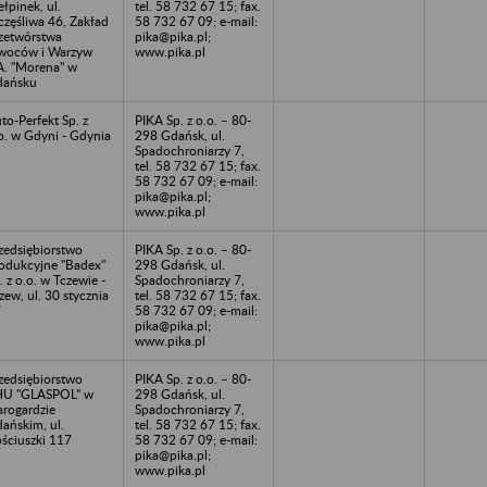
ełpinek, ul.
tel. 58 732 67 15; fax.
częśliwa 46, Zakład
58 732 67 09; e-mail:
zetwórstwa
pika@pika.pl;
woców i Warzyw
www.pika.pl
A. "Morena" w
dańsku
to-Perfekt Sp. z
PIKA Sp. z o.o. – 80-
o. w Gdyni - Gdynia
298 Gdańsk, ul.
Spadochroniarzy 7,
tel. 58 732 67 15; fax.
58 732 67 09; e-mail:
pika@pika.pl;
www.pika.pl
zedsiębiorstwo
PIKA Sp. z o.o. – 80-
odukcyjne "Badex"
298 Gdańsk, ul.
. z o.o. w Tczewie -
Spadochroniarzy 7,
zew, ul. 30 stycznia
tel. 58 732 67 15; fax.
7
58 732 67 09; e-mail:
pika@pika.pl;
www.pika.pl
zedsiębiorstwo
PIKA Sp. z o.o. – 80-
HU "GLASPOL" w
298 Gdańsk, ul.
arogardzie
Spadochroniarzy 7,
ańskim, ul.
tel. 58 732 67 15; fax.
ściuszki 117
58 732 67 09; e-mail:
pika@pika.pl;
www.pika.pl