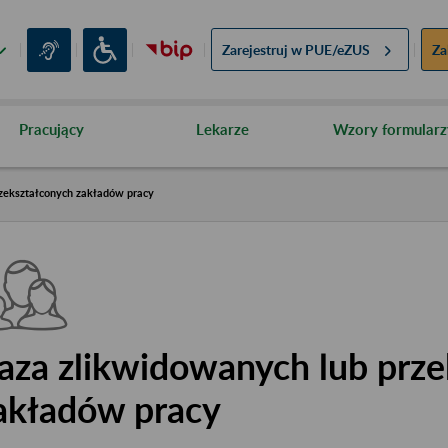
Zarejestruj w
PUE/eZUS
Za
Pracujący
Lekarze
Wzory formularz
zekształconych zakładów pracy
aza zlikwidowanych lub prze
akładów pracy