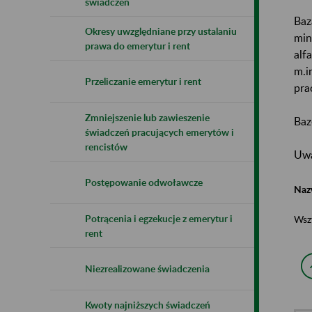
świadczeń
Baz
Okresy uwzględniane przy ustalaniu
min
prawa do emerytur i rent
alf
m.i
Przeliczanie emerytur i rent
pra
Zmniejszenie lub zawieszenie
Baz
świadczeń pracujących emerytów i
rencistów
Uwa
Postępowanie odwoławcze
Naz
Potrącenia i egzekucje z emerytur i
Wsz
rent
Niezrealizowane świadczenia
Kwoty najniższych świadczeń