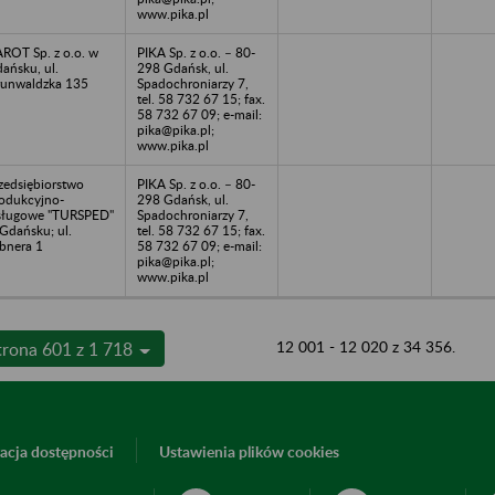
www.pika.pl
ROT Sp. z o.o. w
PIKA Sp. z o.o. – 80-
ańsku, ul.
298 Gdańsk, ul.
unwaldzka 135
Spadochroniarzy 7,
tel. 58 732 67 15; fax.
58 732 67 09; e-mail:
pika@pika.pl;
www.pika.pl
zedsiębiorstwo
PIKA Sp. z o.o. – 80-
odukcyjno-
298 Gdańsk, ul.
ługowe "TURSPED"
Spadochroniarzy 7,
Gdańsku; ul.
tel. 58 732 67 15; fax.
bnera 1
58 732 67 09; e-mail:
pika@pika.pl;
www.pika.pl
12 001 - 12 020 z 34 356.
trona 601 z 1 718
acja dostępności
Ustawienia plików cookies