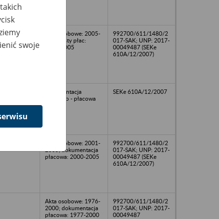
takich
cisk
dziemy
Akta osobowe: 2005-
992700/611/1480/2
2005; listy płac:
017-SAK; UNP: 2017-
ienić swoje
2004-2005
00049487 (SEKe
610A/12/2007)
dokumentacja
SEKe 610A/12/2007
osobowo - płacowa
serwisu
Akta osobowe: 2001-
992700/611/1480/2
2005; dokumentacja
017-SAK; UNP: 2017-
płacowa: 2000-2005
00049487 (SEKe
610A/12/2007)
Akta osobowe: 1976-
992700/611/1480/2
2000; dokumentacja
017-SAK; UNP: 2017-
płacowa: 1977-2000
00049487