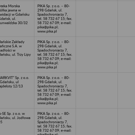
teka Morska
PIKA Sp. z o.o. – 80-
ółka jawna w
298 Gdańsk, ul.
kwidacji w Gdańsku
Spadochroniarzy 7,
Gdańsk, ul.
tel. 58 732 67 15; fax.
unwaldzka 30/32
58 732 67 09; e-mail:
pika@pika.pl;
www.pika.pl
ańskie Zakłady
PIKA Sp. z o.o. – 80-
aficzne S.A. w
298 Gdańsk, ul.
adłości w
Spadochroniarzy 7,
ańsku, ul. Trzy Lipy
tel. 58 732 67 15; fax.
58 732 67 09; e-mail:
pika@pika.pl;
www.pika.pl
ARKVIT" Sp. z o.o.
PIKA Sp. z o.o. – 80-
Gdańsku, ul
298 Gdańsk, ul.
jdeloty 12/13
Spadochroniarzy 7,
tel. 58 732 67 15; fax.
58 732 67 09; e-mail:
pika@pika.pl;
www.pika.pl
-SE Sp. z o.o. w
PIKA Sp. z o.o. – 80-
ańsku, ul. Jodłowa
298 Gdańsk, ul.
05
Spadochroniarzy 7,
tel. 58 732 67 15; fax.
58 732 67 09; e-mail:
pika@pika.pl;