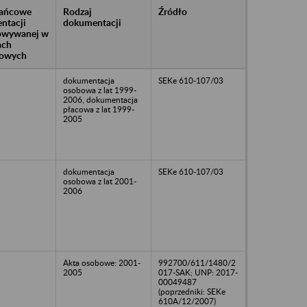
rańcowe
Rodzaj
Źródło
ntacji
dokumentacji
owywanej w
ach
owych
dokumentacja
SEKe 610-107/03
osobowa z lat 1999-
2006, dokumentacja
płacowa z lat 1999-
2005
dokumentacja
SEKe 610-107/03
osobowa z lat 2001-
2006
Akta osobowe: 2001-
992700/611/1480/2
2005
017-SAK; UNP: 2017-
00049487
(poprzedniki: SEKe
610A/12/2007)