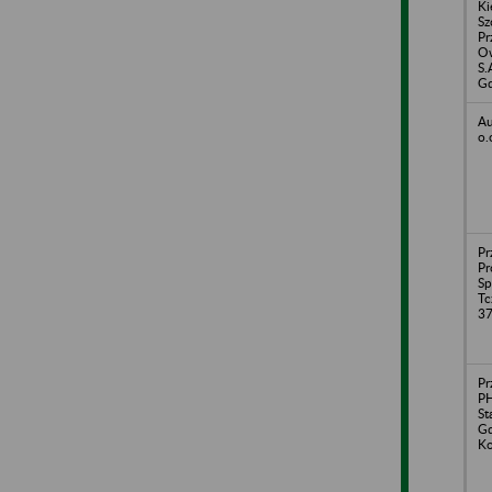
Ki
Sz
Pr
O
S.
G
Au
o.
Pr
Pr
Sp
Tc
3
Pr
P
St
Gd
Ko