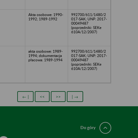
Akta osobowe: 1990-
992700/611/1480/2
1992; 1989-1992
017-SAK; UNP: 2017-
00049487
(poprzedniki: SEKe
610A/12/2007)
akta osobowe: 1989-
992700/611/1480/2
1994; dokumentacja
017-SAK; UNP: 2017-
płacowa: 1989-1994
00049487
(poprzedniki: SEKe
610A/12/2007)
← |
<<
>>
| →
Do góry