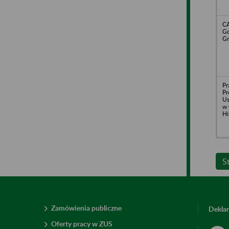
CA
Gd
Gr
Pr
Pr
Us
w 
Hi
S
Zamówienia publiczne
Deklar
Oferty pracy w ZUS