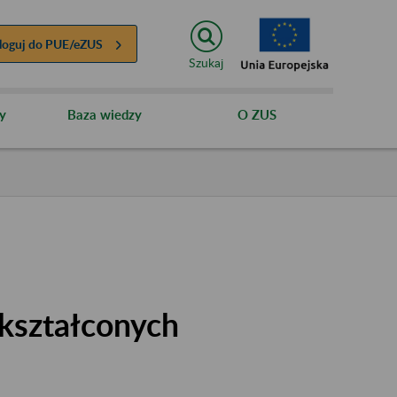
loguj do
PUE/eZUS
Szukaj
y
Baza wiedzy
O ZUS
kształconych