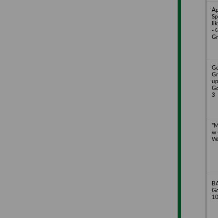
Ap
Sp
li
- 
Gr
Gd
Gr
up
Gd
3
"M
w 
Wa
BA
Gd
1