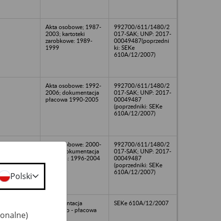
Akta osobowe; 1987-
992700/611/1480/2
2003; kartoteki
017-SAK; UNP: 2017-
zarobkowe: 1989-
00049487(poprzedni
1999
ki: SEKe
610A/12/2007)
Akta osobowe: 1992-
992700/611/1480/2
2006; dokumentacja
017-SAK; UNP: 2017-
płacowa 1990-2005
00049487
(poprzedniki: SEKe
610A/12/2007)
Akta osobowe: 2000-
992700/611/1480/2
2004; dokumentacja
017-SAK; UNP: 2017-
płacowa: 1996-2004
00049487
(poprzedniki: SEKe
610A/12/2007)
Polski
dokumentacja
SEKe 610A/12/2007
osobowo - płacowa
jonalne)