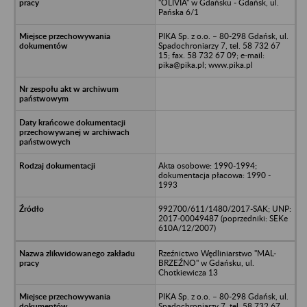
"OLIVIA" w Gdańsku - Gdańsk, ul.
Pańska 6/1
PIKA Sp. z o.o. – 80-298 Gdańsk, ul.
Spadochroniarzy 7, tel. 58 732 67
15; fax. 58 732 67 09; e-mail:
pika@pika.pl; www.pika.pl
Akta osobowe: 1990-1994;
dokumentacja płacowa: 1990 -
1993
992700/611/1480/2017-SAK; UNP:
2017-00049487 (poprzedniki: SEKe
610A/12/2007)
Rzeźnictwo Wędliniarstwo "MAL-
BRZEŹNO" w Gdańsku, ul.
Chotkiewicza 13
PIKA Sp. z o.o. – 80-298 Gdańsk, ul.
Spadochroniarzy 7, tel. 58 732 67