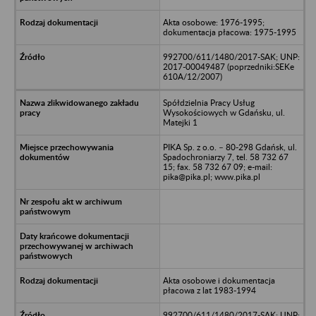
Akta osobowe: 1976-1995;
dokumentacja płacowa: 1975-1995
992700/611/1480/2017-SAK; UNP:
2017-00049487 (poprzedniki:SEKe
610A/12/2007)
Spółdzielnia Pracy Usług
Wysokościowych w Gdańsku, ul.
Matejki 1
PIKA Sp. z o.o. – 80-298 Gdańsk, ul.
Spadochroniarzy 7, tel. 58 732 67
15; fax. 58 732 67 09; e-mail:
pika@pika.pl; www.pika.pl
Akta osobowe i dokumentacja
płacowa z lat 1983-1994
992700/611/1480/2017-SAK; UNP: