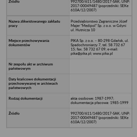
992700/611/1480/2017-SAK; UNP:
2017-00049487 (poprzedniki: SEKe
610A/12/2007)
Przedsiębiorstwo Zagraniczne Józef
Majer "Medipol" Sp. z o.o. w Gdyni
ul. Hutnicza 10
PIKA Sp. z o.o. – 80-298 Gdańsk, ul.
Spadochroniarzy 7, tel. 58 732 67
15; fax. 58 732 67 09; e-mail:
pika@pika.pl; www.pika.pl
akta osobowe: 1987-1997;
dokumentacja płacowa: 1985-1999
992700/611/1480/2017-SAK; UNP:
2017-00049487 (poprzedniki: SEKe
610A/12/2007)