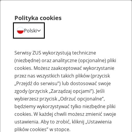
Polityka cookies
Polski
Menu
Szukaj
Serwisy ZUS wykorzystują techniczne
(niezbędne) oraz analityczne (opcjonalne) pliki
cookies. Możesz zaakceptować wykorzystanie
Emerytury
przez nas wszystkich takich plików (przycisk
„Przejdź do serwisu”) lub dostosować swoje
zgody (przycisk „Zarządzaj opcjami”). Jeśli
wybierzesz przycisk „Odrzuć opcjonalne”,
będziemy wykorzystywać tylko niezbędne pliki
Baza zlikwidowanych lub
cookies. W każdej chwili możesz zmienić swoje
przekształconych zakładów pracy
ustawienia. Aby to zrobić, kliknij „Ustawienia
plików cookies” w stopce.