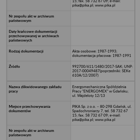
15; fax. 58 732 67 09; e-mail:
pika@pika.pl; www.pika.pl
Akta osobowe: 1987-1993;
dokumentacja płacowa: 1987-1991
992700/611/1480/2017-SAK; UNP:
2017-00049487(poprzedniki: SEKe
610A/12/2007)
Energomechaniczna Spółdzielnia
Pracy "ENERGOMEX" w Gdańsku;
ul. Wajdeloty 12/13
PIKA Sp. z o.o. – 80-298 Gdańsk, ul.
Spadochroniarzy 7, tel. 58 732 67
15; fax. 58 732 67 09; e-mail:
pika@pika.pl; www.pika.pl