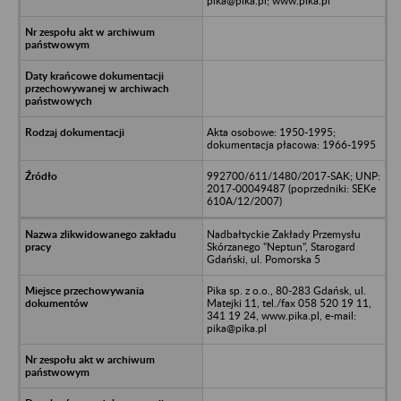
pika@pika.pl; www.pika.pl
Akta osobowe: 1950-1995;
dokumentacja płacowa: 1966-1995
992700/611/1480/2017-SAK; UNP:
2017-00049487 (poprzedniki: SEKe
610A/12/2007)
Nadbałtyckie Zakłady Przemysłu
Skórzanego "Neptun", Starogard
Gdański, ul. Pomorska 5
Pika sp. z o.o., 80-283 Gdańsk, ul.
Matejki 11, tel./fax 058 520 19 11,
341 19 24, www.pika.pl, e-mail:
pika@pika.pl