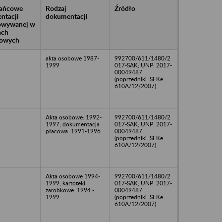
rańcowe
Rodzaj
Źródło
ntacji
dokumentacji
owywanej w
ach
owych
akta osobowe 1987-
992700/611/1480/2
1999
017-SAK; UNP: 2017-
00049487
(poprzedniki: SEKe
610A/12/2007)
Akta osobowe: 1992-
992700/611/1480/2
1997; dokumentacja
017-SAK; UNP: 2017-
płacowa: 1991-1996
00049487
(poprzedniki: SEKe
610A/12/2007)
Akta osobowe 1994-
992700/611/1480/2
1999; kartoteki
017-SAK; UNP: 2017-
zarobkowe: 1994 -
00049487
1999
(poprzedniki: SEKe
610A/12/2007)