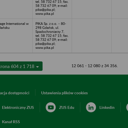
tel. 58 732 67 15; fax.
58 732 67 09; e-mail:
pika@pika.pl;
www.pika.pl
age International w
PIKA Sp. z o.o. – 80-
dańsku
298 Gdańsk, ul.
Spadochroniarzy 7,
tel. 58 732 67 15; fax.
58 732 67 09; e-mail:
pika@pika.pl;
www.pika.pl
12 061 - 12 080 z 34 356.
trona 604 z 1 718
acja dostępności
Ustawienia plików cookies
Elektroniczny ZUS
ZUS Edu
Linkedin
Kanał RSS