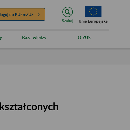
loguj do
PUE/eZUS
Szukaj
y
Baza wiedzy
O ZUS
kształconych