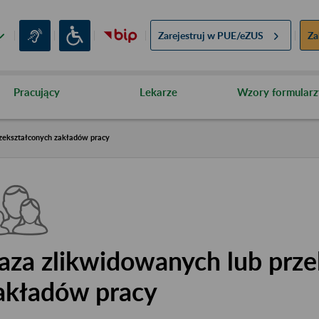
Zarejestruj w
PUE/eZUS
Za
Pracujący
Lekarze
Wzory formularz
zekształconych zakładów pracy
aza zlikwidowanych lub prze
akładów pracy