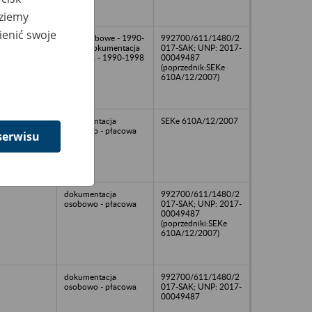
dziemy
ienić swoje
akta osobowe - 1990-
992700/611/1480/2
2000; dokumentacja
017-SAK; UNP: 2017-
płacowa - 1990-1998
00049487
(poprzednik:SEKe
610A/12/2007)
dokumentacja
SEKe 610A/12/2007
osobowo - płacowa
serwisu
dokumentacja
992700/611/1480/2
osobowo - płacowa
017-SAK; UNP: 2017-
00049487
(poprzedniki:SEKe
610A/12/2007)
dokumentacja
992700/611/1480/2
osobowo - płacowa
017-SAK; UNP: 2017-
00049487