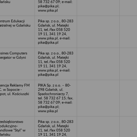
dańsku
58 732 67 09; e-mail:
pika@pika.pl;
www.pika.pl
ntrum Edukacji
Pika sp. z o.o., 80-283
atralnej w Gdańsku
Gdańsk, ul. Matejki
11, tel./fax 058 520
19 11, 341 19 24,
www.pika.pl, e-mail:
pika@pika.pl
sines Computers
Pika sp. z o.o., 80-283
tergator w Gdyni
Gdańsk, ul. Matejki
11, tel./fax 058 520
19 11, 341 19 24,
www.pika.pl, e-mail:
pika@pika.pl
encja Reklamy FM
PIKA Sp. z o.o. – 80-
C. w Sopocie -
298 Gdańsk, ul.
pot, ul. Kościuszki
Spadochroniarzy 7,
1
tel. 58 732 67 15; fax.
58 732 67 09; e-mail:
pika@pika.pl;
www.pika.pl
zedsiębiorstwo
Pika sp. z o.o., 80-283
odukcyjno-
Gdańsk, ul. Matejki
ndlowe "Styl" w
11, tel./fax 058 520
dańsku
19 11, 341 19 24,