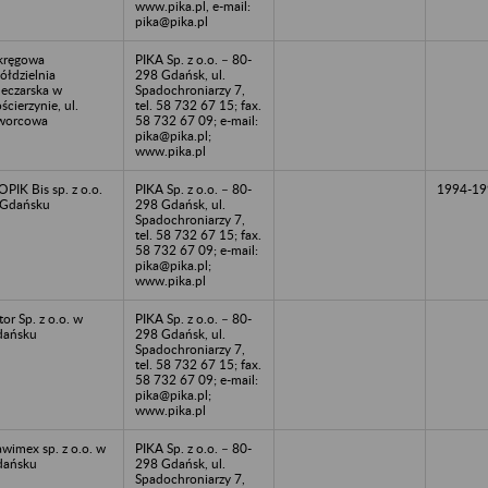
www.pika.pl, e-mail:
pika@pika.pl
kręgowa
PIKA Sp. z o.o. – 80-
ółdzielnia
298 Gdańsk, ul.
eczarska w
Spadochroniarzy 7,
ścierzynie, ul.
tel. 58 732 67 15; fax.
worcowa
58 732 67 09; e-mail:
pika@pika.pl;
www.pika.pl
PIK Bis sp. z o.o.
PIKA Sp. z o.o. – 80-
1994-19
 Gdańsku
298 Gdańsk, ul.
Spadochroniarzy 7,
tel. 58 732 67 15; fax.
58 732 67 09; e-mail:
pika@pika.pl;
www.pika.pl
tor Sp. z o.o. w
PIKA Sp. z o.o. – 80-
dańsku
298 Gdańsk, ul.
Spadochroniarzy 7,
tel. 58 732 67 15; fax.
58 732 67 09; e-mail:
pika@pika.pl;
www.pika.pl
wimex sp. z o.o. w
PIKA Sp. z o.o. – 80-
dańsku
298 Gdańsk, ul.
Spadochroniarzy 7,