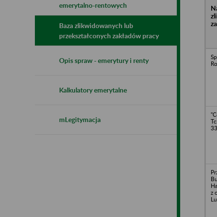
emerytalno-rentowych
N
z
z
Baza zlikwidowanych lub
przekształconych zakładów pracy
Sp
Opis spraw - emerytury i renty
Ro
Kalkulatory emerytalne
"C
mLegitymacja
Tc
3
Pr
Bu
Ha
z 
Lu