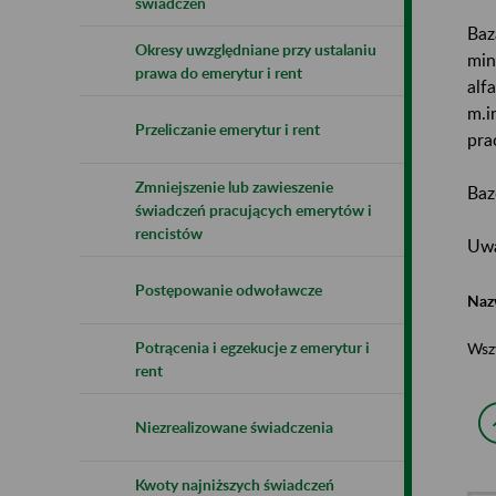
świadczeń
Baz
Okresy uwzględniane przy ustalaniu
min
prawa do emerytur i rent
alf
m.i
Przeliczanie emerytur i rent
pra
Zmniejszenie lub zawieszenie
Baz
świadczeń pracujących emerytów i
rencistów
Uwa
Postępowanie odwoławcze
Naz
Potrącenia i egzekucje z emerytur i
Wsz
rent
Niezrealizowane świadczenia
Kwoty najniższych świadczeń