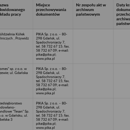
azwa
Miejsce
Nr zespołu akt w
Daty k
likwidowanego
przechowywania
archiwum
dokume
akładu pracy
dokumentów
państwowym
przech
archiw
państw
ółdzielnia Kółek
PIKA Sp. z o.o. – 80-
lniczych , Przywidz
298 Gdańsk, ul.
Spadochroniarzy 7,
tel. 58 732 67 15; fax.
58 732 67 09; e-mail:
pika@pika.pl;
www.pika.pl
omes" sp. z o.o. w
PIKA Sp. z o.o. – 80-
zewie; ul. Gdańska
298 Gdańsk, ul.
3
Spadochroniarzy 7,
tel. 58 732 67 15; fax.
58 732 67 09; e-mail:
pika@pika.pl;
www.pika.pl
zedsiębiorstwo
PIKA Sp. z o.o. – 80-
dowlano-
298 Gdańsk, ul.
ndlowe "Tesan" Sp.
Spadochroniarzy 7,
o.o. w Gdańsku, ul.
tel. 58 732 67 15; fax.
belska 3
58 732 67 09; e-mail:
pika@pika.pl;
www.pika.pl