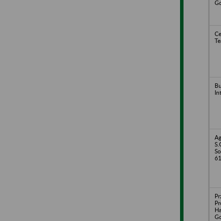
G
Ce
Te
Bu
In
Ag
S.
So
6
Pr
Pr
Ha
G