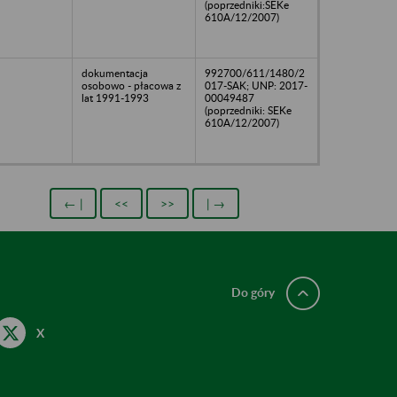
(poprzedniki:SEKe
610A/12/2007)
dokumentacja
992700/611/1480/2
osobowo - płacowa z
017-SAK; UNP: 2017-
lat 1991-1993
00049487
(poprzedniki: SEKe
610A/12/2007)
← |
<<
>>
| →
Do góry
X