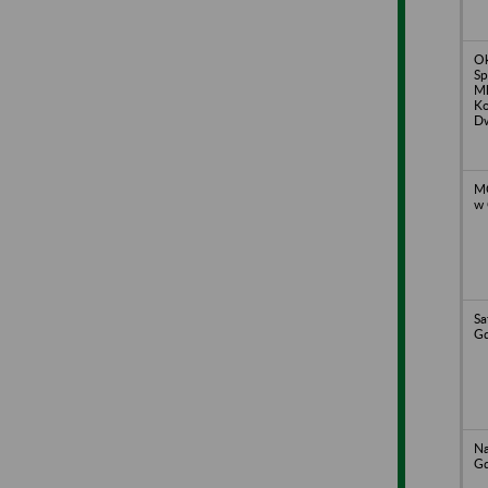
O
Sp
Ml
Ko
D
MO
w
Sa
G
Na
G