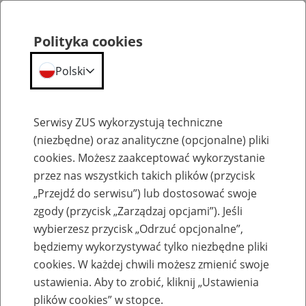
Polityka cookies
Polski
Menu
Szukaj
Serwisy ZUS wykorzystują techniczne
(niezbędne) oraz analityczne (opcjonalne) pliki
cookies. Możesz zaakceptować wykorzystanie
Emerytury
przez nas wszystkich takich plików (przycisk
„Przejdź do serwisu”) lub dostosować swoje
zgody (przycisk „Zarządzaj opcjami”). Jeśli
wybierzesz przycisk „Odrzuć opcjonalne”,
będziemy wykorzystywać tylko niezbędne pliki
Baza zlikwidowanych lub
cookies. W każdej chwili możesz zmienić swoje
przekształconych zakładów pracy
ustawienia. Aby to zrobić, kliknij „Ustawienia
plików cookies” w stopce.