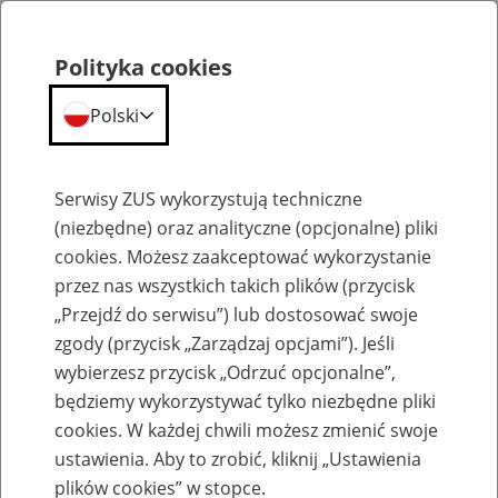
Polityka cookies
Polski
Menu
Szukaj
Serwisy ZUS wykorzystują techniczne
(niezbędne) oraz analityczne (opcjonalne) pliki
cookies. Możesz zaakceptować wykorzystanie
Emerytury
przez nas wszystkich takich plików (przycisk
„Przejdź do serwisu”) lub dostosować swoje
zgody (przycisk „Zarządzaj opcjami”). Jeśli
wybierzesz przycisk „Odrzuć opcjonalne”,
będziemy wykorzystywać tylko niezbędne pliki
Baza zlikwidowanych lub
cookies. W każdej chwili możesz zmienić swoje
przekształconych zakładów pracy
ustawienia. Aby to zrobić, kliknij „Ustawienia
plików cookies” w stopce.