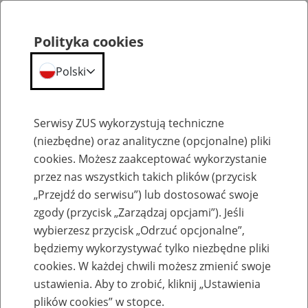
Polityka cookies
Polski
Menu
Szukaj
Serwisy ZUS wykorzystują techniczne
(niezbędne) oraz analityczne (opcjonalne) pliki
cookies. Możesz zaakceptować wykorzystanie
Emerytury
przez nas wszystkich takich plików (przycisk
„Przejdź do serwisu”) lub dostosować swoje
zgody (przycisk „Zarządzaj opcjami”). Jeśli
wybierzesz przycisk „Odrzuć opcjonalne”,
będziemy wykorzystywać tylko niezbędne pliki
Baza zlikwidowanych lub
cookies. W każdej chwili możesz zmienić swoje
przekształconych zakładów pracy
ustawienia. Aby to zrobić, kliknij „Ustawienia
plików cookies” w stopce.