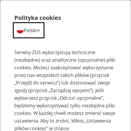
Polityka cookies
Polski
Menu
Szukaj
Serwisy ZUS wykorzystują techniczne
(niezbędne) oraz analityczne (opcjonalne) pliki
cookies. Możesz zaakceptować wykorzystanie
Emerytury
przez nas wszystkich takich plików (przycisk
„Przejdź do serwisu”) lub dostosować swoje
zgody (przycisk „Zarządzaj opcjami”). Jeśli
wybierzesz przycisk „Odrzuć opcjonalne”,
będziemy wykorzystywać tylko niezbędne pliki
Baza zlikwidowanych lub
cookies. W każdej chwili możesz zmienić swoje
przekształconych zakładów pracy
ustawienia. Aby to zrobić, kliknij „Ustawienia
plików cookies” w stopce.