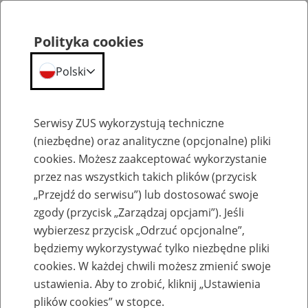
Polityka cookies
Polski
Menu
Szukaj
Serwisy ZUS wykorzystują techniczne
(niezbędne) oraz analityczne (opcjonalne) pliki
cookies. Możesz zaakceptować wykorzystanie
Emerytury
przez nas wszystkich takich plików (przycisk
„Przejdź do serwisu”) lub dostosować swoje
zgody (przycisk „Zarządzaj opcjami”). Jeśli
wybierzesz przycisk „Odrzuć opcjonalne”,
będziemy wykorzystywać tylko niezbędne pliki
Baza zlikwidowanych lub
cookies. W każdej chwili możesz zmienić swoje
przekształconych zakładów pracy
ustawienia. Aby to zrobić, kliknij „Ustawienia
plików cookies” w stopce.