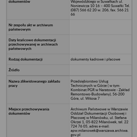
Wojewódzkiego w Suwałkach ul.
Noniewicza 10 16 – 400 Suwałki Tel.
(087) 566 62 20 w. 206, fax. 566 21
66
dokumenty kadrowe i płacowe
Przedsiębiorstwo Usług
Technicznych w Górze ( w tym:
Kombinat PGR w Naratowie - Zakład
Remontowo-Budowlany), 56-200
Góra, ul. Witosa 7
Archiwum Państwowe w Warszawie
Oddział Dokumentacji Osobowej i
Płacowej w Milanówku, ul. Stefana
Okrzei 1, 05-822 Milanówek, tel. 22
724 76 05, adres e-mail:
apw.milanowek@warszawa.archiwa.
gov.pl