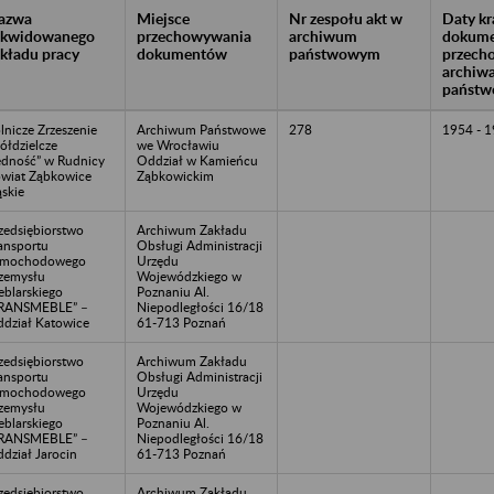
azwa
Miejsce
Nr zespołu akt w
Daty k
likwidowanego
przechowywania
archiwum
dokume
akładu pracy
dokumentów
państwowym
przech
archiw
państw
lnicze Zrzeszenie
Archiwum Państwowe
278
1954 - 
ółdzielcze
we Wrocławiu
edność” w Rudnicy
Oddział w Kamieńcu
wiat Ząbkowice
Ząbkowickim
ąskie
zedsiębiorstwo
Archiwum Zakładu
ansportu
Obsługi Administracji
amochodowego
Urzędu
zemysłu
Wojewódzkiego w
blarskiego
Poznaniu Al.
TRANSMEBLE” –
Niepodległości 16/18
dział Katowice
61-713 Poznań
zedsiębiorstwo
Archiwum Zakładu
ansportu
Obsługi Administracji
amochodowego
Urzędu
zemysłu
Wojewódzkiego w
blarskiego
Poznaniu Al.
TRANSMEBLE” –
Niepodległości 16/18
dział Jarocin
61-713 Poznań
zedsiębiorstwo
Archiwum Zakładu