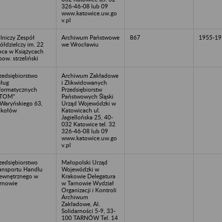
326-46-08 lub 09
www.katowice.uw.go
v.pl
lniczy Zespół
Archiwum Państwowe
867
1955-19
ółdzielczy im. 22
we Wrocławiu
pca w Książycach
pow. strzeliński
zedsiębiorstwo
Archiwum Zakładowe
ług
i Zlikwidowanych
formatycznych
Przedsiębiorstw
ETOM”
Państwowych Śląski
.Waryńskiego 63,
Urząd Wojewódzki w
ikołów
Katowicach ul.
Jagiellońska 25, 40-
032 Katowice tel. 32
326-46-08 lub 09
www.katowice.uw.go
v.pl
zedsiębiorstwo
Małopolski Urząd
ansportu Handlu
Wojewódzki w
wnętrznego w
Krakowie Delegatura
rnowie
w Tarnowie Wydział
Organizacji i Kontroli
Archiwum
Zakładowe, Al.
Solidarności 5-9, 33-
100 TARNÓW Tel. 14