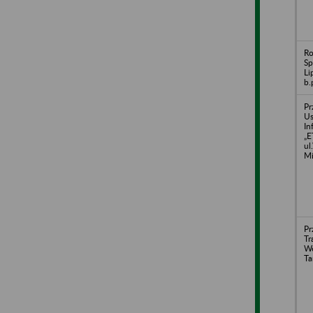
Ro
Sp
Li
b.
Pr
Us
In
„
ul
M
Pr
Tr
We
Ta