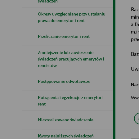
świadczeń
Baz
Okresy uwzględniane przy ustalaniu
min
prawa do emerytur i rent
alf
m.i
Przeliczanie emerytur i rent
pra
Zmniejszenie lub zawieszenie
Baz
świadczeń pracujących emerytów i
rencistów
Uwa
Postępowanie odwoławcze
Naz
Potrącenia i egzekucje z emerytur i
Wsz
rent
Niezrealizowane świadczenia
Kwoty najniższych świadczeń