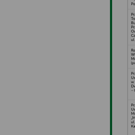
Po
Pr
Tr
B
Pr
Od
Cz
ul
Ro
Wy
Mo
(p
Pr
Us
w 
Dw
– 
Pr
Us
Mo
„
ul
Ka