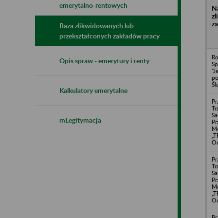
emerytalno-rentowych
N
z
z
Baza zlikwidowanych lub
przekształconych zakładów pracy
Ro
Opis spraw - emerytury i renty
Sp
“J
po
Śl
Kalkulatory emerytalne
Pr
Tr
S
mLegitymacja
Pr
Me
„
Od
Pr
Tr
S
Pr
Me
„
Od
Pr