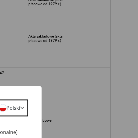
płacowe od 1979 r.)
Akta zakładowe (akta
płacowe od 1979 r.)
47
Polski
64
Akta osobowe
jonalne)