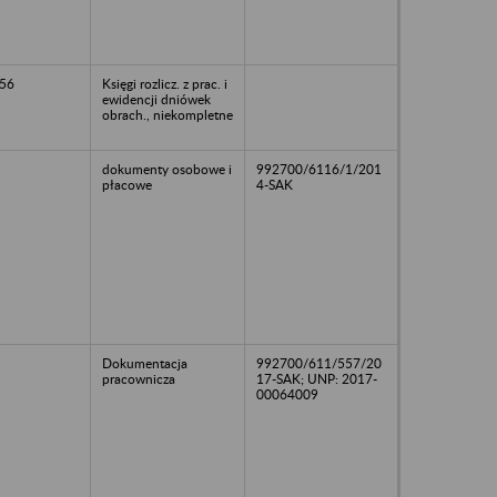
56
Księgi rozlicz. z prac. i
ewidencji dniówek
obrach., niekompletne
dokumenty osobowe i
992700/6116/1/201
płacowe
4-SAK
Dokumentacja
992700/611/557/20
pracownicza
17-SAK; UNP: 2017-
00064009