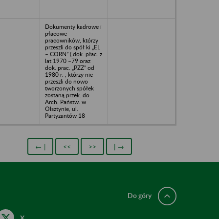
Dokumenty kadrowe i
płacowe
pracowników, którzy
przeszli do spół ki „EL
– CORN” ( dok. płac. z
lat 1970 –79 oraz
dok. prac. „PZZ” od
1980 r. , którzy nie
przeszli do nowo
tworzonych spółek
zostaną przek. do
Arch. Państw. w
Olsztynie, ul.
Partyzantów 18
← |
<<
>>
| →
Do góry
X