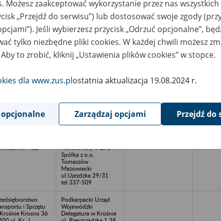
es. Możesz zaakceptować wykorzystanie przez nas wszystkich 
zedsiębiorstwo
Archiwum Zakładu
ycisk „Przejdź do serwisu”) lub dostosować swoje zgody (przy
ansportu
Obsługi Administracji
amochodowego
Urzędu
opcjami”). Jeśli wybierzesz przycisk „Odrzuć opcjonalne”, bę
zemysłu
Wojewódzkiego w
blarskiego
Poznaniu Al.
ać tylko niezbędne pliki cookies. W każdej chwili możesz zm
RANSMEBLE” -
Niepodległości 16/18
dział Łódź
61-713 Poznań
 Aby to zrobić, kliknij „Ustawienia plików cookies” w stopce.
zedsiębiorstwo
Śląski Urząd
ansportu
Wojewódzki
okies dla www.zus.pl
ostatnia aktualizacja 19.08.2024 r.
amochodowego
ul.Jagiellońska 25
zemysłu
Katowice Archiwum
teriałów
Zakładowe
niotrwałych
RANSMOG” ul.22
 opcjonalne
Zarządzaj opcjami
Przejdź do 
pca 62 Trzebinia
zedsiębiorstwo
Przedsiębiorstwo
ansportu i Usług w
Produkcyjno-
maszowie Maz.
Handlowe „MALTOM”
Spółka z o.o.
Tomaszów
Mazowiecki
ul.Ujezdzka 29/31
tel.337-509
zedsiębiorstwo
Podkarpacki Urząd
ansportu i Sprzętu
Wojewódzki
Krośnie Krosno 36
Delegatura w Krośnie
400 ul. Ks. J.
ul. Bieszczadzka 1 38