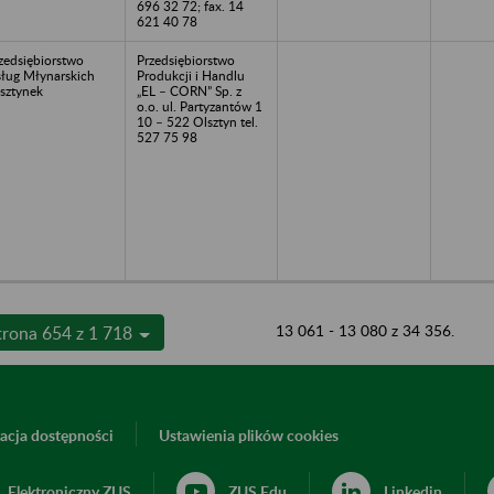
696 32 72; fax. 14
621 40 78
zedsiębiorstwo
Przedsiębiorstwo
ług Młynarskich
Produkcji i Handlu
sztynek
„EL – CORN” Sp. z
o.o. ul. Partyzantów 1
10 – 522 Olsztyn tel.
527 75 98
13 061 - 13 080 z 34 356.
trona 654 z 1 718
acja dostępności
Ustawienia plików cookies
Elektroniczny ZUS
ZUS Edu
Linkedin