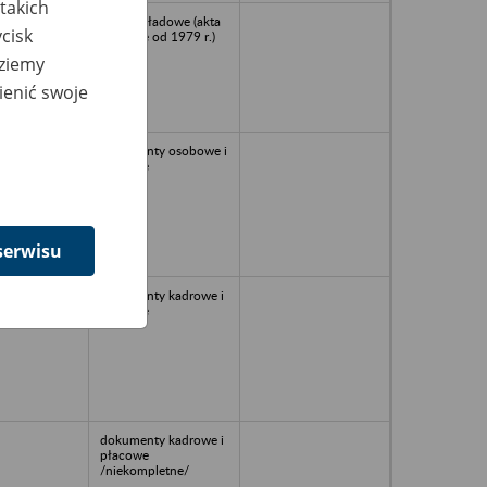
takich
Akta zakładowe (akta
cisk
płacowe od 1979 r.)
dziemy
ienić swoje
dokumenty osobowe i
płacowe
serwisu
dokumenty kadrowe i
płacowe
dokumenty kadrowe i
płacowe
/niekompletne/