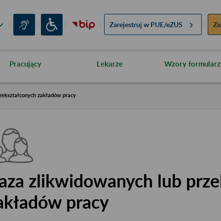
Zarejestruj w
PUE/eZUS
Za
Pracujący
Lekarze
Wzory formularz
zekształconych zakładów pracy
aza zlikwidowanych lub prze
akładów pracy