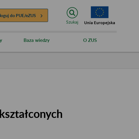
loguj do
PUE/eZUS
Szukaj
y
Baza wiedzy
O ZUS
kształconych