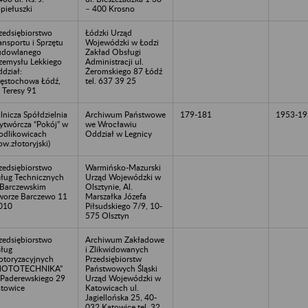
piełuszki
– 400 Krosno
zedsiębiorstwo
Łódzki Urząd
ansportu i Sprzętu
Wojewódzki w Łodzi
udowlanego
Zakład Obsługi
zemysłu Lekkiego
Administracji ul.
dział:
Żeromskiego 87 Łódź
ęstochowa Łódź,
tel. 637 39 25
. Teresy 91
lnicza Spółdzielnia
Archiwum Państwowe
179-181
1953-19
twórcza “Pokój” w
we Wrocławiu
dlikowicach
Oddział w Legnicy
ow.złotoryjski)
zedsiębiorstwo
Warmińsko-Mazurski
ług Technicznych
Urząd Wojewódzki w
Barczewskim
Olsztynie, Al.
orze Barczewo 11
Marszałka Józefa
010
Piłsudskiego 7/9, 10-
575 Olsztyn
zedsiębiorstwo
Archiwum Zakładowe
ług
i Zlikwidowanych
toryzacyjnych
Przedsiębiorstw
MOTOTECHNIKA”
Państwowych Śląski
.Paderewskiego 29
Urząd Wojewódzki w
towice
Katowicach ul.
Jagiellońska 25, 40-
032 Katowice tel. 32