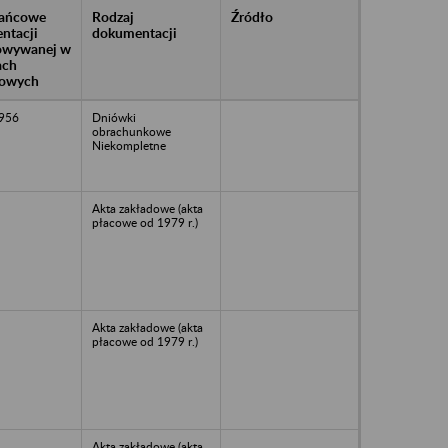
rańcowe
Rodzaj
Źródło
ntacji
dokumentacji
owywanej w
ach
owych
1956
Dniówki
obrachunkowe
Niekompletne
Akta zakładowe (akta
płacowe od 1979 r.)
Akta zakładowe (akta
płacowe od 1979 r.)
Akta zakładowe (akta