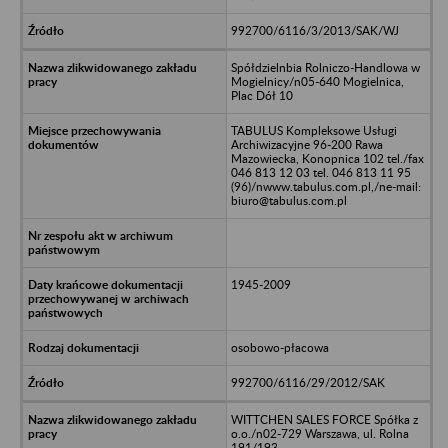
992700/6116/3/2013/SAK/WJ
Spółdzielnbia Rolniczo-Handlowa w
Mogielnicy/n05-640 Mogielnica,
Plac Dół 10
TABULUS Kompleksowe Usługi
Archiwizacyjne 96-200 Rawa
Mazowiecka, Konopnica 102 tel./fax
046 813 12 03 tel. 046 813 11 95
(96)/nwww.tabulus.com.pl,/ne-mail:
biuro@tabulus.com.pl
1945-2009
osobowo-płacowa
992700/6116/29/2012/SAK
WITTCHEN SALES FORCE Spółka z
o.o./n02-729 Warszawa, ul. Rolna
191/193