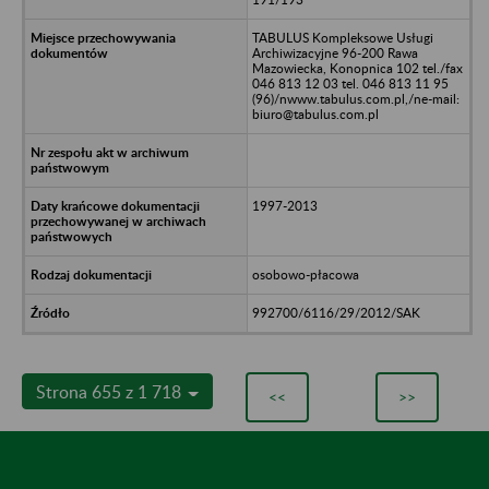
TABULUS Kompleksowe Usługi
Archiwizacyjne 96-200 Rawa
Mazowiecka, Konopnica 102 tel./fax
046 813 12 03 tel. 046 813 11 95
(96)/nwww.tabulus.com.pl,/ne-mail:
biuro@tabulus.com.pl
1997-2013
osobowo-płacowa
992700/6116/29/2012/SAK
Strona 655 z 1 718
<<
>>