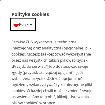
Polityka cookies
Polski
Menu
Szukaj
Serwisy ZUS wykorzystują techniczne
(niezbędne) oraz analityczne (opcjonalne) pliki
cookies. Możesz zaakceptować wykorzystanie
Emerytury
przez nas wszystkich takich plików (przycisk
„Przejdź do serwisu”) lub dostosować swoje
zgody (przycisk „Zarządzaj opcjami”). Jeśli
wybierzesz przycisk „Odrzuć opcjonalne”,
będziemy wykorzystywać tylko niezbędne pliki
Baza zlikwidowanych lub
cookies. W każdej chwili możesz zmienić swoje
przekształconych zakładów pracy
ustawienia. Aby to zrobić, kliknij „Ustawienia
plików cookies” w stopce.