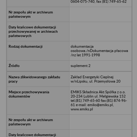
0604-075-740, fax (81) 749-65-62
dokumentacja
osobowa./nDokumentacja płacowa
/nz lat 1991-1998
suplement 2
Zakład Energetyki Cieplnej
w/nLipsku, ul. Przemysłowa 20
EMIKS Składnica Akt Spółka z o.o.
20-234 Lublin ul. Mełgiewska 152
tel.(81) 749-65-60 fax:(81) 874-96-
61 e-mail: emiks@emiks.pl,
www.emiks.pl