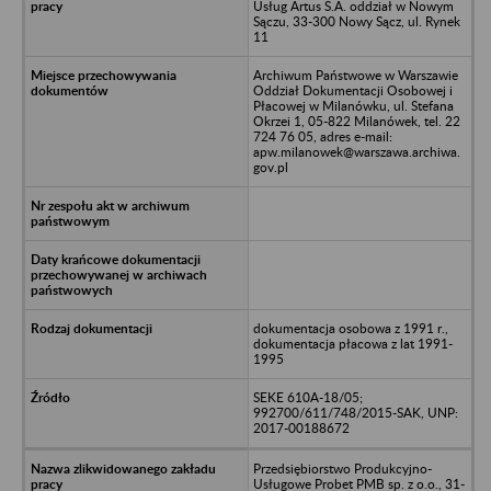
Usług Artus S.A. oddział w Nowym
Sączu, 33-300 Nowy Sącz, ul. Rynek
11
Archiwum Państwowe w Warszawie
Oddział Dokumentacji Osobowej i
Płacowej w Milanówku, ul. Stefana
Okrzei 1, 05-822 Milanówek, tel. 22
724 76 05, adres e-mail:
apw.milanowek@warszawa.archiwa.
gov.pl
dokumentacja osobowa z 1991 r.,
dokumentacja płacowa z lat 1991-
1995
SEKE 610A-18/05;
992700/611/748/2015-SAK, UNP:
2017-00188672
Przedsiębiorstwo Produkcyjno-
Usługowe Probet PMB sp. z o.o., 31-