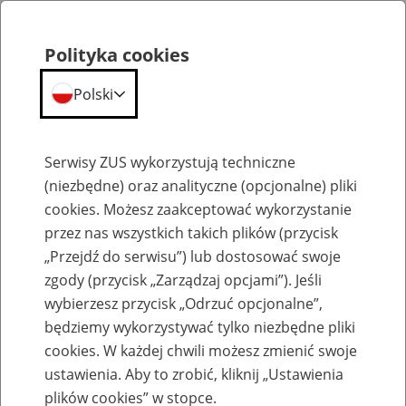
Polityka cookies
Polski
Menu
Szukaj
Serwisy ZUS wykorzystują techniczne
(niezbędne) oraz analityczne (opcjonalne) pliki
cookies. Możesz zaakceptować wykorzystanie
Emerytury
przez nas wszystkich takich plików (przycisk
„Przejdź do serwisu”) lub dostosować swoje
zgody (przycisk „Zarządzaj opcjami”). Jeśli
wybierzesz przycisk „Odrzuć opcjonalne”,
będziemy wykorzystywać tylko niezbędne pliki
Baza zlikwidowanych lub
cookies. W każdej chwili możesz zmienić swoje
przekształconych zakładów pracy
ustawienia. Aby to zrobić, kliknij „Ustawienia
plików cookies” w stopce.