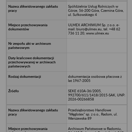
Spółdzielnia Usług Rolniczych w
Górze, 56-200 Góra, Czernina Góra,
ul. Sułkowskiego 4
ULMEX ARCHIWUM Sp. z o.o. e-
mail: biuro@ulmex.eu, tel. +48 62
736 11 20, www.ulmex.eu
dokumentacja osobowa płacowa z
lat 1967-2005
SEKE 610A-36/2005,
992700/611/1418/2015-SAK, UNP:
2026-00266858
Przedsiębiorstwo Handlowe
"Węglotex" sp. z o.o., Radom, ul.
Warszawska 89
Archiwum Państwowe w Radomiu,