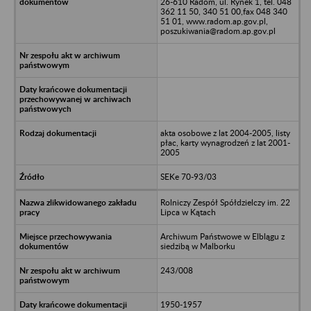
26-610 Radom, ul. Rynek 1, tel. 048
362 11 50, 340 51 00,fax 048 340
51 01, www.radom.ap.gov.pl,
poszukiwania@radom.ap.gov.pl
akta osobowe z lat 2004-2005, listy
płac, karty wynagrodzeń z lat 2001-
2005
SEKe 70-93/03
Rolniczy Zespół Spółdzielczy im. 22
Lipca w Kątach
Archiwum Państwowe w Elblągu z
siedzibą w Malborku
243/008
1950-1957