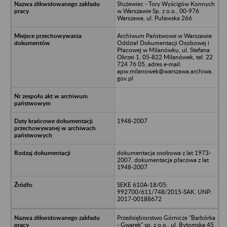
Służewiec - Tory Wyścigów Konnych
w Warszawie Sp. z o.o., 00-976
Warszawa, ul. Puławska 266
Archiwum Państwowe w Warszawie
Oddział Dokumentacji Osobowej i
Płacowej w Milanówku, ul. Stefana
Okrzei 1, 05-822 Milanówek, tel. 22
724 76 05, adres e-mail:
apw.milanowek@warszawa.archiwa.
gov.pl
1948-2007
dokumentacja osobowa z lat 1973-
2007, dokumentacja płacowa z lat
1948-2007
SEKE 610A-18/05;
992700/611/748/2015-SAK, UNP:
2017-00188672
Przedsiębiorstwo Górnicze "Barbórka
- Gwarek" sp. z o.o., ul. Bytomska 45,