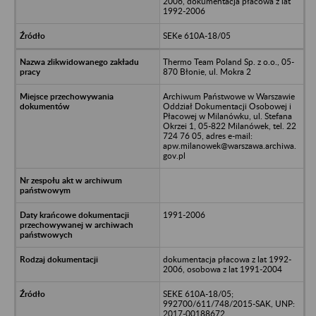
2006, dokumentacja płacowa z lat
1992-2006
SEKe 610A-18/05
Thermo Team Poland Sp. z o.o., 05-
870 Błonie, ul. Mokra 2
Archiwum Państwowe w Warszawie
Oddział Dokumentacji Osobowej i
Płacowej w Milanówku, ul. Stefana
Okrzei 1, 05-822 Milanówek, tel. 22
724 76 05, adres e-mail:
apw.milanowek@warszawa.archiwa.
gov.pl
1991-2006
dokumentacja płacowa z lat 1992-
2006, osobowa z lat 1991-2004
SEKE 610A-18/05;
992700/611/748/2015-SAK, UNP:
2017-00188672