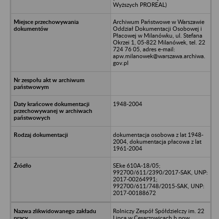
Wyższych PROREAL)
Archiwum Państwowe w Warszawie
Oddział Dokumentacji Osobowej i
Płacowej w Milanówku, ul. Stefana
Okrzei 1, 05-822 Milanówek, tel. 22
724 76 05, adres e-mail:
apw.milanowek@warszawa.archiwa.
gov.pl
1948-2004
dokumentacja osobowa z lat 1948-
2004, dokumentacja płacowa z lat
1961-2004
SEke 610A-18/05;
992700/611/2390/2017-SAK, UNP:
2017-00264991;
992700/611/748/2015-SAK, UNP:
2017-00188672
Rolniczy Zespół Spółdzielczy im. 22
Lipca w Cesarzowicach b.pow.