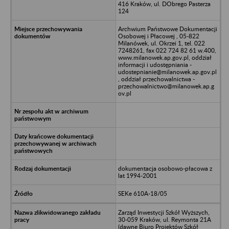
416 Kraków, ul. DObrego Pasterza
124
Archwium Państwowe Dokumentacji
Osobowej i Płacowej , 05-822
Milanówek, ul. Okrzei 1, tel. 022
7248261, fax 022 724 82 61 w.400,
www.milanowek.ap.gov.pl, oddział
informacji i udostępniania -
udostepnianie@milanowek.ap.gov.pl
, oddział przechowalnictwa -
przechowalnictwo@milanowek.ap.g
ov.pl
dokumentacja osobowo-płacowa z
lat 1994-2001
SEKe 610A-18/05
Zarząd Inwestycji Szkół Wyższych,
30-059 Kraków, ul. Reymonta 21A
(dawne Biuro Projektów Szkół