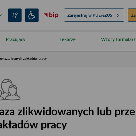
Zarejestruj w
PUE/eZUS
Za
Pracujący
Lekarze
Wzory formularz
zekształconych zakładów pracy
aza zlikwidowanych lub prze
akładów pracy