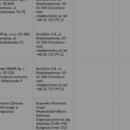
o. 00-844
Niedźwiedziniec 10 -
rszawa, ul.
41-506 Chorzów e-
zybowska 76/78
mail:
cda@archidoc.pl; tel.
+48 32 721 99 12
P Sp. z o.o. 02-384
ArchiDoc S.A. ul.
rszawa, ul.
Niedźwiedziniec 10 -
odarzewska 51
41-506 Chorzów e-
mail:
cda@archidoc.pl; tel.
+48 32 721 99 12
tel GRAPA Sp. z
ArchiDoc S.A. ul.
o. 05-520
Niedźwiedziniec 10 -
nstancin-Jeziorna,
41-506 Chorzów e-
. Wilanowska 9
mail:
cda@archidoc.pl; tel.
+48 32 721 99 12
ntrum Zdrowia
Kujawsko-Pomorski
blicznego w
Urząd
dgoszczy
Wojewódzki/nBiuro
Kadrowo-
Organizacyjne/nul.Jag
iellońska 3/n85-950
Bydgoszcz/ntel. (52)