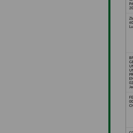
Pi
20
Zb
60
Lu
B
G
U
U
P
EN
02
Je
FE
00
Ch
CO