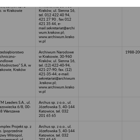
acownie Sztuk
Archiwum Państwowe
astycznych sp. z
w Krakowie, 30-960
o. w Krakowie
Kraków, ul. Sienna 16,
tel. 012 422 40 94,
421 27 90 , fax 012
421 35 44, e-
mail:sekretariat@archi
wum.krakow.pl;
www.archiwum.krako
w.pl
zedsiębiorstwo
Archiwum Narodowe
1988-20
chniczno-
w Krakowie, 30-960
andlowe
Kraków, ul. Sienna 16,
hłodnictwo" S.A. w
tel. (12) 422-40-94,
akowie, Kraków
421-27-90; fax. (12)
421-35-44; e-mail:
sekretariat@archiwum
.krakow.pl;
www.archiwum.krako
w.pl
M Leaders S.A., ul.
Archus sp. z o.o., ul.
zowiecka 6/8, 00-
Józefowska 5, 40-144
8 Warszawa
Katowice, tel. 032
201 65 65
mplex Projekt sp. z
Archus sp. z o.o., ul.
o. (poprzednie
Józefowska 5, 40-144
zwy Witropol,
Katowice, tel. 032
rocermasz), ul.
201 65 65