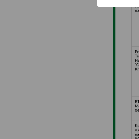
Pr
Pl
o.
Pr
Te
H
"C
Kr
BT
Ma
04
Ko
o.
na
Wi