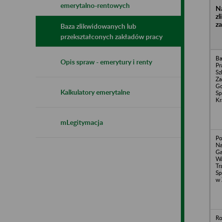
emerytalno-rentowych
N
z
z
Baza zlikwidowanych lub
przekształconych zakładów pracy
Ba
Opis spraw - emerytury i renty
Pr
Sz
Za
Go
Kalkulatory emerytalne
Sp
Kr
mLegitymacja
Po
Na
Ga
Wa
Tr
Sp
w 
Ro