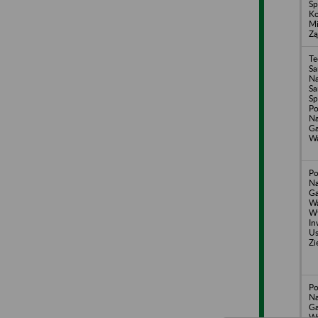
Sp
Ko
Mi
Zą
Te
Sa
Na
Sa
Sp
Po
Na
Ga
Wa
Po
Na
Ga
Wa
W
In
Us
Zi
Po
Na
Ga
Wa