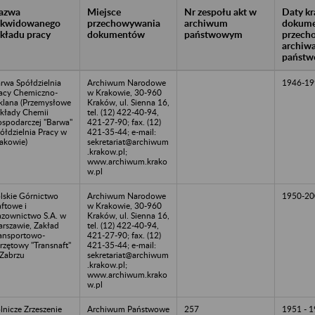
azwa
Miejsce
Nr zespołu akt w
Daty k
likwidowanego
przechowywania
archiwum
dokume
akładu pracy
dokumentów
państwowym
przech
archiw
państw
rwa Spółdzielnia
Archiwum Narodowe
1946-19
acy Chemiczno-
w Krakowie, 30-960
klana (Przemysłowe
Kraków, ul. Sienna 16,
kłady Chemii
tel. (12) 422-40-94,
spodarczej "Barwa"
421-27-90; fax. (12)
ółdzielnia Pracy w
421-35-44; e-mail:
akowie)
sekretariat@archiwum
.krakow.pl;
www.archiwum.krako
w.pl
lskie Górnictwo
Archiwum Narodowe
1950-20
ftowe i
w Krakowie, 30-960
zownictwo S.A. w
Kraków, ul. Sienna 16,
rszawie, Zakład
tel. (12) 422-40-94,
ansportowo-
421-27-90; fax. (12)
rzętowy "Transnaft"
421-35-44; e-mail:
Zabrzu
sekretariat@archiwum
.krakow.pl;
www.archiwum.krako
w.pl
lnicze Zrzeszenie
Archiwum Państwowe
257
1951 - 