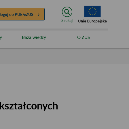
loguj do
PUE/eZUS
Szukaj
y
Baza wiedzy
O ZUS
kształconych