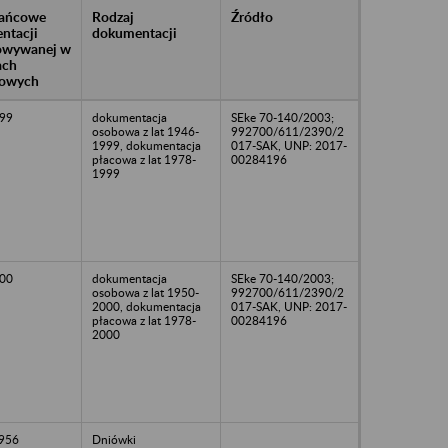
rańcowe
Rodzaj
Źródło
ntacji
dokumentacji
owywanej w
ach
owych
99
dokumentacja
SEke 70-140/2003;
osobowa z lat 1946-
992700/611/2390/2
1999, dokumentacja
017-SAK, UNP: 2017-
płacowa z lat 1978-
00284196
1999
00
dokumentacja
SEke 70-140/2003;
osobowa z lat 1950-
992700/611/2390/2
2000, dokumentacja
017-SAK, UNP: 2017-
płacowa z lat 1978-
00284196
2000
1956
Dniówki