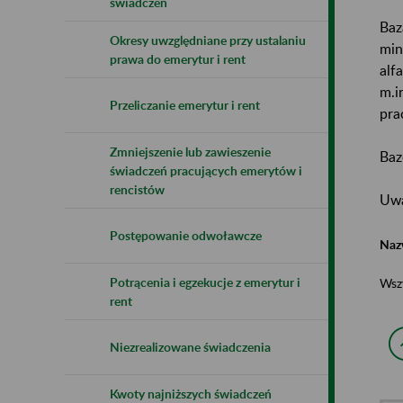
świadczeń
Baz
Okresy uwzględniane przy ustalaniu
min
prawa do emerytur i rent
alf
m.i
Przeliczanie emerytur i rent
pra
Zmniejszenie lub zawieszenie
Baz
świadczeń pracujących emerytów i
rencistów
Uwa
Postępowanie odwoławcze
Naz
Potrącenia i egzekucje z emerytur i
Wsz
rent
Niezrealizowane świadczenia
Kwoty najniższych świadczeń