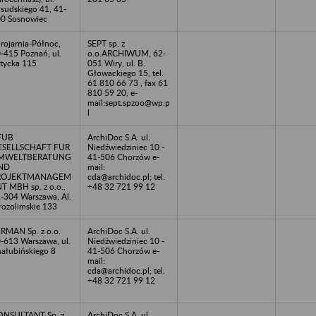
łsudskiego 41, 41-
0 Sosnowiec
rojarnia-Północ,
SEPT sp. z
-415 Poznań, ul.
o.o.ARCHIWUM, 62-
tycka 115
051 Wiry, ul. B.
Głowackiego 15, tel.
61 810 66 73 , fax 61
810 59 20, e-
mail:sept.spzoo@wp.p
l
FUB
ArchiDoc S.A. ul.
ESELLSCHAFT FUR
Niedźwiedziniec 10 -
MWELTBERATUNG
41-506 Chorzów e-
ND
mail:
ROJEKTMANAGEM
cda@archidoc.pl; tel.
T MBH sp. z o.o.,
+48 32 721 99 12
-304 Warszawa, Al.
rozolimskie 133
RMAN Sp. z o.o.
ArchiDoc S.A. ul.
-613 Warszawa, ul.
Niedźwiedziniec 10 -
ałubińskiego 8
41-506 Chorzów e-
mail:
cda@archidoc.pl; tel.
+48 32 721 99 12
NSULTANT Sp. z
ArchiDoc S.A. ul.