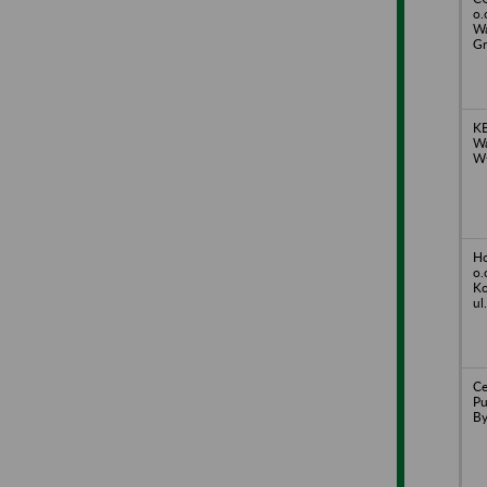
o.
Wa
Gr
KB
Wa
Wł
Ho
o.
Ko
ul
Ce
Pu
By