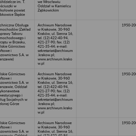
ółdzielcze im. T.
we Wrocławiu
ściuszki w
Oddział w Kamieńcu
kołowie powiat
Ząbkowickim
bkowice Śląskie
chniczna Obsługa
Archiwum Narodowe
1950-20
mochodów (Zakład
w Krakowie, 30-960
prawy Taboru
Kraków, ul. Sienna 16,
mochodowego i
tel. (12) 422-40-94,
rzętu w Brzesku,
421-27-90; fax. (12)
lskie Górnictwo
421-35-44; e-mail:
ftowe i
sekretariat@archiwum
zownictwo S.A. w
.krakow.pl;
rszawie)
www.archiwum.krako
w.pl
lskie Górnictwo
Archiwum Narodowe
1950-20
ftowe i
w Krakowie, 30-960
zownictwo S.A. w
Kraków, ul. Sienna 16,
rszawie, Oddział
tel. (12) 422-40-94,
ykonawstwa
421-27-90; fax. (12)
westycyjnego i
421-35-44; e-mail:
ług Socjalnych w
sekretariat@archiwum
elonej Górze
.krakow.pl;
www.archiwum.krako
w.pl
lskie Górnictwo
Archiwum Narodowe
1950-20
ftowe i
w Krakowie, 30-960
zownictwo S.A. w
Kraków, ul. Sienna 16,
rszawie, Oddział
tel. (12) 422-40-94,