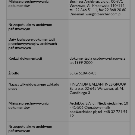
Business Archiv sp. z o.o., 00-971
Warszawa, Al. Krakowska 110/114,
tel. 22 846 51 11, fax 22 868 20 60
,/ne-mail :war@biz-archiv.com.pl
dokumentacja osobowo-płacowa z
lat 1999-2000
SEKe 610A-6/05
FINLANDIA BALLANTINES GROUP
Sp. z o.o. 02-645 Warszawa, ul. M.
Gandhiego 3
ArchiDoc S.A. ul. Niedźwiedziniec 10
- 41-506 Chorzów e-mail:
cda@archidoc.pl; tel. +48 32 721 99
12