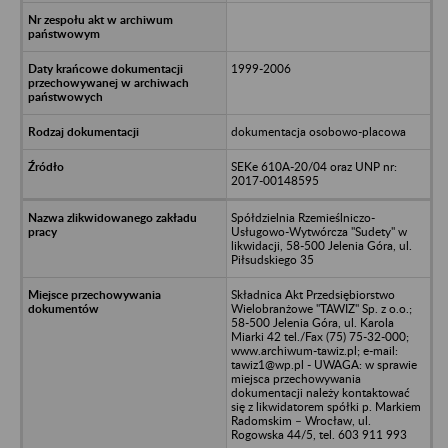
1999-2006
dokumentacja osobowo-placowa
SEKe 610A-20/04 oraz UNP nr:
2017-00148595
Spółdzielnia Rzemieślniczo-
Usługowo-Wytwórcza "Sudety" w
likwidacji, 58-500 Jelenia Góra, ul.
Piłsudskiego 35
Składnica Akt Przedsiębiorstwo
Wielobranżowe "TAWIZ" Sp. z o.o.;
58-500 Jelenia Góra, ul. Karola
Miarki 42 tel./Fax (75) 75-32-000;
www.archiwum-tawiz.pl; e-mail:
tawiz1@wp.pl - UWAGA: w sprawie
miejsca przechowywania
dokumentacji należy kontaktować
się z likwidatorem spółki p. Markiem
Radomskim – Wrocław, ul.
Rogowska 44/5, tel. 603 911 993