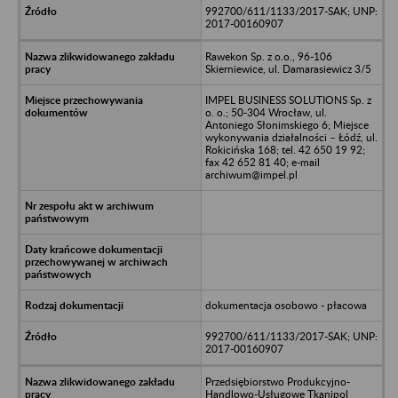
992700/611/1133/2017-SAK; UNP:
2017-00160907
Rawekon Sp. z o.o., 96-106
Skierniewice, ul. Damarasiewicz 3/5
IMPEL BUSINESS SOLUTIONS Sp. z
o. o.; 50-304 Wrocław, ul.
Antoniego Słonimskiego 6; Miejsce
wykonywania działalności – Łódź, ul.
Rokicińska 168; tel. 42 650 19 92;
fax 42 652 81 40; e-mail
archiwum@impel.pl
dokumentacja osobowo - płacowa
992700/611/1133/2017-SAK; UNP:
2017-00160907
Przedsiębiorstwo Produkcyjno-
Handlowo-Usługowe Tkanipol