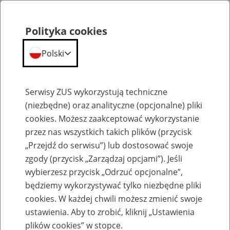
Polityka cookies
Polski
Menu
Szukaj
Serwisy ZUS wykorzystują techniczne
(niezbędne) oraz analityczne (opcjonalne) pliki
cookies. Możesz zaakceptować wykorzystanie
Emerytury
przez nas wszystkich takich plików (przycisk
„Przejdź do serwisu”) lub dostosować swoje
zgody (przycisk „Zarządzaj opcjami”). Jeśli
wybierzesz przycisk „Odrzuć opcjonalne”,
będziemy wykorzystywać tylko niezbędne pliki
Baza zlikwidowanych lub
cookies. W każdej chwili możesz zmienić swoje
przekształconych zakładów pracy
ustawienia. Aby to zrobić, kliknij „Ustawienia
plików cookies” w stopce.