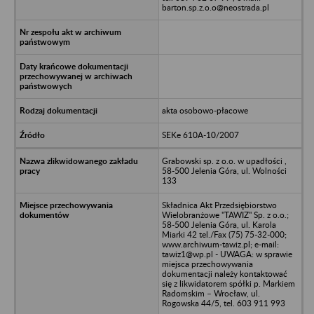
barton.sp.z.o.o@neostrada.pl
akta osobowo-płacowe
SEKe 610A-10/2007
Grabowski sp. z o.o. w upadłości ,
58-500 Jelenia Góra, ul. Wolności
133
Składnica Akt Przedsiębiorstwo
Wielobranżowe "TAWIZ" Sp. z o.o.;
58-500 Jelenia Góra, ul. Karola
Miarki 42 tel./Fax (75) 75-32-000;
www.archiwum-tawiz.pl; e-mail:
tawiz1@wp.pl - UWAGA: w sprawie
miejsca przechowywania
dokumentacji należy kontaktować
się z likwidatorem spółki p. Markiem
Radomskim – Wrocław, ul.
Rogowska 44/5, tel. 603 911 993