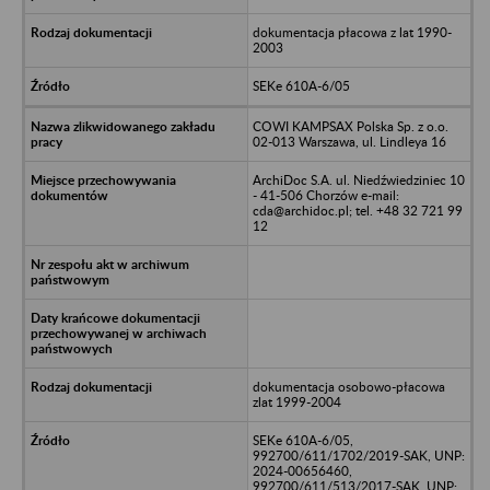
dokumentacja płacowa z lat 1990-
2003
SEKe 610A-6/05
COWI KAMPSAX Polska Sp. z o.o.
02-013 Warszawa, ul. Lindleya 16
ArchiDoc S.A. ul. Niedźwiedziniec 10
- 41-506 Chorzów e-mail:
cda@archidoc.pl; tel. +48 32 721 99
12
dokumentacja osobowo-płacowa
zlat 1999-2004
SEKe 610A-6/05,
992700/611/1702/2019-SAK, UNP:
2024-00656460,
992700/611/513/2017-SAK, UNP: