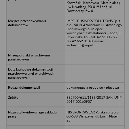
Koszański, Karbowski, Marciniak s.j.
- w likwidacji, 90-019 Łódź, ul.
Dowborczyków 6
IMPEL BUSINESS SOLUTIONS Sp. z
o.o.; 50-304 Wrocław, ul. Antoniego
Słonimskiego 6; Miejsce
wykonywania działalności – Łódź, ul.
Rokicińska 168; tel. 42 650 19 92;
fax 42 652 81 40; e-mail
archiwum@impel.pl
dokumentacja osobowo - płacowa
992700/611/1133/2017-SAK; UNP:
2017-00160907
HIS SPORTSWEAR Polska sp. z o.o.,
00-688 Warszawa, ul. Emilii Plater
28