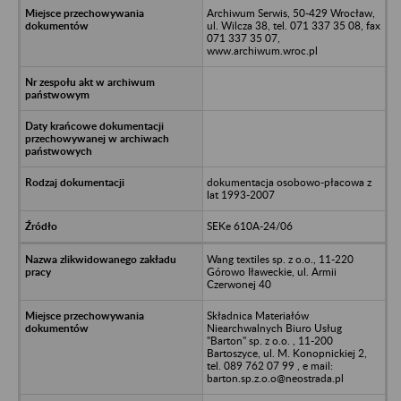
Archiwum Serwis, 50-429 Wrocław,
ul. Wilcza 38, tel. 071 337 35 08, fax
071 337 35 07,
www.archiwum.wroc.pl
dokumentacja osobowo-płacowa z
lat 1993-2007
SEKe 610A-24/06
Wang textiles sp. z o.o., 11-220
Górowo Iławeckie, ul. Armii
Czerwonej 40
Składnica Materiałów
Niearchwalnych Biuro Usług
"Barton" sp. z o.o. , 11-200
Bartoszyce, ul. M. Konopnickiej 2,
tel. 089 762 07 99 , e mail:
barton.sp.z.o.o@neostrada.pl