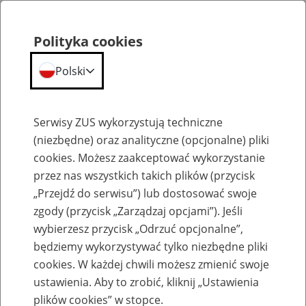
Polityka cookies
Polski
Menu
Szukaj
Serwisy ZUS wykorzystują techniczne
(niezbędne) oraz analityczne (opcjonalne) pliki
cookies. Możesz zaakceptować wykorzystanie
Emerytury
przez nas wszystkich takich plików (przycisk
„Przejdź do serwisu”) lub dostosować swoje
zgody (przycisk „Zarządzaj opcjami”). Jeśli
wybierzesz przycisk „Odrzuć opcjonalne”,
będziemy wykorzystywać tylko niezbędne pliki
Baza zlikwidowanych lub
cookies. W każdej chwili możesz zmienić swoje
przekształconych zakładów pracy
ustawienia. Aby to zrobić, kliknij „Ustawienia
plików cookies” w stopce.