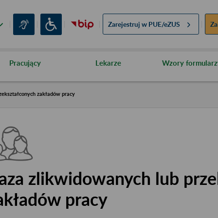
Zarejestruj w
PUE/eZUS
Za
Pracujący
Lekarze
Wzory formularz
zekształconych zakładów pracy
aza zlikwidowanych lub prze
akładów pracy