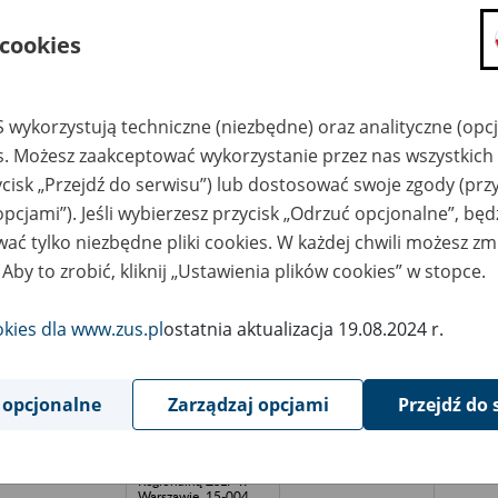
azwa
Miejsce
Nr zespołu akt w
Daty k
likwidowanego
przechowywania
archiwum
dokume
 cookies
akładu pracy
dokumentów
państwowym
przech
archiw
państw
 wykorzystują techniczne (niezbędne) oraz analityczne (opc
ółdzielnia Pracy
Składnica Akt
acharzy i
Związku
es. Możesz zaakceptować wykorzystanie przez nas wszystkich 
stalatorów INSTAL -
Lustracyjnego
dgoszcz
Spółdzielni Pracy w
ycisk „Przejdź do serwisu”) lub dostosować swoje zgody (przy
Białymstoku -
podległa pod
opcjami”). Jeśli wybierzesz przycisk „Odrzuć opcjonalne”, bę
Delegaturę
ać tylko niezbędne pliki cookies. W każdej chwili możesz zm
Regionalną ZSLP w
Warszawie, 15-004
 Aby to zrobić, kliknij „Ustawienia plików cookies” w stopce.
Białystok, ul.
Sienkiewicza 46, tel.
(85) 743-63-89; e-
mail:
okies dla www.zus.pl
ostatnia aktualizacja 19.08.2024 r.
bialystok@zlsp.org.pl
ółdzielnia Pracy
Składnica Akt
ldruk, Bydgoszcz
Związku
 opcjonalne
Zarządzaj opcjami
Przejdź do 
Lustracyjnego
Spółdzielni Pracy w
Białymstoku -
podległa pod
Delegaturę
Regionalną ZSLP w
Warszawie, 15-004