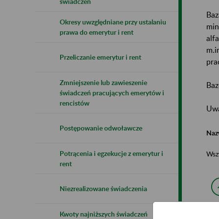
świadczeń
Baz
Okresy uwzględniane przy ustalaniu
min
prawa do emerytur i rent
alf
m.i
Przeliczanie emerytur i rent
pra
Zmniejszenie lub zawieszenie
Baz
świadczeń pracujących emerytów i
rencistów
Uwa
Postępowanie odwoławcze
Naz
Potrącenia i egzekucje z emerytur i
Wsz
rent
Niezrealizowane świadczenia
Kwoty najniższych świadczeń