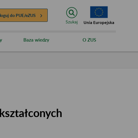
loguj do
PUE/eZUS
Szukaj
y
Baza wiedzy
O ZUS
kształconych