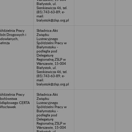
Białystok, ul.
Sienkiewicza 46, tel.
(85) 743-63-89; e-
mail:
bialystok@zlsp.org.pl
ółdzielnia Pracy
Składnica Akt
bót Drogowych i
Związku
dowlanych,
Lustracyjnego
hełmża
Spółdzielni Pracy w
Białymstoku -
podległa pod
Delegaturę
Regionalną ZSLP w
Warszawie, 15-004
Białystok, ul.
Sienkiewicza 46, tel.
(85) 743-63-89; e-
mail:
bialystok@zlsp.org.pl
ółdzielnia Pracy
Składnica Akt
bołówstwa
Związku
ódlądowego CERTA
Lustracyjnego
Włocławek
Spółdzielni Pracy w
Białymstoku -
podległa pod
Delegaturę
Regionalną ZSLP w
Warszawie, 15-004
Białystok, ul.