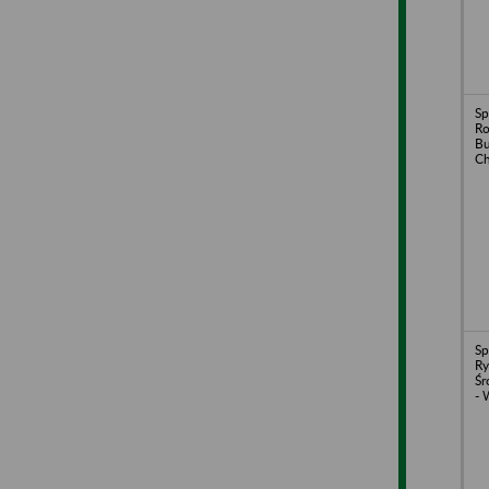
Sp
Ro
Bu
C
Sp
Ry
Śr
- 