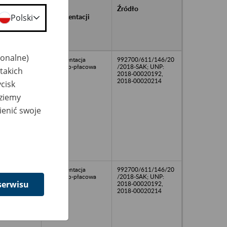
rańcowe
Rodzaj
Źródło
ntacji
dokumentacji
Polski
owywanej w
ach
owych
jonalne)
Dokumentacja
992700/611/146/20
osobowo-płacowa
/2018-SAK; UNP:
takich
2018-00020192,
2018-00020214
cisk
dziemy
ienić swoje
Dokumentacja
992700/611/146/20
osobowo-płacowa
/2018-SAK; UNP:
serwisu
2018-00020192,
2018-00020214