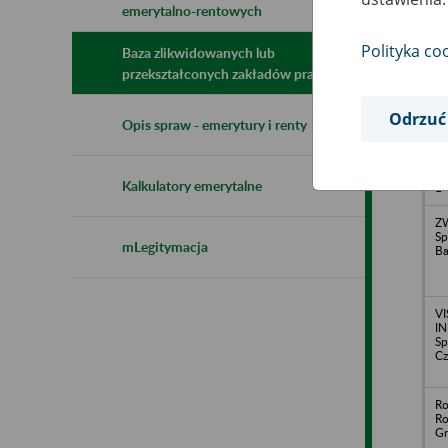
emerytalno-rentowych
N
z
Polityka co
z
Baza zlikwidowanych lub
przekształconych zakładów pracy
Odrzuć
Pr
Opis spraw - emerytury i renty
Tr
Us
EK
- 
Kalkulatory emerytalne
1
Z
Sp
mLegitymacja
Ba
VI
I
Sp
Cz
Ro
Ro
Gr