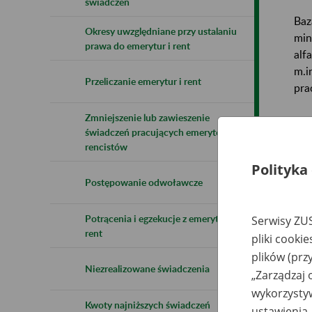
świadczeń
Baz
Okresy uwzględniane przy ustalaniu
min
prawa do emerytur i rent
alf
m.i
Przeliczanie emerytur i rent
pra
Zmniejszenie lub zawieszenie
Baz
świadczeń pracujących emerytów i
rencistów
Uwa
Polityka
Postępowanie odwoławcze
Naz
Potrącenia i egzekucje z emerytur i
Serwisy ZUS
Wsz
rent
pliki cooki
plików (prz
Niezrealizowane świadczenia
„Zarządzaj 
wykorzystyw
Kwoty najniższych świadczeń
ustawienia.