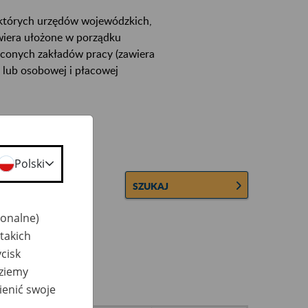
ektórych urzędów wojewódzkich,
wiera ułożone w porządku
łconych zakładów pracy (zawiera
 lub osobowej i płacowej
Polski
SZUKAJ
jonalne)
takich
cisk
dziemy
ienić swoje