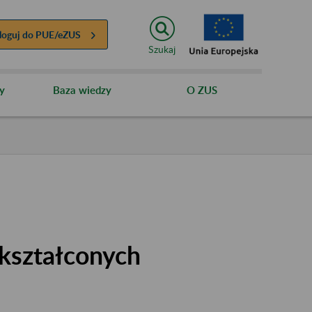
loguj do
PUE/eZUS
Szukaj
y
Baza wiedzy
O ZUS
kształconych