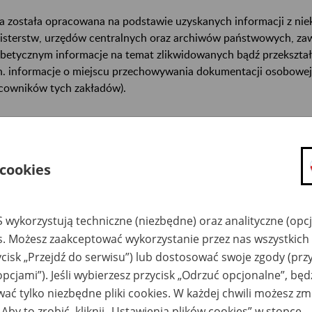
a została opracowana na podstawie uzyskanych informacji z ni
isterstw, urzędów centralnych oraz archiwów państwowych, za
abetycznym informacje na temat zlikwidowanych bądź przekszta
n. informacje o miejscu przechowywania dokumentacji osobowej
cowników tych zakładów).
ę można przeszukiwać wg nazwy zakładu pracy.
gi można przesyłać poprzez formularz umieszczony poniżej.
 cookies
wa zakładu pracy:
 wykorzystują techniczne (niezbędne) oraz analityczne (opc
ystkie uwagi można przesyłać poprzez
formularz
es. Możesz zaakceptować wykorzystanie przez nas wszystkich 
ycisk „Przejdź do serwisu”) lub dostosować swoje zgody (przy
Ukryj wszystkie pozycje bazy
opcjami”). Jeśli wybierzesz przycisk „Odrzuć opcjonalne”, bę
ać tylko niezbędne pliki cookies. W każdej chwili możesz zm
 Aby to zrobić, kliknij „Ustawienia plików cookies” w stopce.