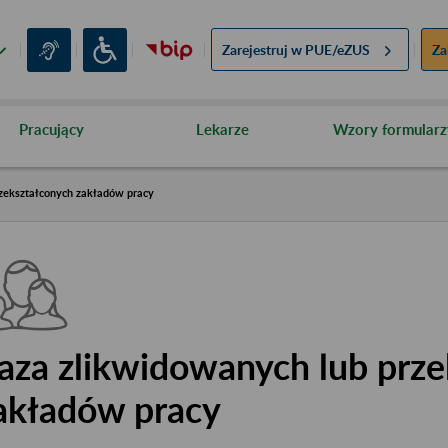
Zarejestruj w
PUE/eZUS
Za
Pracujący
Lekarze
Wzory formularz
zekształconych zakładów pracy
aza zlikwidowanych lub prze
akładów pracy