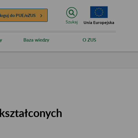
loguj do
PUE/eZUS
Szukaj
y
Baza wiedzy
O ZUS
kształconych