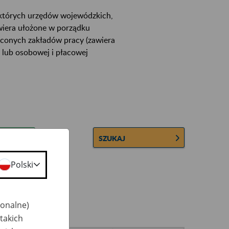
ektórych urzędów wojewódzkich,
wiera ułożone w porządku
łconych zakładów pracy (zawiera
 lub osobowej i płacowej
SZUKAJ
Polski
jonalne)
takich