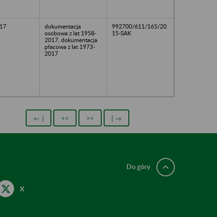
17
dokumentacja
992700/611/165/20
osobowa z lat 1958-
15-SAK
2017, dokumentacja
płacowa z lat 1973-
2017
← |
<<
>>
| →
Do góry
X