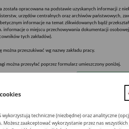
a została opracowana na podstawie uzyskanych informacji z ni
isterstw, urzędów centralnych oraz archiwów państwowych, za
abetycznym informacje na temat zlikwidowanych bądź przekszta
n. informacje o miejscu przechowywania dokumentacji osobowej
cowników tych zakładów).
ę można przeszukiwać wg nazwy zakładu pracy.
gi można przesyłać poprzez formularz umieszczony poniżej.
wa zakładu pracy:
ystkie uwagi można przesyłać poprzez
formularz
 cookies
Ukryj wszystkie pozycje bazy
 wykorzystują techniczne (niezbędne) oraz analityczne (opc
es. Możesz zaakceptować wykorzystanie przez nas wszystkich 