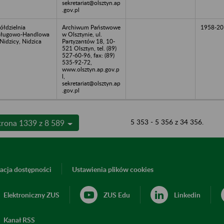
sekretariat@olsztyn.ap
.gov.pl
ółdzielnia
Archiwum Państwowe
1958-20
sługowo-Handlowa
w Olsztynie, ul.
Nidzicy, Nidzica
Partyzantów 18, 10-
521 Olsztyn, tel. (89)
527-60-96, fax: (89)
535-92-72,
www.olsztyn.ap.gov.p
l,
sekretariat@olsztyn.ap
.gov.pl
5 353 - 5 356 z 34 356.
trona 1339 z 8 589
acja dostępności
Ustawienia plików cookies
Elektroniczny ZUS
ZUS Edu
Linkedin
Kanał RSS