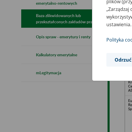
plików (prz
emerytalno-rentowych
N
„Zarządzaj 
z
z
Baza zlikwidowanych lub
wykorzystyw
przekształconych zakładów pracy
ustawienia.
Za
Opis spraw - emerytury i renty
Polityka co
HE
Ty
9
Kalkulatory emerytalne
Odrzuć
A
Sp
mLegitymacja
z 
Ko
Kr
Ce
A
Eu
Ro
Sp