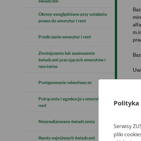
świadczeń
Baz
Okresy uwzględniane przy ustalaniu
min
prawa do emerytur i rent
alf
m.i
Przeliczanie emerytur i rent
pra
Zmniejszenie lub zawieszenie
Baz
świadczeń pracujących emerytów i
rencistów
Uwa
Postępowanie odwoławcze
Naz
Potrącenia i egzekucje z emerytur i
Wsz
Polityka
rent
Niezrealizowane świadczenia
Serwisy ZUS
pliki cooki
Kwoty najniższych świadczeń