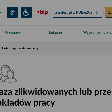
Zarejestruj w
PUE/eZUS
Za
Pracujący
Lekarze
Wzory formularz
zekształconych zakładów pracy
aza zlikwidowanych lub prze
akładów pracy