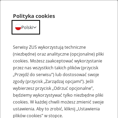
Polityka cookies
Polski
Menu
Szukaj
Serwisy ZUS wykorzystują techniczne
(niezbędne) oraz analityczne (opcjonalne) pliki
cookies. Możesz zaakceptować wykorzystanie
Emerytury
przez nas wszystkich takich plików (przycisk
„Przejdź do serwisu”) lub dostosować swoje
zgody (przycisk „Zarządzaj opcjami”). Jeśli
wybierzesz przycisk „Odrzuć opcjonalne”,
będziemy wykorzystywać tylko niezbędne pliki
Baza zlikwidowanych lub
cookies. W każdej chwili możesz zmienić swoje
przekształconych zakładów pracy
ustawienia. Aby to zrobić, kliknij „Ustawienia
plików cookies” w stopce.