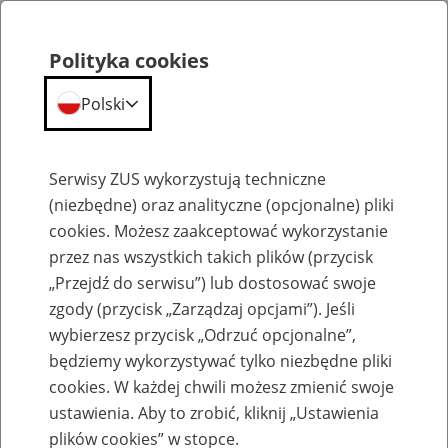
Polityka cookies
Polski
Menu
Szukaj
Serwisy ZUS wykorzystują techniczne
(niezbędne) oraz analityczne (opcjonalne) pliki
cookies. Możesz zaakceptować wykorzystanie
Emerytury
przez nas wszystkich takich plików (przycisk
„Przejdź do serwisu”) lub dostosować swoje
zgody (przycisk „Zarządzaj opcjami”). Jeśli
wybierzesz przycisk „Odrzuć opcjonalne”,
będziemy wykorzystywać tylko niezbędne pliki
Baza zlikwidowanych lub
cookies. W każdej chwili możesz zmienić swoje
przekształconych zakładów pracy
ustawienia. Aby to zrobić, kliknij „Ustawienia
plików cookies” w stopce.