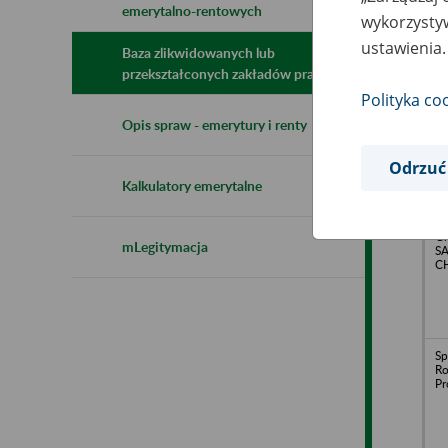
emerytalno-rentowych
N
wykorzystyw
z
ustawienia.
z
Baza zlikwidowanych lub
przekształconych zakładów pracy
Polityka co
Ko
Opis spraw - emerytury i renty
Sp
Sp
Pr
Odrzuć
O
Kalkulatory emerytalne
Wa
Ko
Gm
mLegitymacja
S
CH
Sp
Ro
Pr