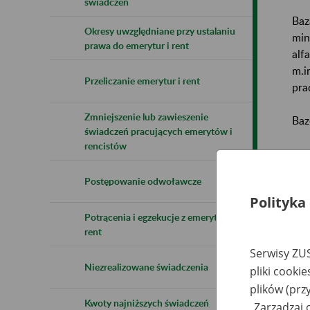
świadczeń
Baz
Okresy uwzględniane przy ustalaniu
min
prawa do emerytur i rent
alf
m.i
Przeliczanie emerytur i rent
pra
Zmniejszenie lub zawieszenie
Baz
świadczeń pracujących emerytów i
rencistów
Uwa
Postępowanie odwoławcze
Naz
Polityka
Potrącenia i egzekucje z emerytur i
Wsz
rent
Serwisy ZUS
Niezrealizowane świadczenia
pliki cooki
plików (prz
Kwoty najniższych świadczeń
„Zarządzaj 