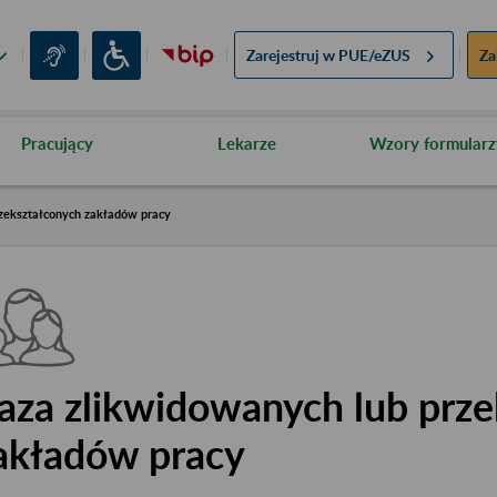
Zarejestruj w
PUE/eZUS
Za
Pracujący
Lekarze
Wzory formularz
zekształconych zakładów pracy
aza zlikwidowanych lub prze
akładów pracy