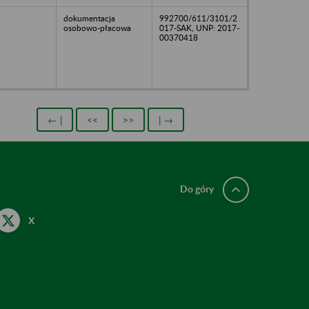
dokumentacja
992700/611/3101/2
osobowo-płacowa
017-SAK, UNP: 2017-
00370418
← |
<<
>>
| →
Do góry
X