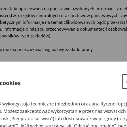
a została opracowana na podstawie uzyskanych informacji z ni
isterstw, urzędów centralnych oraz archiwów państwowych, za
abetycznym informacje na temat zlikwidowanych bądź przekszta
n. informacje o miejscu przechowywania dokumentacji osobowej
cowników tych zakładów).
ę można przeszukiwać wg nazwy zakładu pracy.
gi można przesyłać poprzez formularz umieszczony poniżej.
wa zakładu pracy:
 cookies
ystkie uwagi można przesyłać poprzez
formularz
 wykorzystują techniczne (niezbędne) oraz analityczne (opc
es. Możesz zaakceptować wykorzystanie przez nas wszystkich 
Ukryj wszystkie pozycje bazy
ycisk „Przejdź do serwisu”) lub dostosować swoje zgody (przy
opcjami”). Jeśli wybierzesz przycisk „Odrzuć opcjonalne”, bę