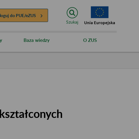
loguj do
PUE/eZUS
Szukaj
y
Baza wiedzy
O ZUS
kształconych