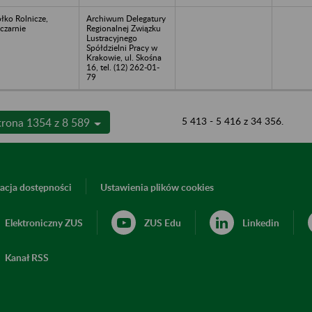
łko Rolnicze,
Archiwum Delegatury
czarnie
Regionalnej Związku
Lustracyjnego
Spółdzielni Pracy w
Krakowie, ul. Skośna
16, tel. (12) 262-01-
79
5 413 - 5 416 z 34 356.
trona 1354 z 8 589
acja dostępności
Ustawienia plików cookies
Elektroniczny ZUS
ZUS Edu
Linkedin
Kanał RSS