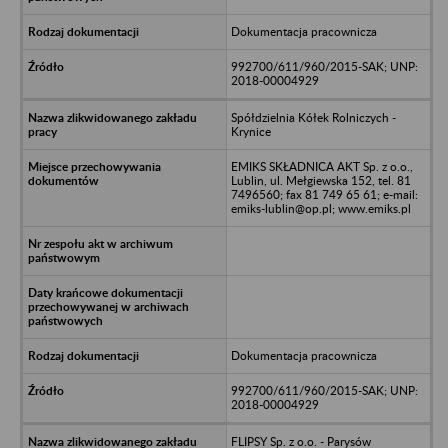
Dokumentacja pracownicza
992700/611/960/2015-SAK; UNP:
2018-00004929
Spółdzielnia Kółek Rolniczych -
Krynice
EMIKS SKŁADNICA AKT Sp. z o.o.,
Lublin, ul. Mełgiewska 152, tel. 81
7496560; fax 81 749 65 61; e-mail:
emiks-lublin@op.pl; www.emiks.pl
Dokumentacja pracownicza
992700/611/960/2015-SAK; UNP:
2018-00004929
FLIPSY Sp. z o.o. - Parysów