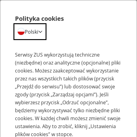
Polityka cookies
Polski
Menu
Szukaj
Serwisy ZUS wykorzystują techniczne
(niezbędne) oraz analityczne (opcjonalne) pliki
cookies. Możesz zaakceptować wykorzystanie
Emerytury
przez nas wszystkich takich plików (przycisk
„Przejdź do serwisu”) lub dostosować swoje
zgody (przycisk „Zarządzaj opcjami”). Jeśli
wybierzesz przycisk „Odrzuć opcjonalne”,
będziemy wykorzystywać tylko niezbędne pliki
Baza zlikwidowanych lub
cookies. W każdej chwili możesz zmienić swoje
przekształconych zakładów pracy
ustawienia. Aby to zrobić, kliknij „Ustawienia
plików cookies” w stopce.