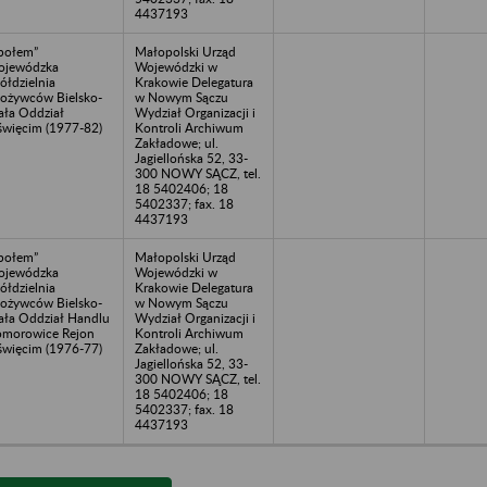
4437193
połem”
Małopolski Urząd
ojewódzka
Wojewódzki w
ółdzielnia
Krakowie Delegatura
ożywców Bielsko-
w Nowym Sączu
ała Oddział
Wydział Organizacji i
więcim (1977-82)
Kontroli Archiwum
Zakładowe; ul.
Jagiellońska 52, 33-
300 NOWY SĄCZ, tel.
18 5402406; 18
5402337; fax. 18
4437193
połem”
Małopolski Urząd
ojewódzka
Wojewódzki w
ółdzielnia
Krakowie Delegatura
ożywców Bielsko-
w Nowym Sączu
ała Oddział Handlu
Wydział Organizacji i
morowice Rejon
Kontroli Archiwum
więcim (1976-77)
Zakładowe; ul.
Jagiellońska 52, 33-
300 NOWY SĄCZ, tel.
18 5402406; 18
5402337; fax. 18
4437193