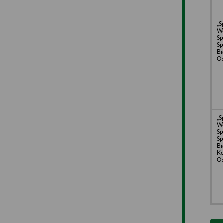
„S
W
Sp
Sp
Bi
Oś
„S
W
Sp
Sp
Bi
Ko
Oś