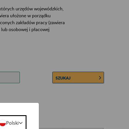
ektórych urzędów wojewódzkich,
wiera ułożone w porządku
łconych zakładów pracy (zawiera
 lub osobowej i płacowej
SZUKAJ
Polski