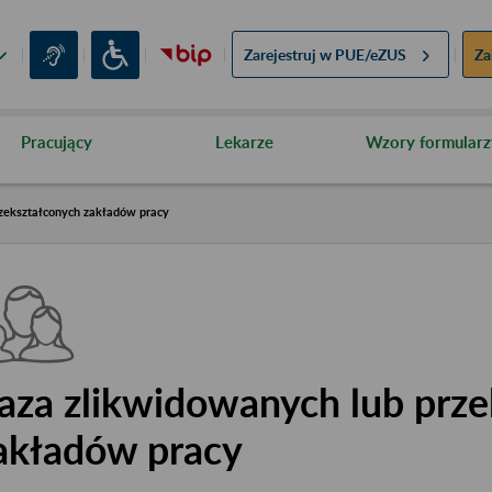
Zarejestruj w
PUE/eZUS
Za
Pracujący
Lekarze
Wzory formularz
zekształconych zakładów pracy
aza zlikwidowanych lub prze
akładów pracy