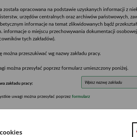
a została opracowana na podstawie uzyskanych informacji z ni
isterstw, urzędów centralnych oraz archiwów państwowych, za
abetycznym informacje na temat zlikwidowanych bądź przekszta
n. informacje o miejscu przechowywania dokumentacji osobowej
cowników tych zakładów).
ę można przeszukiwać wg nazwy zakładu pracy.
gi można przesyłać poprzez formularz umieszczony poniżej.
wa zakładu pracy:
ystkie uwagi można przesyłać poprzez
formularz
Ukryj wszystkie pozycje bazy
 cookies