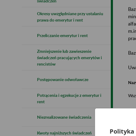
świadczeń
Baz
Okresy uwzględniane przy ustalaniu
min
prawa do emerytur i rent
alf
m.i
Przeliczanie emerytur i rent
pra
Zmniejszenie lub zawieszenie
Baz
świadczeń pracujących emerytów i
rencistów
Uwa
Postępowanie odwoławcze
Naz
Potrącenia i egzekucje z emerytur i
Wsz
rent
Niezrealizowane świadczenia
Polityka
Kwoty najniższych świadczeń