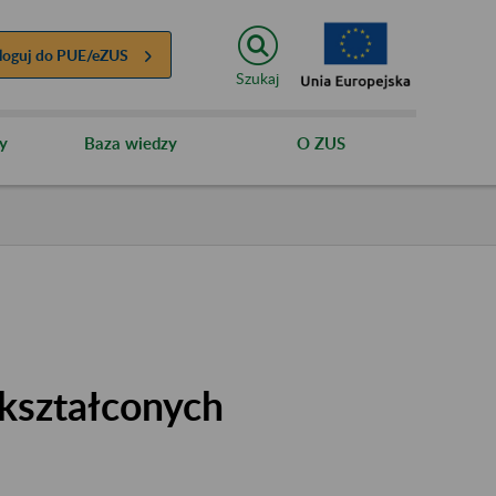
loguj do
PUE/eZUS
Szukaj
y
Baza wiedzy
O ZUS
kształconych