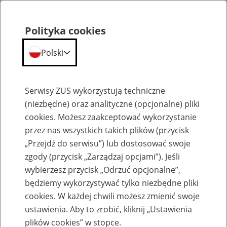
Polityka cookies
Polski
Menu
Szukaj
Serwisy ZUS wykorzystują techniczne
(niezbędne) oraz analityczne (opcjonalne) pliki
cookies. Możesz zaakceptować wykorzystanie
Emerytury
przez nas wszystkich takich plików (przycisk
„Przejdź do serwisu”) lub dostosować swoje
zgody (przycisk „Zarządzaj opcjami”). Jeśli
wybierzesz przycisk „Odrzuć opcjonalne”,
będziemy wykorzystywać tylko niezbędne pliki
Baza zlikwidowanych lub
cookies. W każdej chwili możesz zmienić swoje
przekształconych zakładów pracy
ustawienia. Aby to zrobić, kliknij „Ustawienia
plików cookies” w stopce.