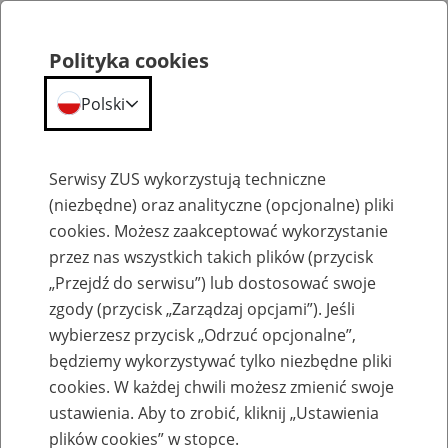
Polityka cookies
Polski
Menu
Szukaj
Serwisy ZUS wykorzystują techniczne
(niezbędne) oraz analityczne (opcjonalne) pliki
cookies. Możesz zaakceptować wykorzystanie
Emerytury
przez nas wszystkich takich plików (przycisk
„Przejdź do serwisu”) lub dostosować swoje
zgody (przycisk „Zarządzaj opcjami”). Jeśli
wybierzesz przycisk „Odrzuć opcjonalne”,
będziemy wykorzystywać tylko niezbędne pliki
Baza zlikwidowanych lub
cookies. W każdej chwili możesz zmienić swoje
przekształconych zakładów pracy
ustawienia. Aby to zrobić, kliknij „Ustawienia
plików cookies” w stopce.