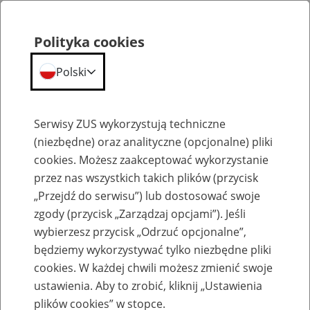
Polityka cookies
Polski
Menu
Szukaj
Serwisy ZUS wykorzystują techniczne
(niezbędne) oraz analityczne (opcjonalne) pliki
cookies. Możesz zaakceptować wykorzystanie
Emerytury
przez nas wszystkich takich plików (przycisk
„Przejdź do serwisu”) lub dostosować swoje
zgody (przycisk „Zarządzaj opcjami”). Jeśli
wybierzesz przycisk „Odrzuć opcjonalne”,
będziemy wykorzystywać tylko niezbędne pliki
Baza zlikwidowanych lub
cookies. W każdej chwili możesz zmienić swoje
przekształconych zakładów pracy
ustawienia. Aby to zrobić, kliknij „Ustawienia
plików cookies” w stopce.