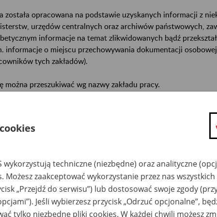
a została opracowana na podstawie uzyskanych informacji z ni
isterstw, urzędów centralnych oraz archiwów państwowych, za
abetycznym informacje na temat zlikwidowanych bądź przekszta
n. informacje o miejscu przechowywania dokumentacji osobowej
cowników tych zakładów).
ę można przeszukiwać wg nazwy zakładu pracy.
gi można przesyłać poprzez formularz umieszczony poniżej.
 cookies
wa zakładu pracy:
ystkie uwagi można przesyłać poprzez
formularz
 wykorzystują techniczne (niezbędne) oraz analityczne (opc
es. Możesz zaakceptować wykorzystanie przez nas wszystkich 
ycisk „Przejdź do serwisu”) lub dostosować swoje zgody (przy
Ukryj wszystkie pozycje bazy
opcjami”). Jeśli wybierzesz przycisk „Odrzuć opcjonalne”, bę
ać tylko niezbędne pliki cookies. W każdej chwili możesz zm