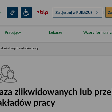
Zarejestruj w
PUE/eZUS
Za
Pracujący
Lekarze
Wzory formularz
zekształconych zakładów pracy
aza zlikwidowanych lub prze
akładów pracy