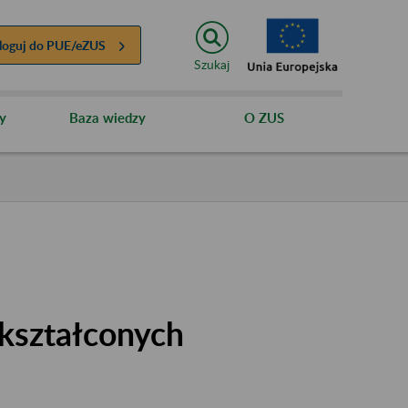
loguj do
PUE/eZUS
Szukaj
y
Baza wiedzy
O ZUS
kształconych