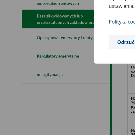
emerytalno-rentowych
N
ustawienia.
z
z
Baza zlikwidowanych lub
Polityka co
przekształconych zakładów pracy
Hu
Opis spraw - emerytury i renty
02
Odrzuć
Ch
Kalkulatory emerytalne
He
o.
mLegitymacja
Da
HC
79
Ka
Je
Ha
34