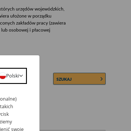
ektórych urzędów wojewódzkich,
wiera ułożone w porządku
łconych zakładów pracy (zawiera
 lub osobowej i płacowej
Polski
SZUKAJ
jonalne)
takich
cisk
dziemy
ienić swoje