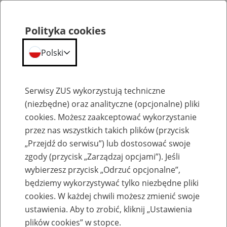
Polityka cookies
Polski
Menu
Szukaj
Serwisy ZUS wykorzystują techniczne
(niezbędne) oraz analityczne (opcjonalne) pliki
cookies. Możesz zaakceptować wykorzystanie
Emerytury
przez nas wszystkich takich plików (przycisk
„Przejdź do serwisu”) lub dostosować swoje
zgody (przycisk „Zarządzaj opcjami”). Jeśli
wybierzesz przycisk „Odrzuć opcjonalne”,
będziemy wykorzystywać tylko niezbędne pliki
Baza zlikwidowanych lub
cookies. W każdej chwili możesz zmienić swoje
przekształconych zakładów pracy
ustawienia. Aby to zrobić, kliknij „Ustawienia
plików cookies” w stopce.