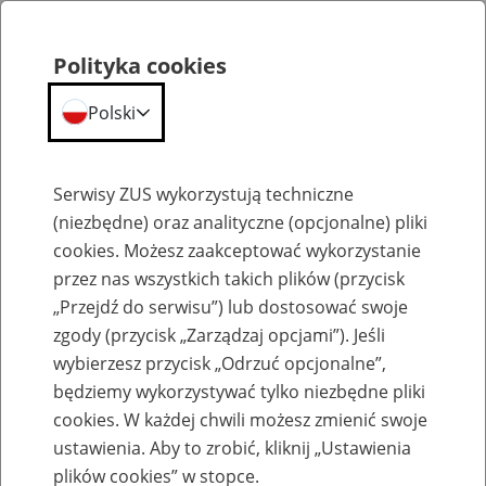
Polityka cookies
Polski
Menu
Szukaj
Serwisy ZUS wykorzystują techniczne
(niezbędne) oraz analityczne (opcjonalne) pliki
cookies. Możesz zaakceptować wykorzystanie
Emerytury
przez nas wszystkich takich plików (przycisk
„Przejdź do serwisu”) lub dostosować swoje
zgody (przycisk „Zarządzaj opcjami”). Jeśli
wybierzesz przycisk „Odrzuć opcjonalne”,
będziemy wykorzystywać tylko niezbędne pliki
Baza zlikwidowanych lub
cookies. W każdej chwili możesz zmienić swoje
przekształconych zakładów pracy
ustawienia. Aby to zrobić, kliknij „Ustawienia
plików cookies” w stopce.